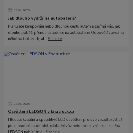
03
.
04
.
2025
Jak dlouho vydrží na autobaterii?
Plánujete kempování nebo dlouhou cestu autem a zajímá vás, jak
dlouho poběží přenosná lednice na autobaterii? Odpověď závisí na
několika faktorech, al...
číst celé
02
.
04
.
2025
Osvětlení LEDSON v Enatruck.cz
Hledáte kvalitní a spolehlivé LED osvětlení pro své vozidlo? Ať už
jde o osobní automobil, nákladní vůz nebo pracovní stroj, značka
LEDSON nabízí špič...
číst celé