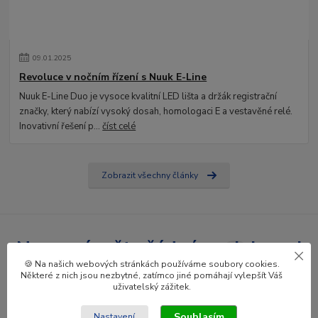
09
.
01
.
2025
Revoluce v nočním řízení s Nuuk E-Line
Nuuk E-Line Duo je vysoce kvalitní LED lišta a držák registrační
značky, který nabízí vysoký dosah, homologaci E a vestavěné relé.
Inovativní řešení p...
číst celé
Zobrazit všechny články
Nepropásněte žádné novinky ani
🍪 Na našich webových stránkách používáme soubory cookies.
slevy!
Některé z nich jsou nezbytné, zatímco jiné pomáhají vylepšít Váš
uživatelský zážitek.
Přihlásit se
Souhlasím
Nastavení