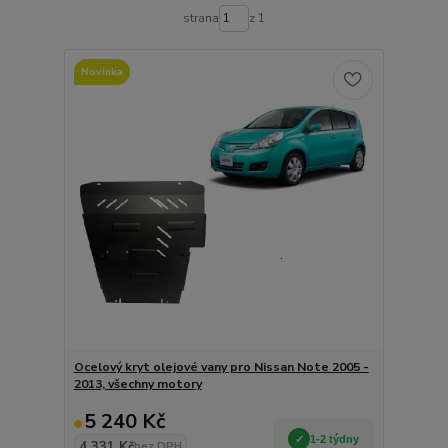
strana
z 1
Novinka
Ocelový kryt olejové vany pro Nissan Note 2005 -
2013, všechny motory
5 240 Kč
1-2 týdny
4 331 Kč
bez DPH