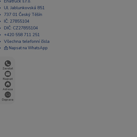
Enatruck s.r.o.
Ul. Jablunkovská 851
737 01 Český Těšín
IČ: 27855104
DIČ: CZ27855104
+420 558 711 251
Všechna telefonní čísla
📩 Napsat na WhatsApp
Zavolat
Napsat
Adresa
Doprava