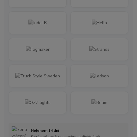
Nejenom 14 dní
K vrácení zboží se stavíme individuálně