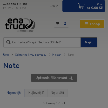
0
ks
+420 558 711 251
CZK
za
0,00 Kč
Po- Pá 7:00- 15:00
Eshop
Najít
Úvod
Ochranné kryty podvozku
Nissan
Note
Note
Upřesnit fiiltrování
Nejnovější
Nejlevnější
Nejdražší
Zobrazuji 1-1 z 1