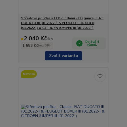
Středová polička s LED diodami - Elegance, FIAT
DUCATO III (01.2022-) & PEUGEOT BOXER III
(01.2022-) & CITROEN JUMPER III (01.2022-)
2 040 Kč
/
ks
Do 3 až 4
1 686 Kč
týdnů.
bez DPH
Zvolit variantu
Novinka