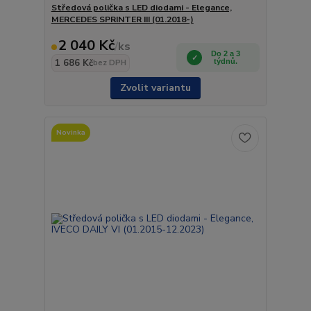
Středová polička s LED diodami - Elegance,
MERCEDES SPRINTER III (01.2018-)
2 040 Kč
/
ks
Do 2 a 3
1 686 Kč
týdnů.
bez DPH
Zvolit variantu
Novinka