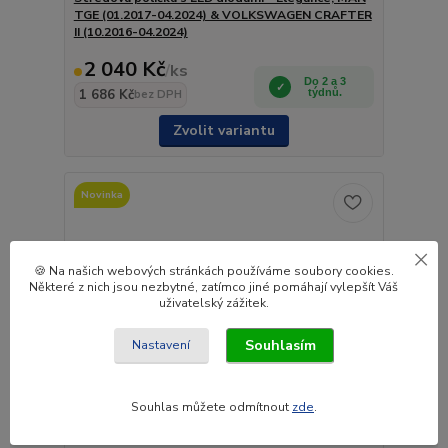
TGE (01.2017-04.2024) & VOLKSWAGEN CRAFTER
II (10.2016-04.2024)
2 040 Kč
/
ks
Do 2 a 3
1 686 Kč
týdnů.
bez DPH
Zvolit variantu
Novinka
🍪 Na našich webových stránkách používáme soubory cookies.
Některé z nich jsou nezbytné, zatímco jiné pomáhají vylepšít Váš
uživatelský zážitek.
Souhlasím
Nastavení
Souhlas můžete odmítnout
zde
.