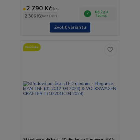
2 790 Kč
/
ks
Do 2 a 3
2 306 Kč
týdnů.
bez DPH
Zvolit variantu
Novinka
Středová polička s LED diodami - Elegance, MAN