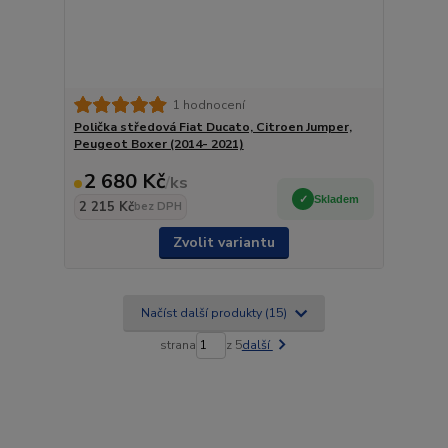
1 hodnocení
Polička středová Fiat Ducato, Citroen Jumper,
Peugeot Boxer (2014- 2021)
2 680 Kč
/
ks
Skladem
2 215 Kč
bez DPH
Zvolit variantu
Načíst další produkty (15)
strana
z 5
další