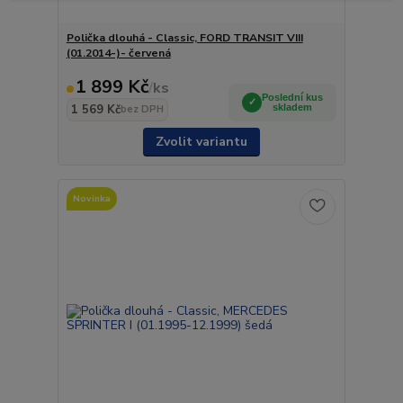
Polička dlouhá - Classic, FORD TRANSIT VIII
(01.2014-)- červená
1 899 Kč
/
ks
Poslední kus
1 569 Kč
skladem
bez DPH
Zvolit variantu
Novinka