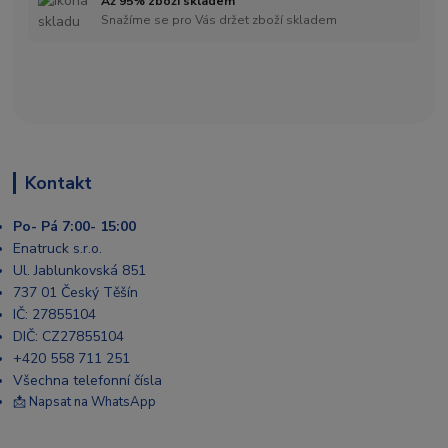
Až 95% zboží skladem
Snažíme se pro Vás držet zboží skladem
Kontakt
Po- Pá 7:00- 15:00
Enatruck s.r.o.
Ul. Jablunkovská 851
737 01 Český Těšín
IČ: 27855104
DIČ: CZ27855104
+420 558 711 251
Všechna telefonní čísla
📩 Napsat na WhatsApp