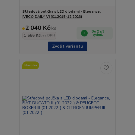
Středová polička s LED diodami - Elegance,
IVECO DAILY VI (01.2015-12.2023)
2 040 Kč
/
ks
Do 2 a 3
1 686 Kč
týdnů.
bez DPH
Zvolit variantu
Novinka