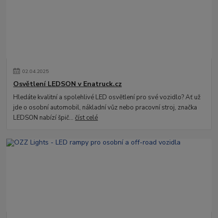
02
.
04
.
2025
Osvětlení LEDSON v Enatruck.cz
Hledáte kvalitní a spolehlivé LED osvětlení pro své vozidlo? Ať už
jde o osobní automobil, nákladní vůz nebo pracovní stroj, značka
LEDSON nabízí špič...
číst celé