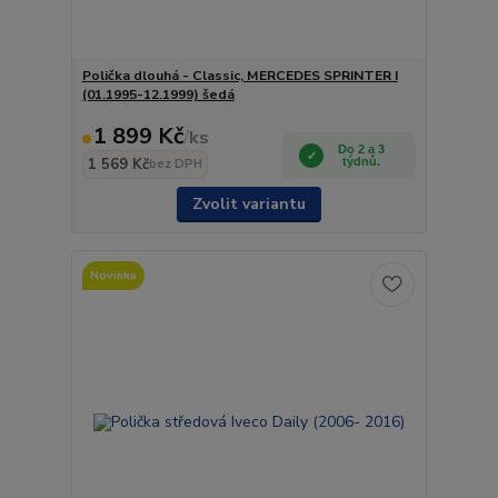
Polička dlouhá - Classic, MERCEDES SPRINTER I
(01.1995-12.1999) šedá
1 899 Kč
/
ks
Do 2 a 3
1 569 Kč
týdnů.
bez DPH
Zvolit variantu
Novinka