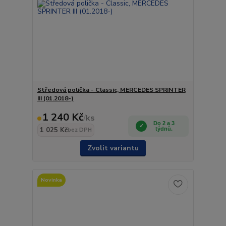
Středová polička - Classic, MERCEDES SPRINTER
III (01.2018-)
1 240 Kč
/
ks
Do 2 a 3
1 025 Kč
týdnů.
bez DPH
Zvolit variantu
Novinka