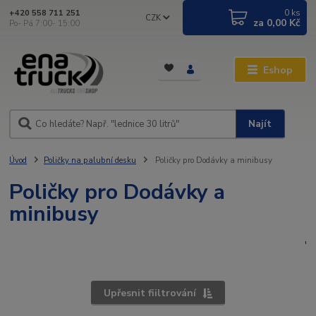
0
ks
+420 558 711 251
CZK
za
0,00 Kč
Po- Pá 7:00- 15:00
Eshop
Najít
Úvod
Poličky na palubní desku
Poličky pro Dodávky a minibusy
Poličky pro Dodávky a
minibusy
'
Upřesnit fiiltrování