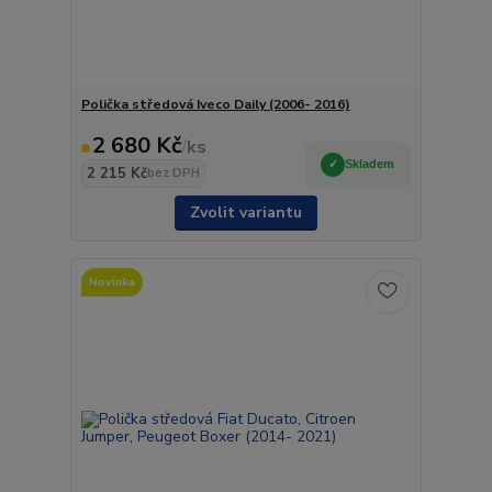
Polička středová Iveco Daily (2006- 2016)
2 680 Kč
/
ks
Skladem
2 215 Kč
bez DPH
Zvolit variantu
Novinka