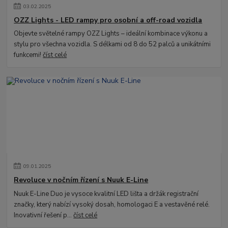
03
.
02
.
2025
OZZ Lights - LED rampy pro osobní a off-road vozidla
Objevte světelné rampy OZZ Lights – ideální kombinace výkonu a
stylu pro všechna vozidla. S délkami od 8 do 52 palců a unikátními
funkcemi!
číst celé
09
.
01
.
2025
Revoluce v nočním řízení s Nuuk E-Line
Nuuk E-Line Duo je vysoce kvalitní LED lišta a držák registrační
značky, který nabízí vysoký dosah, homologaci E a vestavěné relé.
Inovativní řešení p...
číst celé