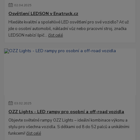
02
.
04
.
2025
Osvětlení LEDSON v Enatruck.cz
Hledáte kvalitní a spolehlivé LED osvětlení pro své vozidlo? Ať už
jde o osobní automobil, nákladní vůz nebo pracovní stroj, značka
LEDSON nabízí špič...
číst celé
03
.
02
.
2025
OZZ Lights - LED rampy pro osobní a off-road vozidla
Objevte světelné rampy OZZ Lights – ideální kombinace výkonu a
stylu pro všechna vozidla. S délkami od 8 do 52 palců a unikátními
funkcemi!
číst celé