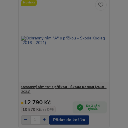
Novinka
Ochranný rám "A" s příčkou - Škoda Kodiaq (2016 -
2021)
12 790 Kč
Do 3 až 4
10 570 Kč
týdnů.
bez DPH
Přidat do košíku