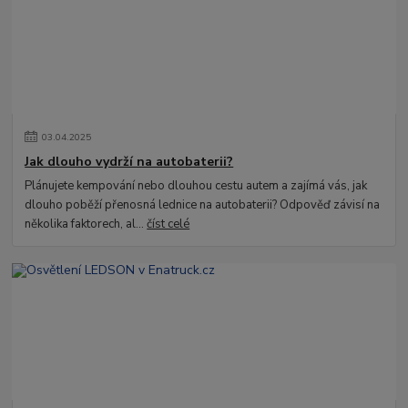
03
.
04
.
2025
Jak dlouho vydrží na autobaterii?
Plánujete kempování nebo dlouhou cestu autem a zajímá vás, jak
dlouho poběží přenosná lednice na autobaterii? Odpověď závisí na
několika faktorech, al...
číst celé