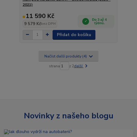
2021)
11 590 Kč
Do 3 až 4
9 579 Kč
týdnů.
bez DPH
Přidat do košíku
Načíst další produkty (4)
strana
z 2
další
Novinky z našeho blogu