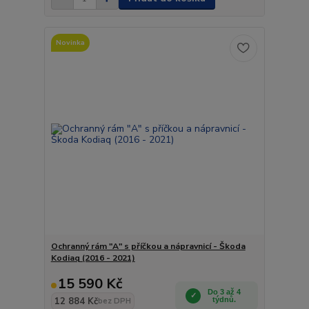
Novinka
Ochranný rám "A" s příčkou a nápravnicí - Škoda
Kodiaq (2016 - 2021)
15 590 Kč
Do 3 až 4
12 884 Kč
týdnů.
bez DPH