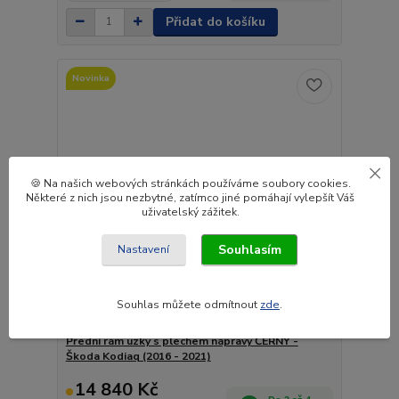
Přidat do košíku
Novinka
🍪 Na našich webových stránkách používáme soubory cookies.
Některé z nich jsou nezbytné, zatímco jiné pomáhají vylepšít Váš
uživatelský zážitek.
Souhlasím
Nastavení
Souhlas můžete odmítnout
zde
.
Přední rám úzký s plechem nápravy ČERNÝ -
Škoda Kodiaq (2016 - 2021)
14 840 Kč