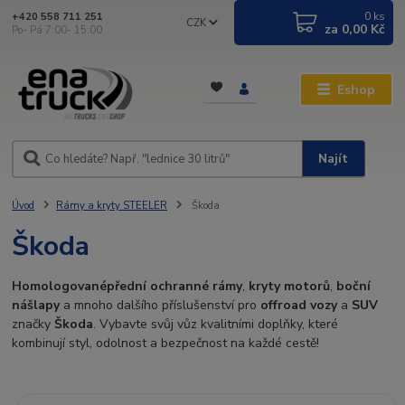
0
ks
+420 558 711 251
CZK
za
0,00 Kč
Po- Pá 7:00- 15:00
Eshop
Najít
Úvod
Rámy a kryty STEELER
Škoda
Škoda
Homologované
přední ochranné rámy
,
kryty motorů
,
boční
nášlapy
a mnoho dalšího příslušenství pro
offroad vozy
a
SUV
značky
Škoda
. Vybavte svůj vůz kvalitními doplňky, které
kombinují styl, odolnost a bezpečnost na každé cestě!