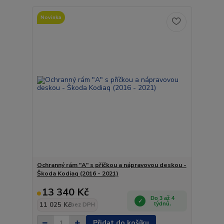
Novinka
Ochranný rám "A" s příčkou a nápravovou deskou -
Škoda Kodiaq (2016 - 2021)
13 340 Kč
Do 3 až 4
11 025 Kč
týdnů.
bez DPH
Přidat do košíku