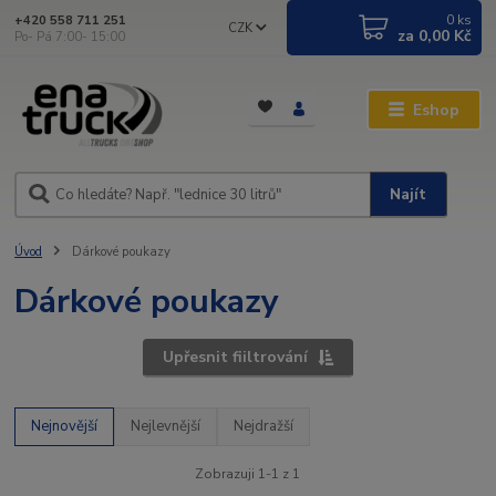
0
ks
+420 558 711 251
CZK
za
0,00 Kč
Po- Pá 7:00- 15:00
Eshop
Najít
Úvod
Dárkové poukazy
Dárkové poukazy
Upřesnit fiiltrování
Nejnovější
Nejlevnější
Nejdražší
Zobrazuji 1-1 z 1