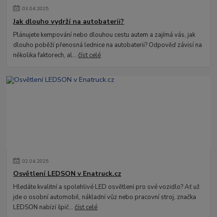
03
.
04
.
2025
Jak dlouho vydrží na autobaterii?
Plánujete kempování nebo dlouhou cestu autem a zajímá vás, jak
dlouho poběží přenosná lednice na autobaterii? Odpověď závisí na
několika faktorech, al...
číst celé
02
.
04
.
2025
Osvětlení LEDSON v Enatruck.cz
Hledáte kvalitní a spolehlivé LED osvětlení pro své vozidlo? Ať už
jde o osobní automobil, nákladní vůz nebo pracovní stroj, značka
LEDSON nabízí špič...
číst celé