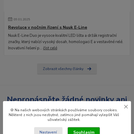
09
.
01
.
2025
Revoluce v nočním řízení s Nuuk E-Line
Nuuk E-Line Duo je vysoce kvalitní LED lišta a držák registrační
značky, který nabízí vysoký dosah, homologaci E a vestavěné relé.
Inovativní řešení p...
číst celé
Zobrazit všechny články
Nepropásněte žádné novinky ani
slevy!
🍪 Na našich webových stránkách používáme soubory cookies.
Některé z nich jsou nezbytné, zatímco jiné pomáhají vylepšít Váš
uživatelský zážitek.
Přihlásit se
Souhlasím
Nastavení