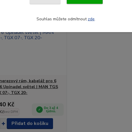
Souhlas můžete odmítnout
zde
.
 nerezový rám, kabeláž pro 6
| 6 Upínadel světel | MAN TGS
X 07-, TGX 20-
40 Kč
Do 3 až 4
Kč
týdnů.
bez DPH
Přidat do košíku