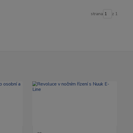
strana
z 1