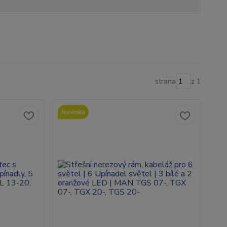
strana
z 1
Novinka