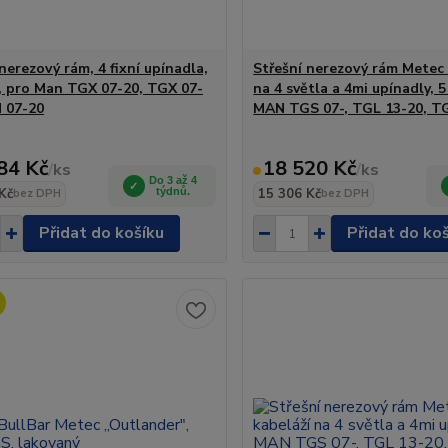
nerezový rám, 4 fixní upínadla,
Střešní nerezový rám Metec 
, pro Man TGX 07-20, TGX 07-
na 4 světla a 4mi upínadly, 
 07-20
MAN TGS 07-, TGL 13-20, T
84 Kč
18 520 Kč
/
ks
/
ks
Do 3 až 4
Kč
týdnů.
15 306 Kč
bez DPH
bez DPH
Přidat do košíku
Přidat do ko