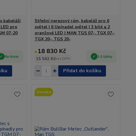
s kabeláží
Střešní nerezový rám, kabeláž pro 6
5 LED pro
světel | 6 Upínadel světel | 3 bílé a 2
GM 07-20
oranžové LED | MAN TGS 07-, TGX 07-,
TGX 20-, TGS 20-
18 830 Kč
Na dotaz
1-2 týdny
15 562 Kč
bez DPH
šíku
Přidat do košíku
Novinka