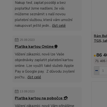
Nakup teď, zaplať později a bez
poplatku! Jsme nadšeni, že vás
můžeme seznámit s naší novou
platební službou, která vám umožní
nakupovat ještě jedn...
číst celé
Rám Bul
25.09.2023
TGS, la
Platba kartou Online 🌐
Vážení zákazníci, nově lze Vaše
86 4
objednávky zaplatit platební kartou
71 405 
online. Lze využít také služeb Apple
Pay a Google pay. Z důvodu zvyšení
počtu...
číst celé
13.09.2023
Platba kartou na pobočce 💳
Vážení zákazníci, nově Vám přinášíme