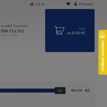
Přihlášení
CZK
 si rady? Zavolejte.
0
ks
 558 711 251
za
0,00 Kč
 7:00- 15:00
Do
Kč