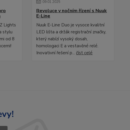
09
.
01
.
2025
pro
Revoluce v nočním řízení s Nuuk
a
E-Line
Z Lights
Nuuk E-Line Duo je vysoce kvalitní
a stylu
LED lišta a držák registrační značky,
ami od 8
který nabízí vysoký dosah,
kcemi!
homologaci E a vestavěné relé.
Inovativní řešení p...
číst celé
evy!