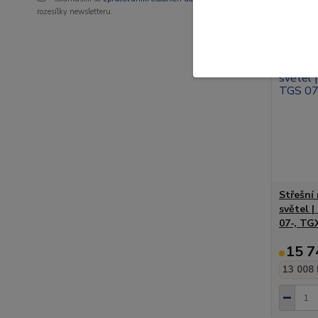
rozesílky newsletteru.
Střešní
světel 
07-, TG
15 7
13 008 