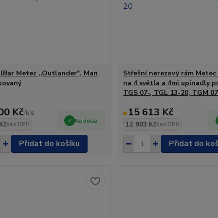
lBar Metec ,,Outlander", Man
Střešní nerezový rám Metec 
kovaný
na 4 světla a 4mi upínadly 
TGS 07-, TGL 13-20, TGM 07
00 Kč
15 613 Kč
/
ks
Na dotaz
Kč
12 903 Kč
bez DPH
bez DPH
Přidat do košíku
Přidat do ko