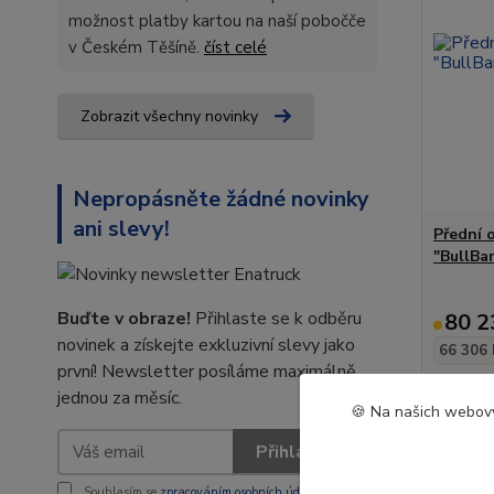
možnost platby kartou na naší pobočče
v Českém Těšíně.
číst celé
Zobrazit všechny novinky
Nepropásněte žádné novinky
ani slevy!
Přední 
"BullBa
Buďte v obraze!
Přihlaste se k odběru
80 2
novinek a získejte exkluzivní slevy jako
66 306 
první! Newsletter posíláme maximálně
jednou za měsíc.
🍪 Na našich webový
Přihlásit se
Souhlasím se
zpracováním osobních údajů
za účelem