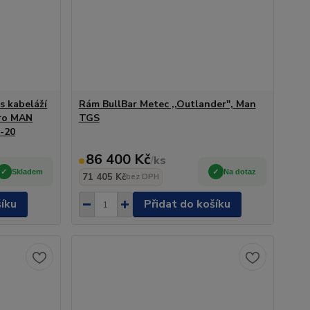
s kabeláží
Rám BullBar Metec ,,Outlander", Man
pro MAN
TGS
-20
86 400 Kč
/
ks
Skladem
Na dotaz
71 405 Kč
bez DPH
šíku
Přidat do košíku