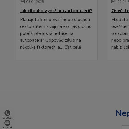
03
.
04
.
2025
02
.
04
.
Jak dlouho vydrží na autobaterii?
Osvětle
Plánujete kempování nebo dlouhou
Hledáte 
cestu autem a zajímá vás, jak dlouho
osvětlení
poběží přenosná lednice na
o osobní
autobaterii? Odpověď závisí na
nebo pra
několika faktorech, al...
číst celé
nabízí špi
Nep
Zavolat
Napsat