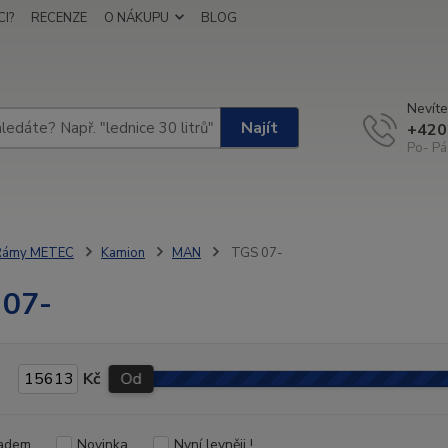
I?
RECENZE
O NÁKUPU
BLOG
Nevíte
Najít
+420
Po- Pá
Rámy METEC
Kamion
MAN
TGS 07-
 07-
Kč
Od
adem
Novinka
Nyní levněji !