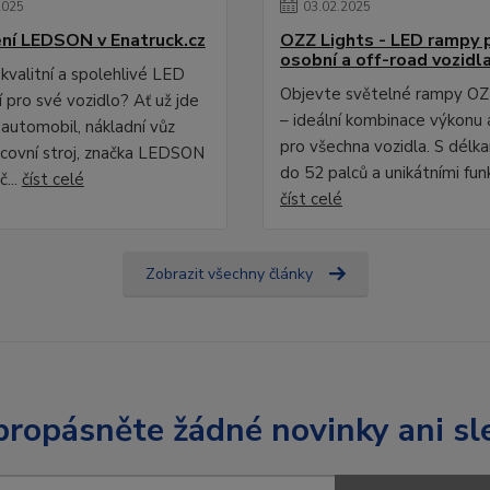
2025
03
.
02
.
2025
ní LEDSON v Enatruck.cz
OZZ Lights - LED rampy 
osobní a off-road vozidl
kvalitní a spolehlivé LED
Objevte světelné rampy OZ
 pro své vozidlo? Ať už jde
– ideální kombinace výkonu 
 automobil, nákladní vůz
pro všechna vozidla. S délk
covní stroj, značka LEDSON
do 52 palců a unikátními fun
č...
číst celé
číst celé
Zobrazit všechny články
ropásněte žádné novinky ani sl