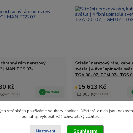
ochranný rám nerezový
Střešní nerezový rám, kabel
r" | MAN TGS 07-
světla | 4 fixní upínadla svě
TGA 00- 07, TGM 07-, TGS 0
30 Kč
15 613 Kč
Na dotaz
Kč
12 903 Kč
bez DPH
bez DPH
Přidat do košíku
Přidat do ko
ch stránkách používáme soubory cookies. Některé z nich jsou nezbytné
pomáhají vylepšít Váš uživatelský zážitek.
Souhlasím
Nastavení