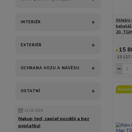
Střešní 
INTERIÉR
kabeláž
20, TGM
EXTERIÉR
15 8
13 127 
OCHRANA VOZU A NÁVĚSU
Novinka
OSTATNÍ
21.03.2024
Nakup teď, zaplať později a bez
poplatku!