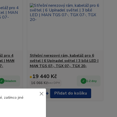
áž pro 4
Střešní nerezový rám, kabeláž pro 6
tel | MAN
světel | 6 Upínadel světel | 3 bílé LED |
7-
MAN TGS 07-, TGX 07-, TGX 20-
19 440 Kč
Skladem
1-2 dny
16 066 Kč
bez DPH
šíku
Přidat do košíku
, zatímco jiné