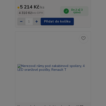
5 214 Kč
/
ks
Do 2 až 3
4 310 Kč
týdnů
bez DPH
Přidat do košíku