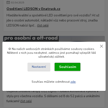
02
.
04
.
2025
Osvětlení LEDSON v Enatruck.cz
Hledáte kvalitní a spolehlivé LED osvětlení pro své vozidlo? Ať už
jde o osobní automobil, nákladní vůz nebo pracovní stroj, značka
LEDSON nabízí špič...
číst celé
🍪 Na našich webových stránkách používáme soubory cookies.
Některé z nich jsou nezbytné, zatímco jiné pomáhají vylepšít Váš
uživatelský zážitek.
Souhlasím
Nastavení
03
.
02
.
2025
Souhlas můžete odmítnout
zde
.
OZZ Lights - LED rampy pro osobní a off-road vozidla
Objevte světelné rampy OZZ Lights – ideální kombinace výkonu a
stylu pro všechna vozidla. S délkami od 8 do 52 palců a unikátními
funkcemi!
číst celé