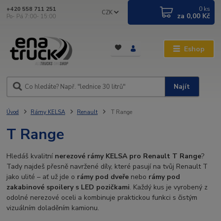
0
ks
+420 558 711 251
CZK
za
0,00 Kč
Po- Pá 7:00- 15:00
Eshop
Najít
Úvod
Rámy KELSA
Renault
T Range
T Range
Hledáš kvalitní
nerezové rámy KELSA pro Renault T Range
?
Tady najdeš přesně navržené díly, které pasují na tvůj Renault T
jako ulité – ať už jde o
rámy pod dveře
nebo
rámy pod
zakabinové spoilery s LED pozičkami
. Každý kus je vyrobený z
odolné nerezové oceli a kombinuje praktickou funkci s čistým
vizuálním doladěním kamionu.