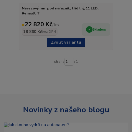
Nerezový rám pod nárazník, třídílný, 11 LED,
Renault T
22 820 Kč
/
ks
Skladem
18 860 Kč
bez DPH
Zvolit variantu
strana
z 1
Novinky z našeho blogu