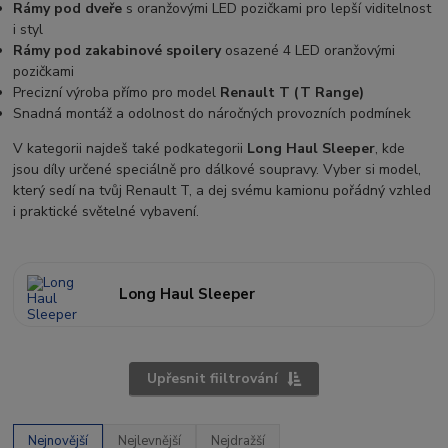
Rámy pod dveře
s oranžovými LED pozičkami pro lepší viditelnost
i styl
Rámy pod zakabinové spoilery
osazené 4 LED oranžovými
pozičkami
Precizní výroba přímo pro model
Renault T (T Range)
Snadná montáž a odolnost do náročných provozních podmínek
V kategorii najdeš také podkategorii
Long Haul Sleeper
, kde
jsou díly určené speciálně pro dálkové soupravy. Vyber si model,
který sedí na tvůj Renault T, a dej svému kamionu pořádný vzhled
i praktické světelné vybavení.
Long Haul Sleeper
Upřesnit fiiltrování
Nejnovější
Nejlevnější
Nejdražší