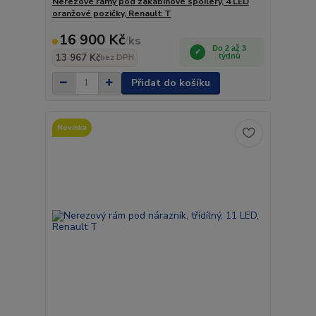
Nerezové rámy pod zakabinové spoilery, 4 LED
oranžové pozičky, Renault T
16 900 Kč
/
ks
Do 2 až 3
13 967 Kč
týdnů
bez DPH
Přidat do košíku
Novinka