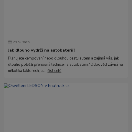
03
.
04
.
2025
Jak dlouho vydrží na autobaterii?
Plánujete kempování nebo dlouhou cestu autem a zajímá vás, jak
dlouho poběží přenosná lednice na autobaterii? Odpověď závisí na
několika faktorech, al...
číst celé