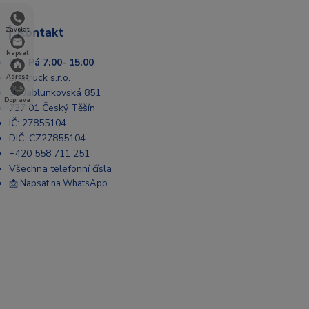
Kontakt
Zavolat
Napsat
Po- Pá 7:00- 15:00
Enatruck s.r.o.
Adresa
Ul. Jablunkovská 851
Doprava
737 01 Český Těšín
IČ: 27855104
DIČ: CZ27855104
+420 558 711 251
Všechna telefonní čísla
📩 Napsat na WhatsApp