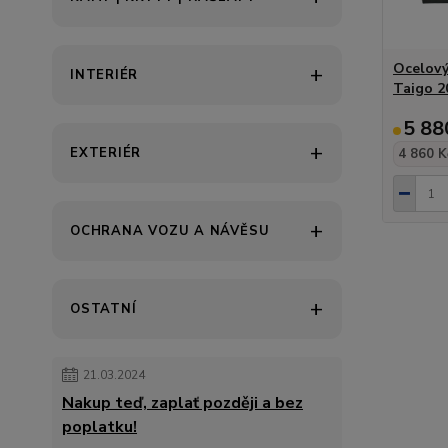
Ocelový
INTERIÉR
Taigo 2
5 88
EXTERIÉR
4 860 K
OCHRANA VOZU A NÁVĚSU
OSTATNÍ
21.03.2024
Nakup teď, zaplať později a bez
poplatku!