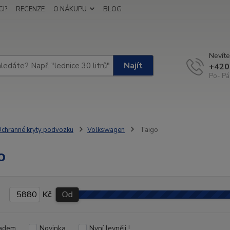
I?
RECENZE
O NÁKUPU
BLOG
Nevíte
Najít
+420
Po- Pá
chranné kryty podvozku
Volkswagen
Taigo
o
Kč
Od
adem
Novinka
Nyní levněji !