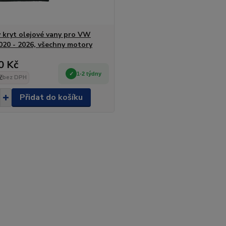
 kryt olejové vany pro VW
020 - 2026, všechny motory
0 Kč
1-2 týdny
č
bez DPH
Přidat do košíku