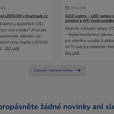
2025
03
.
02
.
2025
ní LEDSON v Enatruck.cz
OZZ Lights - LED rampy 
osobní a off-road vozidl
kvalitní a spolehlivé LED
Objevte světelné rampy OZ
 pro své vozidlo? Ať už jde
– ideální kombinace výkonu 
 automobil, nákladní vůz
pro všechna vozidla. S délk
covní stroj, značka LEDSON
do 52 palců a unikátními fun
č...
číst celé
číst celé
Zobrazit všechny články
ropásněte žádné novinky ani sl