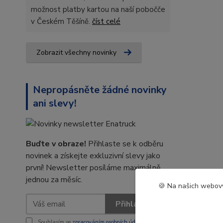
možnost platby kartou na naší pobočče
v Českém Těšíně.
číst celé
Zobrazit všechny novinky
Nepropásněte žádné novinky
ani slevy!
Buďte v obraze!
Přihlaste se k odběru
novinek a získejte exkluzivní slevy jako
první! Newsletter posíláme maximálně
jednou za měsíc.
🍪 Na našich webový
Přihlásit se
Souhlasím se
zpracováním osobních údajů
za účelem