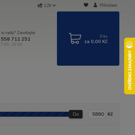
Přihlášení
CZK
 si rady? Zavolejte.
0
ks
 558 711 251
za
0,00 Kč
 7:00- 15:00
Do
Kč