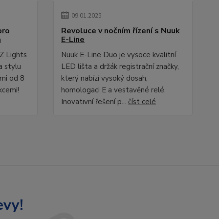
09
.
01
.
2025
pro
Revoluce v nočním řízení s Nuuk
a
E-Line
Z Lights
Nuuk E-Line Duo je vysoce kvalitní
a stylu
LED lišta a držák registrační značky,
ami od 8
který nabízí vysoký dosah,
kcemi!
homologaci E a vestavěné relé.
Inovativní řešení p...
číst celé
evy!