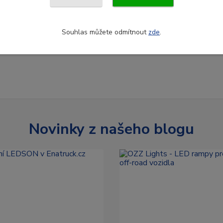
Souhlas můžete odmítnout
zde
.
Novinky z našeho blogu