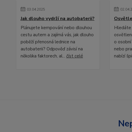
03
.
04
.
2025
02
.
04
.
Jak dlouho vydrží na autobaterii?
Osvětle
Plánujete kempování nebo dlouhou
Hledáte 
cestu autem a zajímá vás, jak dlouho
osvětlení
poběží přenosná lednice na
o osobní
autobaterii? Odpověď závisí na
nebo pra
několika faktorech, al...
číst celé
nabízí špi
Nep