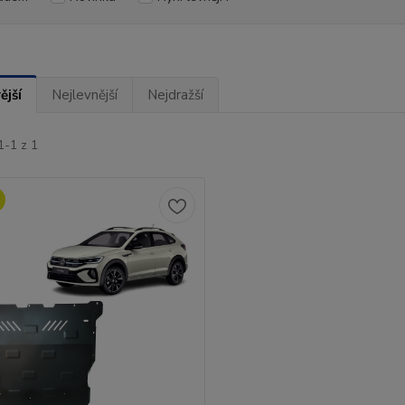
ější
Nejlevnější
Nejdražší
1-1 z 1