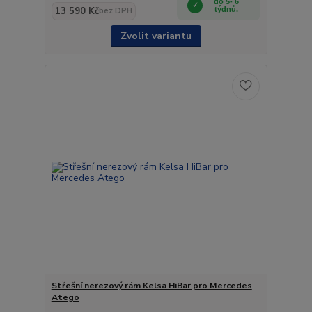
do 5- 6
13 590 Kč
týdnů.
bez DPH
Zvolit variantu
Střešní nerezový rám Kelsa HiBar pro Mercedes
Atego