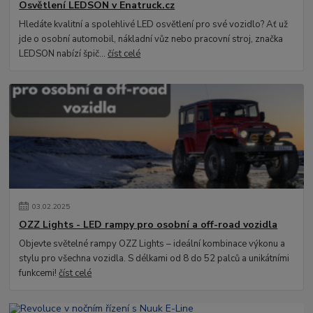
Osvětlení LEDSON v Enatruck.cz
Hledáte kvalitní a spolehlivé LED osvětlení pro své vozidlo? Ať už
jde o osobní automobil, nákladní vůz nebo pracovní stroj, značka
LEDSON nabízí špič...
číst celé
03
.
02
.
2025
OZZ Lights - LED rampy pro osobní a off-road vozidla
Objevte světelné rampy OZZ Lights – ideální kombinace výkonu a
stylu pro všechna vozidla. S délkami od 8 do 52 palců a unikátními
funkcemi!
číst celé