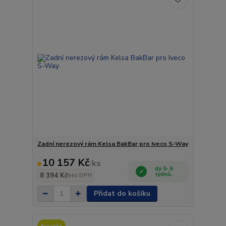
Zadní nerezový rám Kelsa BakBar pro Iveco S-Way
10 157 Kč
/
ks
do 5- 6
8 394 Kč
týdnů.
bez DPH
Přidat do košíku
Novinka