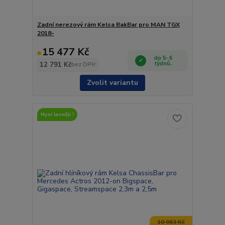
Zadní nerezový rám Kelsa BakBar pro MAN TGX
2018-
15 477 Kč
do 5- 6
12 791 Kč
týdnů.
bez DPH
Zvolit variantu
Nyní levněji !
10 963 Kč