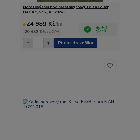
Nerezový rám pod nárazník(nový) Kelsa LoBar,
DAF XG, XG+, XF 2026-
24 989 Kč
/
ks
do 5- 6
20 652 Kč
týdnů.
bez DPH
Přidat do košíku