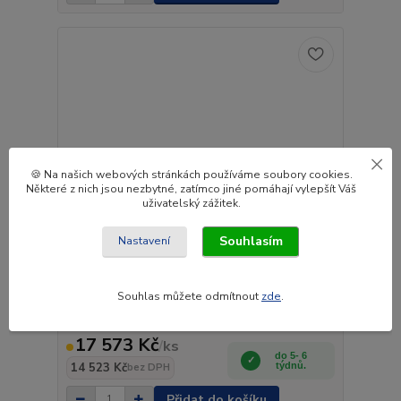
🍪 Na našich webových stránkách používáme soubory cookies.
Některé z nich jsou nezbytné, zatímco jiné pomáhají vylepšít Váš
uživatelský zážitek.
Souhlasím
Nastavení
Souhlas můžete odmítnout
zde
.
Nerezový rám Kelsa VisorBar pro Iveco S-Way
17 573 Kč
/
ks
do 5- 6
14 523 Kč
týdnů.
bez DPH
Přidat do košíku