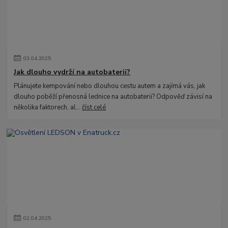
03
.
04
.
2025
Jak dlouho vydrží na autobaterii?
Plánujete kempování nebo dlouhou cestu autem a zajímá vás, jak
dlouho poběží přenosná lednice na autobaterii? Odpověď závisí na
několika faktorech, al...
číst celé
02
.
04
.
2025