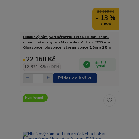
25 595 Kč
- 13 %
Hlíníkový rám pod nárazník Kelsa LoBar Front-
mount lakovaný pro Mercedes Actros 2012-on
Gigaspace, bigspace, streamspace 2,3m a 2,5m
22 168 Kč
do 5- 6
18 321 Kč
týdnů.
bez DPH
Přidat do košíku
Nyní levněji !