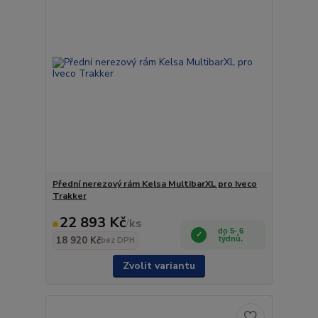
Přední nerezový rám Kelsa MultibarXL pro Iveco
Trakker
22 893 Kč
/
ks
do 5- 6
18 920 Kč
týdnů.
bez DPH
Zvolit variantu