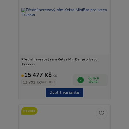
Přední nerezový rám Kelsa MiniBar pro Iveco
Trakker
15 477 Kč
/
ks
do 5- 6
12 791 Kč
týdnů.
bez DPH
Zvolit variantu
Novinka