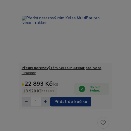
Přední nerezový rám Kelsa MultiBar pro Iveco
Trakker
22 893 Kč
/
ks
do 5- 6
18 920 Kč
týdnů.
bez DPH
Přidat do košíku