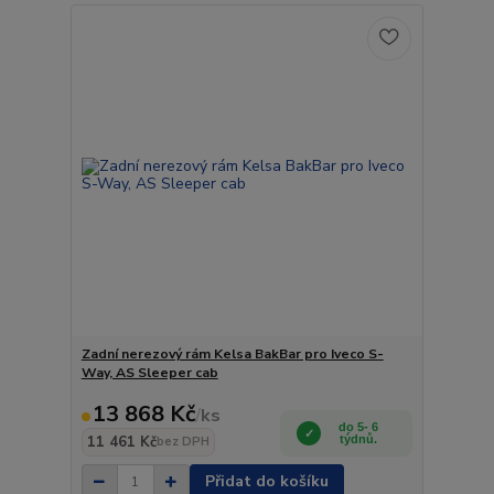
Zadní nerezový rám Kelsa BakBar pro Iveco S-
Way, AS Sleeper cab
13 868 Kč
/
ks
do 5- 6
11 461 Kč
týdnů.
bez DPH
Přidat do košíku