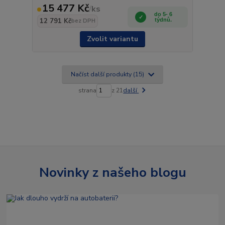
15 477 Kč
/
ks
do 5- 6
12 791 Kč
týdnů.
bez DPH
Zvolit variantu
Načíst další produkty (15)
strana
z 21
další
Novinky z našeho blogu