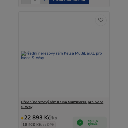
Přední nerezový rám Kelsa MultiBarXL pro Iveco
S-Way
22 893 Kč
/
ks
do 5- 6
18 920 Kč
týdnů.
bez DPH