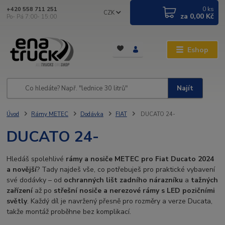
0
ks
+420 558 711 251
CZK
za
0,00 Kč
Po- Pá 7:00- 15:00
Eshop
Najít
Úvod
Rámy METEC
Dodávka
FIAT
DUCATO 24-
DUCATO 24-
Hledáš spolehlivé
rámy a nosiče METEC pro Fiat Ducato 2024
a novější
? Tady najdeš vše, co potřebuješ pro praktické vybavení
své dodávky – od
ochranných lišt zadního nárazníku
a
tažných
zařízení
až po
střešní nosiče a nerezové rámy s LED pozičními
světly
. Každý díl je navržený přesně pro rozměry a verze Ducata,
takže montáž proběhne bez komplikací.