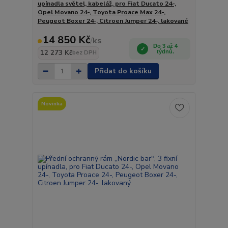
upínadla světel, kabeláž, pro Fiat Ducato 24-,
Opel Movano 24-, Toyota Proace Max 24-,
Peugeot Boxer 24-, Citroen Jumper 24-, lakované
14 850 Kč
/
ks
Do 3 až 4
12 273 Kč
týdnů.
bez DPH
Přidat do košíku
Novinka