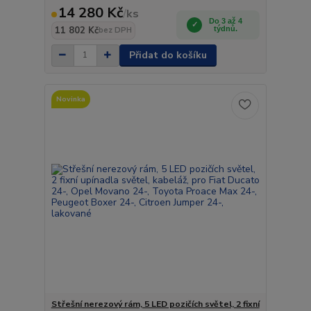
14 280 Kč
/
ks
Do 3 až 4
11 802 Kč
týdnů.
bez DPH
Přidat do košíku
Novinka
Střešní nerezový rám, 5 LED pozičích světel, 2 fixní