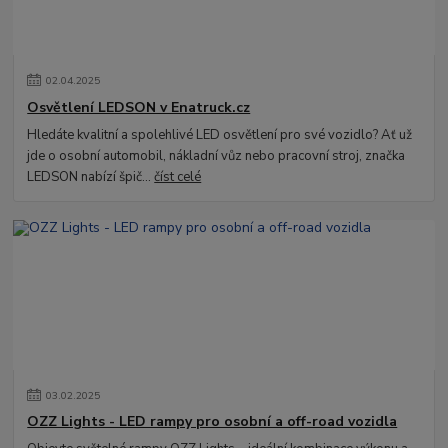
02
.
04
.
2025
Osvětlení LEDSON v Enatruck.cz
Hledáte kvalitní a spolehlivé LED osvětlení pro své vozidlo? Ať už
jde o osobní automobil, nákladní vůz nebo pracovní stroj, značka
LEDSON nabízí špič...
číst celé
03
.
02
.
2025
OZZ Lights - LED rampy pro osobní a off-road vozidla