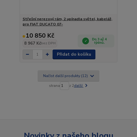
Střešní nerezový rám, 2 upínadla světel, kabeláž,
pro FIAT DUCATO 07-
10 850 Kč
Do 3 až 4
8 967 Kč
týdnů.
bez DPH
Přidat do košíku
Načíst další produkty (12)
strana
z 2
další
Novinky z našeho blogu