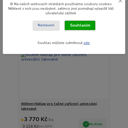
Přidat do košíku
🍪 Na našich webových stránkách používáme soubory cookies.
Některé z nich jsou nezbytné, zatímco jiné pomáhají vylepšít Váš
uživatelský zážitek.
Novinka
Souhlasím
Nastavení
Souhlas můžete odmítnout
zde
.
600mm Nášlap pro tažné zařízení, univezální,
lakované
3 770 Kč
/
ks
Na dotaz
3 116 Kč
bez DPH