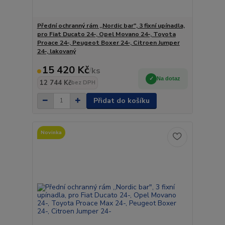
Přední ochranný rám ,,Nordic bar", 3 fixní upínadla,
pro Fiat Ducato 24-, Opel Movano 24-, Toyota
Proace 24-, Peugeot Boxer 24-, Citroen Jumper
24-, lakovaný
15 420 Kč
/
ks
Na dotaz
12 744 Kč
bez DPH
Přidat do košíku
Novinka