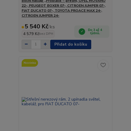
Boční nášlap ,,Problack"- přední, OPEL MOVANO
22-, PEUGEOT BOXER 07-, CITROEN JUMPER 07-,
FIAT DUCATO 07-, TOYOTA PROACE MAX 24-,
CITROEN JUMPER 24-
5 540 Kč
/
ks
Do 3 až 4
4 579 Kč
týdnů.
bez DPH
Přidat do košíku
Novinka