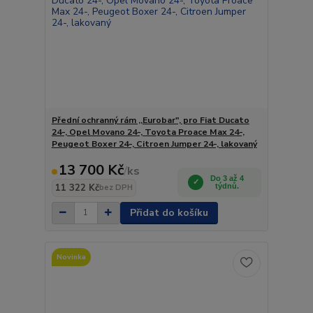
Přední ochranný rám ,,Eurobar", pro Fiat Ducato
24-, Opel Movano 24-, Toyota Proace Max 24-,
Peugeot Boxer 24-, Citroen Jumper 24-, lakovaný
13 700 Kč
/
ks
Do 3 až 4
11 322 Kč
týdnů.
bez DPH
Přidat do košíku
Novinka