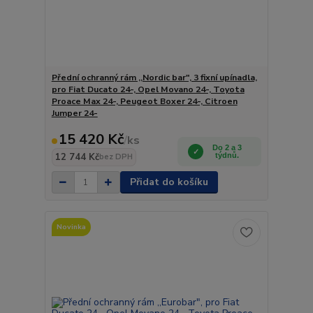
Přední ochranný rám ,,Nordic bar", 3 fixní upínadla,
pro Fiat Ducato 24-, Opel Movano 24-, Toyota
Proace Max 24-, Peugeot Boxer 24-, Citroen
Jumper 24-
15 420 Kč
/
ks
Do 2 a 3
12 744 Kč
týdnů.
bez DPH
Přidat do košíku
Novinka