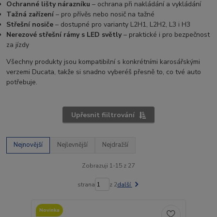
Ochranné lišty nárazníku
– ochrana při nakládání a vykládání
Tažná zařízení
– pro přívěs nebo nosič na tažné
Střešní nosiče
– dostupné pro varianty L2H1, L2H2, L3 i H3
Nerezové střešní rámy s LED světly
– praktické i pro bezpečnost
za jízdy
Všechny produkty jsou kompatibilní s konkrétními karosářskými
verzemi Ducata, takže si snadno vyberéš přesně to, co tvé auto
potřebuje.
Upřesnit fiiltrování
Nejnovější
Nejlevnější
Nejdražší
Zobrazuji 1-15 z 27
strana
z 2
další
Novinka