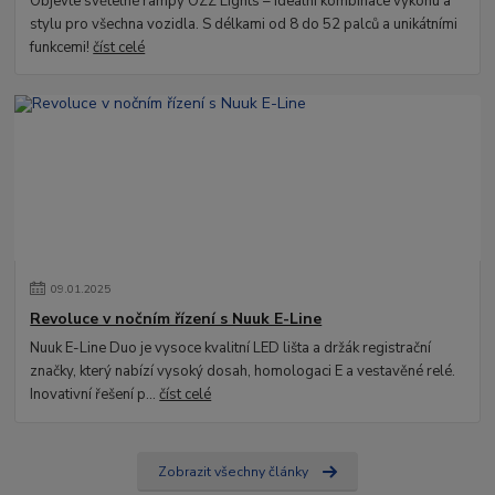
Objevte světelné rampy OZZ Lights – ideální kombinace výkonu a
stylu pro všechna vozidla. S délkami od 8 do 52 palců a unikátními
funkcemi!
číst celé
09
.
01
.
2025
Revoluce v nočním řízení s Nuuk E-Line
Nuuk E-Line Duo je vysoce kvalitní LED lišta a držák registrační
značky, který nabízí vysoký dosah, homologaci E a vestavěné relé.
Inovativní řešení p...
číst celé
Zobrazit všechny články