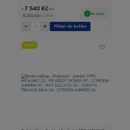
7 540 Kč
/
ks
Na dotaz
6 231 Kč
bez DPH
Přidat do košíku
Novinka