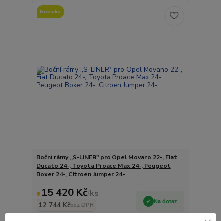
Novinka
Boční rámy ,,S-LINER" pro Opel Movano 22-, Fiat
Ducato 24-, Toyota Proace Max 24-, Peugeot
Boxer 24-, Citroen Jumper 24-
15 420 Kč
/
ks
Na dotaz
12 744 Kč
bez DPH