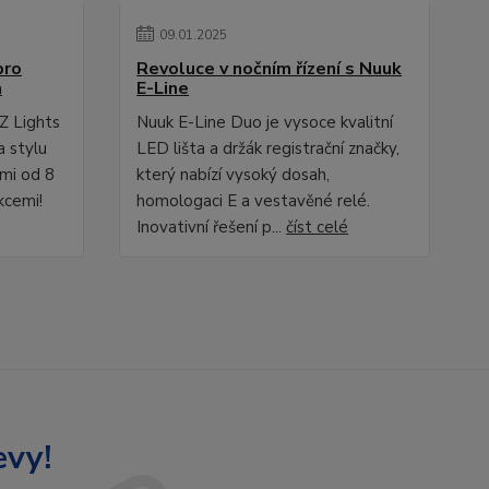
09
.
01
.
2025
pro
Revoluce v nočním řízení s Nuuk
a
E-Line
Z Lights
Nuuk E-Line Duo je vysoce kvalitní
a stylu
LED lišta a držák registrační značky,
ami od 8
který nabízí vysoký dosah,
kcemi!
homologaci E a vestavěné relé.
Inovativní řešení p...
číst celé
evy!