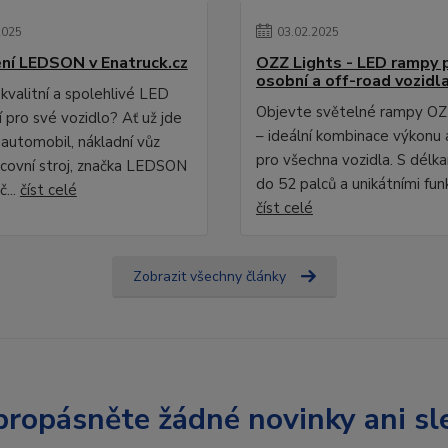
2025
03
.
02
.
2025
ní LEDSON v Enatruck.cz
OZZ Lights - LED rampy 
osobní a off-road vozidl
kvalitní a spolehlivé LED
Objevte světelné rampy OZ
 pro své vozidlo? Ať už jde
– ideální kombinace výkonu 
 automobil, nákladní vůz
pro všechna vozidla. S délk
covní stroj, značka LEDSON
do 52 palců a unikátními fun
č...
číst celé
číst celé
Zobrazit všechny články
ropásněte žádné novinky ani sl