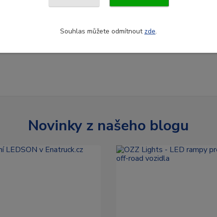
Souhlas můžete odmítnout
zde
.
Novinky z našeho blogu