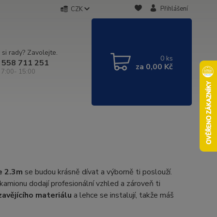
Přihlášení
CZK
 si rady? Zavolejte.
0
ks
 558 711 251
za
0,00 Kč
 7:00- 15:00
e 2.3m
se budou krásně dívat a výborně ti poslouží.
kamionu dodají profesionální vzhled a zároveň ti
avějícího materiálu
a lehce se instalují, takže máš