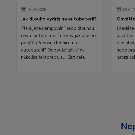
03
.
04
.
2025
02
.
04
.
Jak dlouho vydrží na autobaterii?
Osvětle
Plánujete kempování nebo dlouhou
Hledáte 
cestu autem a zajímá vás, jak dlouho
osvětlení
poběží přenosná lednice na
o osobní
autobaterii? Odpověď závisí na
nebo pra
několika faktorech, al...
číst celé
nabízí špi
Nep