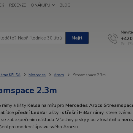
I?
RECENZE
O NÁKUPU
BLOG
Nevíte
Najít
+420
Po- Pá
Rámy KELSA
Mercedes
Arocs
Streamspace 2.3m
amspace 2.3m
 rámy a lišty
Kelsa
na míru pro
Mercedes Arocs Streamspac
nabídce
přední LedBar lišty
i
střešní HiBar rámy
, které tvému 
se zabezpečením nákladu. Všechny prvky jsou z kvalitního
nerez
ešení pro moderní úpravu svého Arocsu.