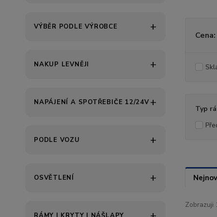
VÝBĚR PODLE VÝROBCE
Cena:
NAKUP LEVNĚJI
Skl
NAPÁJENÍ A SPOTŘEBIČE 12/24V
Typ r
Pře
PODLE VOZU
Nejnov
OSVĚTLENÍ
Zobrazuji 
RÁMY | KRYTY | NÁŠLAPY