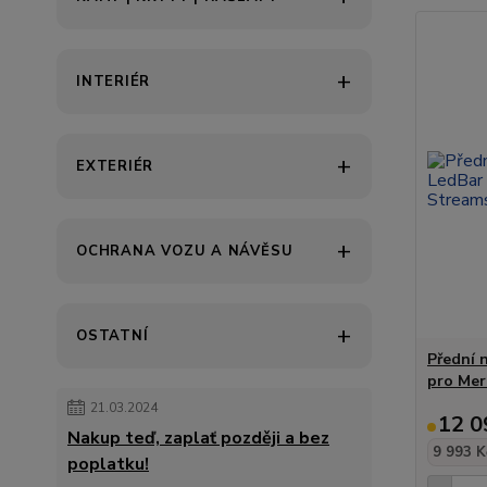
INTERIÉR
EXTERIÉR
OCHRANA VOZU A NÁVĚSU
OSTATNÍ
Přední 
pro Mer
21.03.2024
12 0
Nakup teď, zaplať později a bez
9 993 K
poplatku!