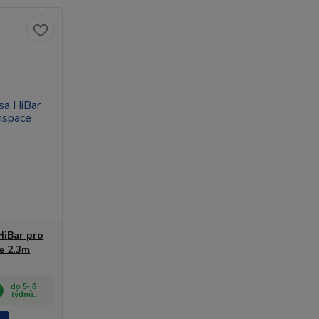
HiBar pro
e 2.3m
do 5- 6
týdnů.