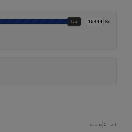
Do
Kč
strana
z 1