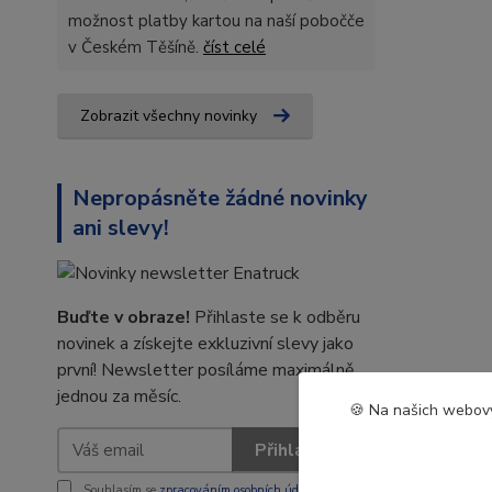
možnost platby kartou na naší pobočče
v Českém Těšíně.
číst celé
Zobrazit všechny novinky
Nepropásněte žádné novinky
ani slevy!
Buďte v obraze!
Přihlaste se k odběru
novinek a získejte exkluzivní slevy jako
první! Newsletter posíláme maximálně
jednou za měsíc.
🍪 Na našich webový
Přihlásit se
Souhlasím se
zpracováním osobních údajů
za účelem