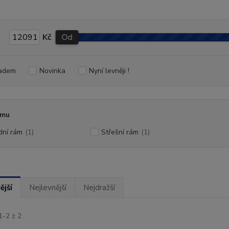
Kč
Od
adem
Novinka
Nyní levněji !
ámu
dní rám
(1)
Střešní rám
(1)
ější
Nejlevnější
Nejdražší
1-2 z 2