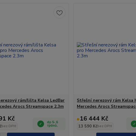
nerezový rám/lišta Kelsa LedBar
Střešní nerezový rám Kelsa 
cedes Arocs Streamspace 2.3m
Mercedes Arocs Streamspac
91 Kč
16 444 Kč
do 5- 6
č
týdnů.
13 590 Kč
bez DPH
bez DPH