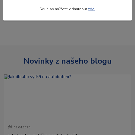
Souhlas můžete odmítnout
zde
.
strana
z 1
Novinky z našeho blogu
03
.
04
.
2025