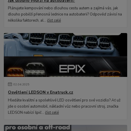
Jak dlouho vydrží na autobaterii?
Plánujete kempování nebo dlouhou cestu autem a zajímá vás, jak
dlouho poběží přenosná lednice na autobaterii? Odpověď závisí na
několika faktorech, al...
číst celé
02
.
04
.
2025
Osvětlení LEDSON v Enatruck.cz
Hledáte kvalitní a spolehlivé LED osvětlení pro své vozidlo? Ať už
jde o osobní automobil, nákladní vůz nebo pracovní stroj, značka
LEDSON nabízí špič...
číst celé