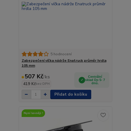
5 hodnocení
Zabezpečení víčka nádrže Enatruck průměr hrdla
105 mm
507 Kč
/
ks
Centrální
sklad Do 5- 7
419 Kč
dnů.
bez DPH
Přidat do košíku
Nyní levněji !