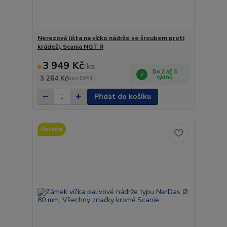
Nerezová lišta na víčko nádrže se šroubem proti
krádeži, Scania NGT R
3 949 Kč
/
ks
Do 2 až 3
3 264 Kč
týdnů
bez DPH
Přidat do košíku
Novinka