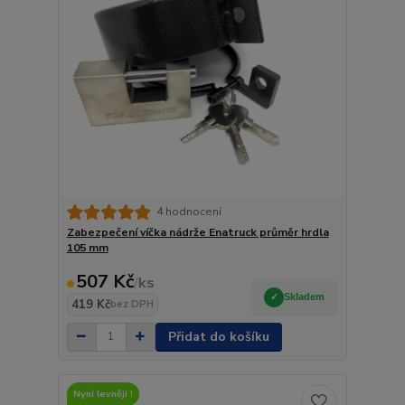
4 hodnocení
Zabezpečení víčka nádrže Enatruck průměr hrdla
105 mm
507 Kč
/
ks
Skladem
419 Kč
bez DPH
Přidat do košíku
Nyní levněji !