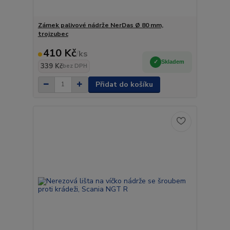
Zámek palivové nádrže NerDas Ø 80 mm,
trojzubec
410 Kč
/
ks
Skladem
339 Kč
bez DPH
Přidat do košíku