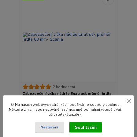
2 hodnocení
Zabezpečení víčka nádrže Enatruck průměr hrdla
80 mm- Scania
🍪 Na našich webových stránkách používáme soubory cookies.
507 Kč
Některé z nich jsou nezbytné, zatímco jiné pomáhají vylepšít Váš
/
ks
uživatelský zážitek.
Na dotaz
419 Kč
bez DPH
Souhlasím
Nastavení
Přidat do košíku