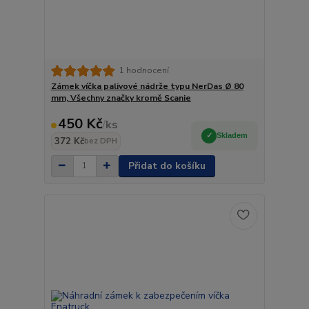
1 hodnocení
Zámek víčka palivové nádrže typu NerDas Ø 80
mm, Všechny značky kromě Scanie
450 Kč
/
ks
Skladem
372 Kč
bez DPH
Přidat do košíku