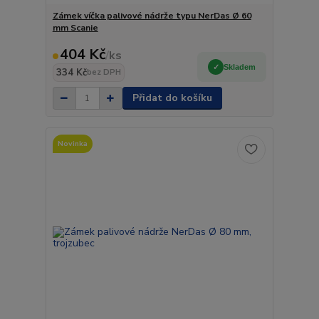
Zámek víčka palivové nádrže typu NerDas Ø 60
mm Scanie
404 Kč
/
ks
Skladem
334 Kč
bez DPH
Přidat do košíku
Novinka