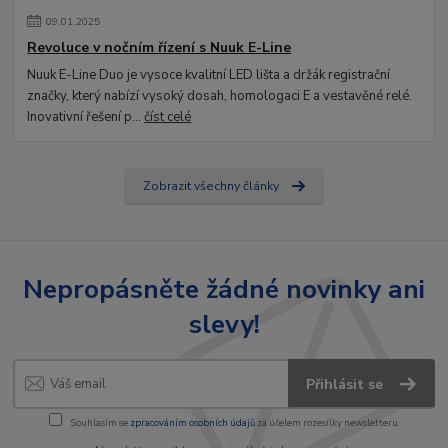
09
.
01
.
2025
Revoluce v nočním řízení s Nuuk E-Line
Nuuk E-Line Duo je vysoce kvalitní LED lišta a držák registrační
značky, který nabízí vysoký dosah, homologaci E a vestavěné relé.
Inovativní řešení p...
číst celé
Zobrazit všechny články
Nepropásněte žádné novinky ani
slevy!
Přihlásit se
Souhlasím se
zpracováním osobních údajů
za účelem rozesílky newsletteru.