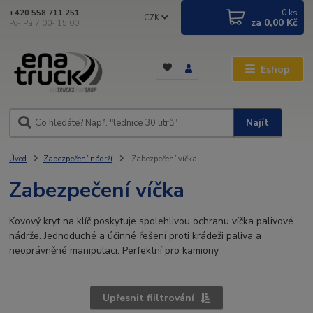
0
ks
+420 558 711 251
CZK
za
0,00 Kč
Po- Pá 7:00- 15:00
Eshop
Najít
Úvod
Zabezpečení nádrží
Zabezpečení víčka
Zabezpečení víčka
Kovový kryt na klíč poskytuje spolehlivou ochranu víčka palivové
nádrže. Jednoduché a účinné řešení proti krádeži paliva a
neoprávněné manipulaci. Perfektní pro kamiony
Upřesnit fiiltrování