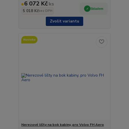
6 072 Kč
/
ks
Skladem
5 018 Kč
bez DPH
Zvolit variantu
Novinka
Nerezové lišty na bok kabiny, pro Volvo FH Aero