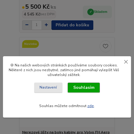
5 500 Kč
/
ks
Skladem
4 545 Kč
bez DPH
Přidat do košíku
Novinka
🍪 Na našich webových stránkách používáme soubory cookies.
Některé z nich jsou nezbytné, zatímco jiné pomáhají vylepšít Váš
uživatelský zážitek.
Souhlasím
Nastavení
Souhlas můžete odmítnout
zde
.
Nerezové lišty na boky kabiny, pro Volvo FH Aero