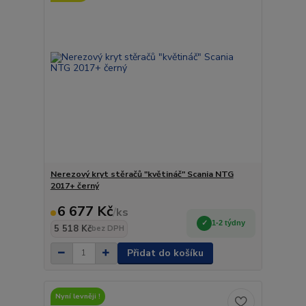
Nerezový kryt stěračů "květináč" Scania NTG
2017+ černý
6 677 Kč
/
ks
1-2 týdny
5 518 Kč
bez DPH
Přidat do košíku
Nyní levněji !