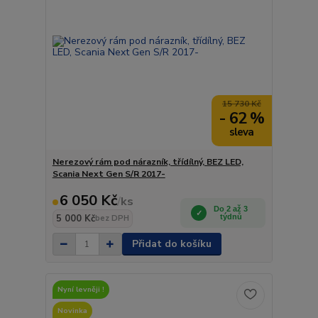
15 730 Kč
- 62 %
Nerezový rám pod nárazník, třídílný, BEZ LED,
Scania Next Gen S/R 2017-
6 050 Kč
/
ks
Do 2 až 3
5 000 Kč
týdnů
bez DPH
Přidat do košíku
Nyní levněji !
Novinka