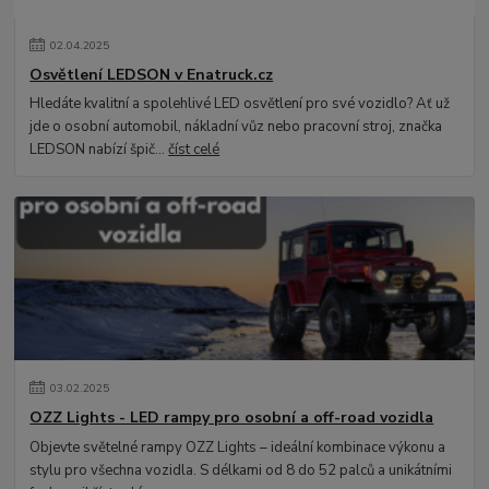
02
.
04
.
2025
Osvětlení LEDSON v Enatruck.cz
Hledáte kvalitní a spolehlivé LED osvětlení pro své vozidlo? Ať už
jde o osobní automobil, nákladní vůz nebo pracovní stroj, značka
LEDSON nabízí špič...
číst celé
03
.
02
.
2025
OZZ Lights - LED rampy pro osobní a off-road vozidla
Objevte světelné rampy OZZ Lights – ideální kombinace výkonu a
stylu pro všechna vozidla. S délkami od 8 do 52 palců a unikátními