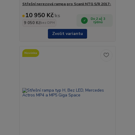
Střešní nerezová rampa pro Scanii NTG S/R 2017-
10 950 Kč
/
ks
Do 2 až 3
9 050 Kč
týdnů
bez DPH
Zvolit variantu
Novinka