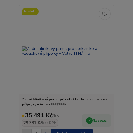
Novinka
Zadní hlíníkový panel pro elektrické a vzduchové
přípojky - Volvo FH4/FH5
35 491 Kč
/
ks
Na dotaz
29 331 Kč
bez DPH