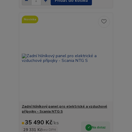
Přidat do košíku
Novinka
Zadní hlíníkový panel pro elektrické a vzduchové
přípojky - Scania NTG S
35 490 Kč
/
ks
Na dotaz
29 331 Kč
bez DPH