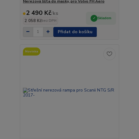
Nerezová lišta do masky, pro Volvo FH Aero
2 490 Kč
/
ks
Skladem
2 058 Kč
bez DPH
Přidat do košíku
Novinka