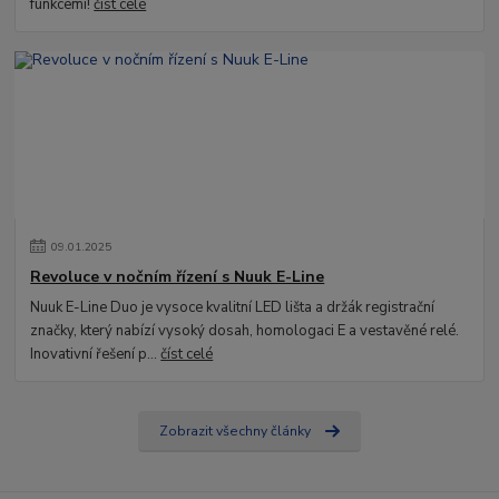
funkcemi!
číst celé
09
.
01
.
2025
Revoluce v nočním řízení s Nuuk E-Line
Nuuk E-Line Duo je vysoce kvalitní LED lišta a držák registrační
značky, který nabízí vysoký dosah, homologaci E a vestavěné relé.
Inovativní řešení p...
číst celé
Zobrazit všechny články