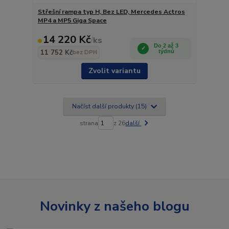
Střešní rampa typ H, Bez LED, Mercedes Actros
MP4 a MP5 Giga Space
14 220 Kč
/
ks
Do 2 až 3
11 752 Kč
týdnů
bez DPH
Zvolit variantu
Načíst další produkty (15)
strana
z 26
další
Novinky z našeho blogu