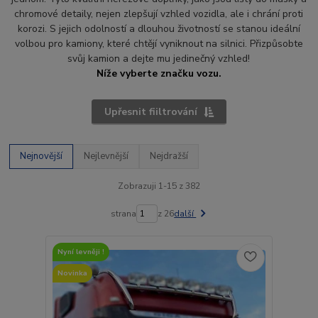
chromové detaily, nejen zlepšují vzhled vozidla, ale i chrání proti
korozi. S jejich odolností a dlouhou životností se stanou ideální
volbou pro kamiony, které chtějí vyniknout na silnici. Přizpůsobte
svůj kamion a dejte mu jedinečný vzhled!
Níže vyberte značku vozu.
Upřesnit fiiltrování
Nejnovější
Nejlevnější
Nejdražší
Zobrazuji 1-15 z 382
strana
z 26
další
Nyní levněji !
Novinka