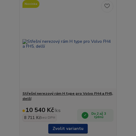
Novinka
Střešní nerezový rám H type pro Volvo FH4 a FH5,
delší
10 540 Kč
/
ks
Do 2 až 3
8 711 Kč
týdnů
bez DPH
Zvolit variantu