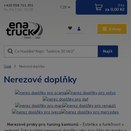
0
ks
+420 558 711 251
CZK
za
0,00 Kč
Po- Pá 7:00- 15:00
Eshop
Najít
Úvod
Nerezové doplňky
Nerezové doplňky
Nerezové prvky pro tuning kamionů
– Estetika a funkčnost v
jednom! Tyto kvalitní nerezové doplňky, jako jsou lišty do masky a