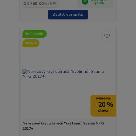
14 769 Kč
týdnů.
bez DPH
Zvolit variantu
Nyní levněji !
Novinka
7 590 Kč
- 20 %
Nerezový kryt stěračů "květináč" Scania NTG
2017+