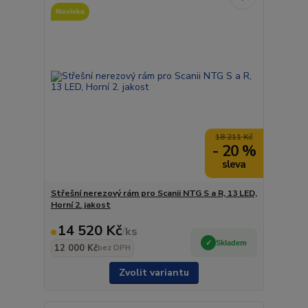
Novinka
18 211 Kč
- 20 %
Střešní nerezový rám pro Scanii NTG S a R, 13 LED,
Horní 2. jakost
14 520 Kč
/
ks
Skladem
12 000 Kč
bez DPH
Zvolit variantu