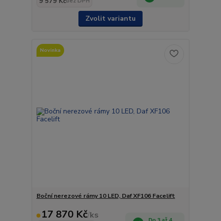
9 579 Kč
bez DPH
Zvolit variantu
Novinka
Boční nerezové rámy 10 LED, Daf XF106 Facelift
17 870 Kč
/
ks
Do 3 až 4