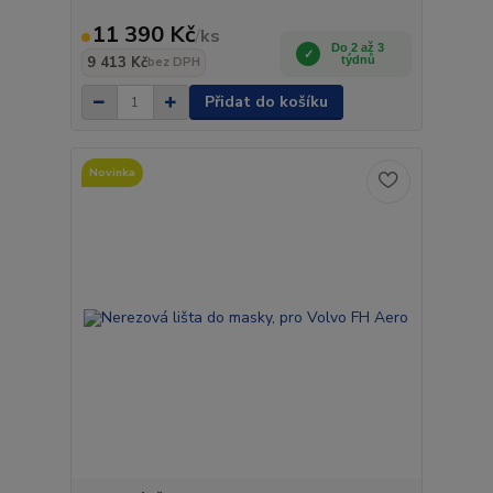
11 390 Kč
/
ks
Do 2 až 3
9 413 Kč
týdnů
bez DPH
Přidat do košíku
Novinka