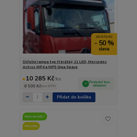
20 570 Kč
- 50 %
Střešní rampa typ H krátký, 11 LED, Mercedes
Actros MP4 a MP5 Giga Space
10 285 Kč
/
ks
Poslední kus
8 500 Kč
skladem
bez DPH
Přidat do košíku
Nyní levněji !
Novinka