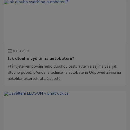
03
.
04
.
2025
Jak dlouho vydrží na autobaterii?
Plánujete kempování nebo dlouhou cestu autem a zajímá vás, jak
dlouho poběží přenosná lednice na autobaterii? Odpověď závisí na
několika faktorech, al...
číst celé