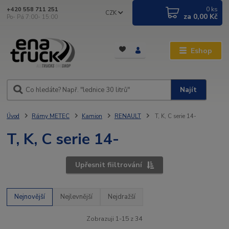
0
ks
+420 558 711 251
CZK
za
0,00 Kč
Po- Pá 7:00- 15:00
Eshop
Najít
Úvod
Rámy METEC
Kamion
RENAULT
T, K, C serie 14-
T, K, C serie 14-
Upřesnit fiiltrování
Nejnovější
Nejlevnější
Nejdražší
Zobrazuji 1-15 z 34