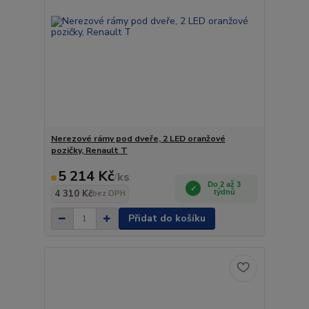
Nerezové rámy pod dveře, 2 LED oranžové
pozičky, Renault T
5 214 Kč
/
ks
Do 2 až 3
4 310 Kč
týdnů
bez DPH
Přidat do košíku