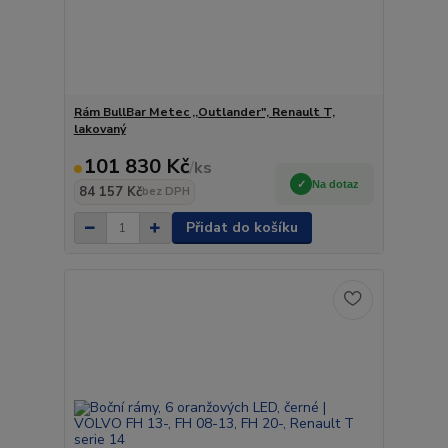
Rám BullBar Metec ,,Outlander", Renault T,
lakovaný
101 830 Kč
/
ks
Na dotaz
84 157 Kč
bez DPH
Přidat do košíku