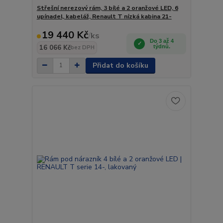
Střešní nerezový rám, 3 bílé a 2 oranžové LED, 6
upínadel, kabeláž, Renault T nízká kabina 21-
19 440 Kč
/
ks
Do 3 až 4
16 066 Kč
týdnů.
bez DPH
Přidat do košíku