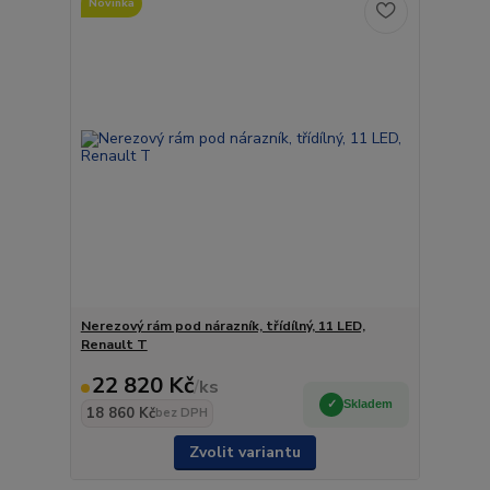
Novinka
Nerezový rám pod nárazník, třídílný, 11 LED,
Renault T
22 820 Kč
/
ks
Skladem
18 860 Kč
bez DPH
Zvolit variantu