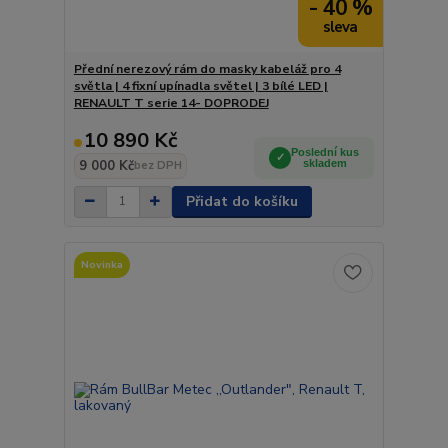
- 40 %
Přední nerezový rám do masky kabeláž pro 4
světla | 4 fixní upínadla světel | 3 bílé LED |
RENAULT T serie 14- DOPRODEJ
10 890 Kč
Poslední kus
9 000 Kč
skladem
bez DPH
Přidat do košíku
Novinka