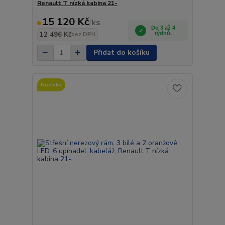
Renault T nízká kabina 21-
15 120 Kč
/
ks
Do 3 až 4
12 496 Kč
týdnů.
bez DPH
Přidat do košíku
Novinka