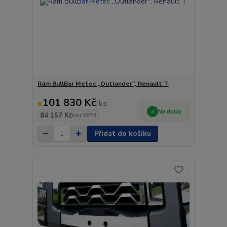
Rám BullBar Metec ,,Outlander", Renault T
101 830 Kč
/
ks
Na dotaz
84 157 Kč
bez DPH
Přidat do košíku