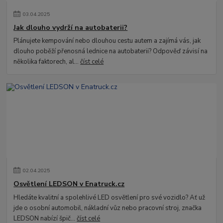
03
.
04
.
2025
Jak dlouho vydrží na autobaterii?
Plánujete kempování nebo dlouhou cestu autem a zajímá vás, jak
dlouho poběží přenosná lednice na autobaterii? Odpověď závisí na
několika faktorech, al...
číst celé
02
.
04
.
2025
Osvětlení LEDSON v Enatruck.cz
Hledáte kvalitní a spolehlivé LED osvětlení pro své vozidlo? Ať už
jde o osobní automobil, nákladní vůz nebo pracovní stroj, značka
LEDSON nabízí špič...
číst celé