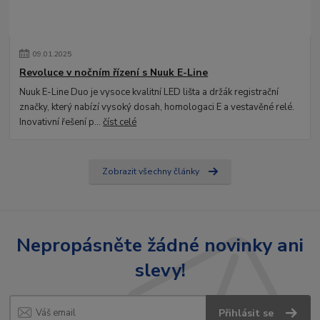
09
.
01
.
2025
Revoluce v nočním řízení s Nuuk E-Line
Nuuk E-Line Duo je vysoce kvalitní LED lišta a držák registrační
značky, který nabízí vysoký dosah, homologaci E a vestavěné relé.
Inovativní řešení p...
číst celé
Zobrazit všechny články
Nepropásněte žádné novinky ani
slevy!
Přihlásit se