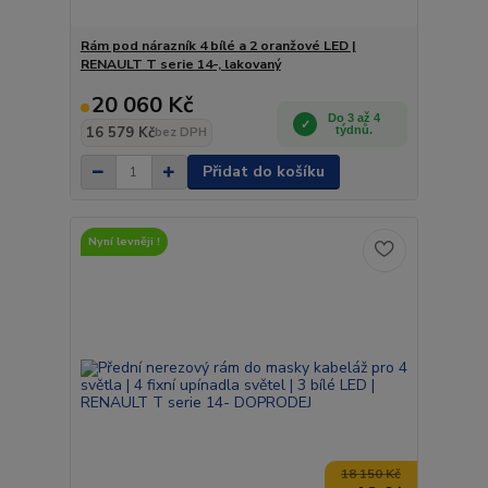
Rám pod nárazník 4 bílé a 2 oranžové LED |
RENAULT T serie 14-, lakovaný
20 060 Kč
Do 3 až 4
16 579 Kč
týdnů.
bez DPH
Přidat do košíku
Nyní levněji !
18 150 Kč