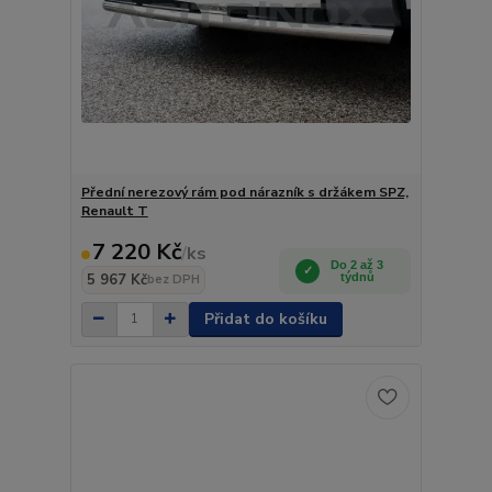
Přední nerezový rám pod nárazník s držákem SPZ,
Renault T
7 220 Kč
/
ks
Do 2 až 3
5 967 Kč
týdnů
bez DPH
Přidat do košíku