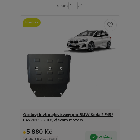
strana
z 1
Novinka
Ocelový kryt olejové vany pro BMW Seria 2 F45 /
F46 2013 - 2018, všechny motory
5 880 Kč
1-2 týdny
4 860 Kč
bez DPH