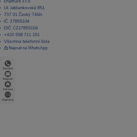
Enatruck s.r.o.
Ul. Jablunkovská 851
737 01 Český Těšín
IČ: 27855104
DIČ: CZ27855104
+420 558 711 251
Všechna telefonní čísla
📩 Napsat na WhatsApp
Zavolat
Napsat
Adresa
Doprava