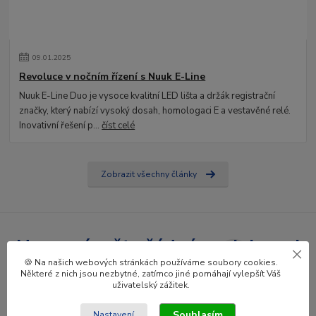
09
.
01
.
2025
Revoluce v nočním řízení s Nuuk E-Line
Nuuk E-Line Duo je vysoce kvalitní LED lišta a držák registrační
značky, který nabízí vysoký dosah, homologaci E a vestavěné relé.
Inovativní řešení p...
číst celé
Zobrazit všechny články
Nepropásněte žádné novinky ani
🍪 Na našich webových stránkách používáme soubory cookies.
slevy!
Některé z nich jsou nezbytné, zatímco jiné pomáhají vylepšít Váš
uživatelský zážitek.
Přihlásit se
Souhlasím
Nastavení