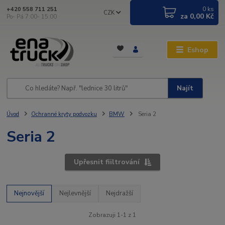
0
ks
+420 558 711 251
CZK
za
0,00 Kč
Po- Pá 7:00- 15:00
Eshop
Najít
Úvod
Ochranné kryty podvozku
BMW
Seria 2
Seria 2
Upřesnit fiiltrování
Nejnovější
Nejlevnější
Nejdražší
Zobrazuji 1-1 z 1