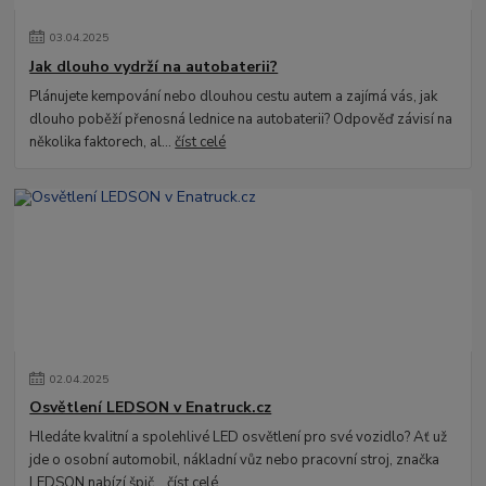
03
.
04
.
2025
Jak dlouho vydrží na autobaterii?
Plánujete kempování nebo dlouhou cestu autem a zajímá vás, jak
dlouho poběží přenosná lednice na autobaterii? Odpověď závisí na
několika faktorech, al...
číst celé
02
.
04
.
2025
Osvětlení LEDSON v Enatruck.cz
Hledáte kvalitní a spolehlivé LED osvětlení pro své vozidlo? Ať už
jde o osobní automobil, nákladní vůz nebo pracovní stroj, značka
LEDSON nabízí špič...
číst celé