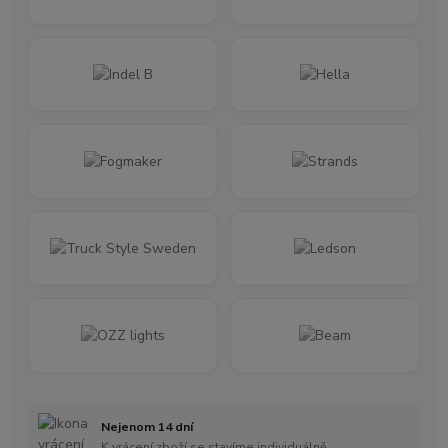
Nejenom 14 dní
K vrácení zboží se stavíme individuálně