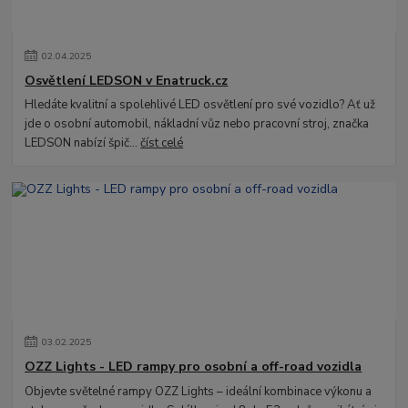
02
.
04
.
2025
Osvětlení LEDSON v Enatruck.cz
Hledáte kvalitní a spolehlivé LED osvětlení pro své vozidlo? Ať už
jde o osobní automobil, nákladní vůz nebo pracovní stroj, značka
LEDSON nabízí špič...
číst celé
03
.
02
.
2025
OZZ Lights - LED rampy pro osobní a off-road vozidla
Objevte světelné rampy OZZ Lights – ideální kombinace výkonu a