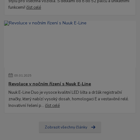
stylu pro všechna vozidla. S délkami od 8 do 52 palců a unikátními
funkcemi!
číst celé
09
.
01
.
2025
Revoluce v nočním řízení s Nuuk E-Line
Nuuk E-Line Duo je vysoce kvalitní LED lišta a držák registrační
značky, který nabízí vysoký dosah, homologaci E a vestavěné relé.
Inovativní řešení p...
číst celé
Zobrazit všechny články