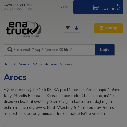
0
ks
+420 558 711 251
CZK
za
0,00 Kč
Po- Pá 7:00- 15:00
Eshop
Najít
Úvod
Rámy KELSA
Mercedes
Arocs
Arocs
Výběr prémiových rámů KELSA pro Mercedes Arocs najdeš přímo
tady. Ať volíš Bigspace, Streamspace nebo Classic cab, máš k
dispozici kvalitní systémy, které tvojmu kamionu dodají nejen
ochranu, ale i stylový vzhled. Všechny řešení jsou navržena s
respektem k aerodynamice a funkcionalitě tvého vozidla.