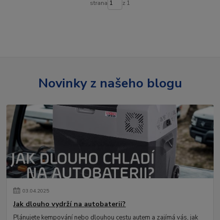
strana
z 1
Novinky z našeho blogu
03
.
04
.
2025
Jak dlouho vydrží na autobaterii?
Plánujete kempování nebo dlouhou cestu autem a zajímá vás, jak