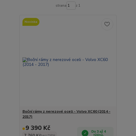
strana
z 1
Novinka
Boční rámy z nerezové oceli - Volvo XC60 (2014 -
2017)
9 390 Kč
Do 3 až 4
7 760 Kč
týdnů.
bez DPH