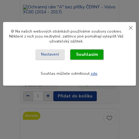
🍪 Na našich webových stránkách používáme soubory cookies.
Některé z nich jsou nezbytné, zatímco jiné pomáhají vylepšít Váš
uživatelský zážitek.
Souhlasím
Nastavení
Ochranný rám "A" bez příčky ČERNÝ - Volvo XC60
(2014 - 2017)
Souhlas můžete odmítnout
zde
.
9 990 Kč
Do 3 až 4
8 256 Kč
týdnů.
bez DPH
Přidat do košíku
Novinka