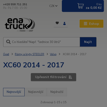
0
ks
+420 558 711 251
CZK
za
0,00 Kč
Po- Pá 7:00- 15:00
Eshop
Najít
Úvod
Rámy a kryty STEELER
Volvo
XC60 2014 - 2017
XC60 2014 - 2017
Upřesnit fiiltrování
Nejnovější
Nejlevnější
Nejdražší
Zobrazuji 1-15 z 15