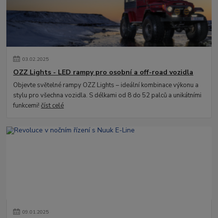
03
.
02
.
2025
OZZ Lights - LED rampy pro osobní a off-road vozidla
Objevte světelné rampy OZZ Lights – ideální kombinace výkonu a
stylu pro všechna vozidla. S délkami od 8 do 52 palců a unikátními
funkcemi!
číst celé
09
.
01
.
2025