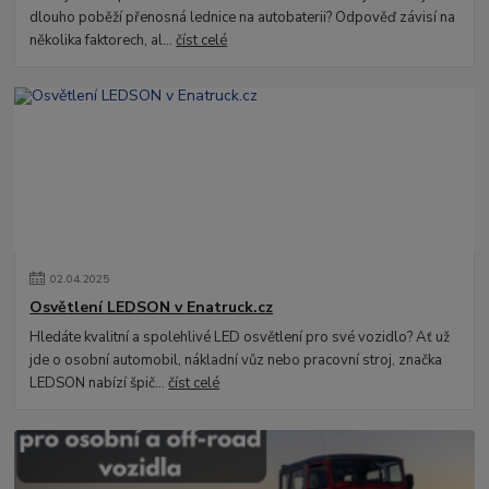
dlouho poběží přenosná lednice na autobaterii? Odpověď závisí na
několika faktorech, al...
číst celé
02
.
04
.
2025
Osvětlení LEDSON v Enatruck.cz
Hledáte kvalitní a spolehlivé LED osvětlení pro své vozidlo? Ať už
jde o osobní automobil, nákladní vůz nebo pracovní stroj, značka
LEDSON nabízí špič...
číst celé