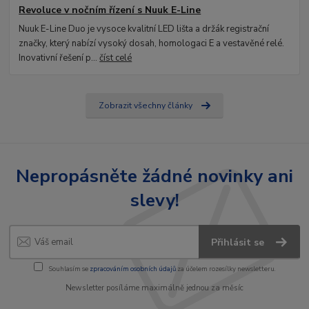
Revoluce v nočním řízení s Nuuk E-Line
Nuuk E-Line Duo je vysoce kvalitní LED lišta a držák registrační
značky, který nabízí vysoký dosah, homologaci E a vestavěné relé.
Inovativní řešení p...
číst celé
Zobrazit všechny články
Nepropásněte žádné novinky ani
slevy!
Přihlásit se
Souhlasím se
zpracováním osobních údajů
za účelem rozesílky newsletteru.
Newsletter posíláme maximálně jednou za měsíc