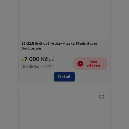
12-22.5 Sněhové řetězy Alaska Studs Super
Double, pár
7 000 Kč
/
pár
Není
skladem
5 785 Kč
bez DPH
Detail