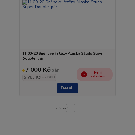
11.00-20 Sněhové řetězy Alaska Studs Super
Double, pár
7 000 Kč
/
pár
Není
skladem
5 785 Kč
bez DPH
Detail
strana
z 1