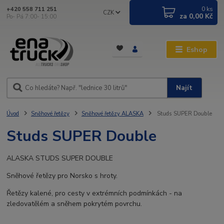
0
ks
+420 558 711 251
CZK
za
0,00 Kč
Po- Pá 7:00- 15:00
Eshop
Najít
Úvod
Sněhové řetězy
Sněhové řetězy ALASKA
Studs SUPER Double
Studs SUPER Double
ALASKA STUDS SUPER DOUBLE
Sněhové řetězy pro Norsko s hroty.
Řetězy kalené, pro cesty v extrémních podmínkách - na
zledovatělém a sněhem pokrytém povrchu.