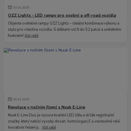
03
.
02
.
2025
OZZ Lights - LED rampy pro osobní a off-road vozidla
Objevte světelné rampy OZZ Lights – ideální kombinace výkonu a
stylu pro všechna vozidla. S délkami od 8 do 52 palců a unikátními
funkcemi!
číst celé
09
.
01
.
2025
Revoluce v nočním řízení s Nuuk E-Line
Nuuk E-Line Duo je vysoce kvalitní LED lišta a držák registrační
značky, který nabízí vysoký dosah, homologaci E a vestavěné relé.
Inovativní řešení p...
číst celé