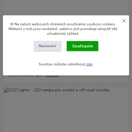
🍪 Na našich webových stránkách používáme soubory cookies.
Některé z nich jsou nezbytné, zatímco jiné pomáhají vylepšít Váš
uživatelský zážitek.
Souhlasím
Nastavení
02
.
04
.
2025
Osvětlení LEDSON v Enatruck.cz
Hledáte kvalitní a spolehlivé LED osvětlení pro své vozidlo? Ať už
Souhlas můžete odmítnout
zde
.
jde o osobní automobil, nákladní vůz nebo pracovní stroj, značka
LEDSON nabízí špič...
číst celé