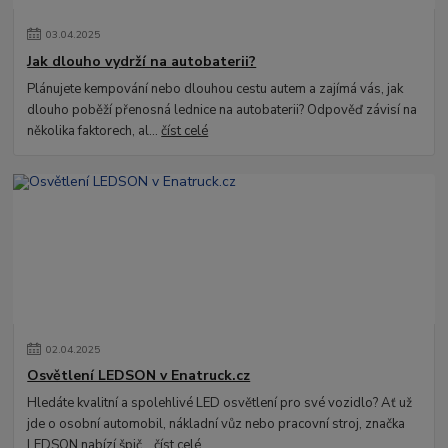
03
.
04
.
2025
Jak dlouho vydrží na autobaterii?
Plánujete kempování nebo dlouhou cestu autem a zajímá vás, jak
dlouho poběží přenosná lednice na autobaterii? Odpověď závisí na
několika faktorech, al...
číst celé
02
.
04
.
2025
Osvětlení LEDSON v Enatruck.cz
Hledáte kvalitní a spolehlivé LED osvětlení pro své vozidlo? Ať už
jde o osobní automobil, nákladní vůz nebo pracovní stroj, značka
LEDSON nabízí špič...
číst celé