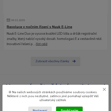
09
.
01
.
2025
Revoluce v nočním řízení s Nuuk E-Line
Nuuk E-Line Duo je vysoce kvalitní LED lišta a držák registrační
značky, který nabízí vysoký dosah, homologaci E a vestavěné relé.
Inovativní řešení p...
číst celé
Zobrazit všechny články
Nepropásněte žádné novinky ani
🍪 Na našich webových stránkách používáme soubory cookies.
slevy!
Některé z nich jsou nezbytné, zatímco jiné pomáhají vylepšít Váš
uživatelský zážitek.
Přihlásit se
Souhlasím
Nastavení