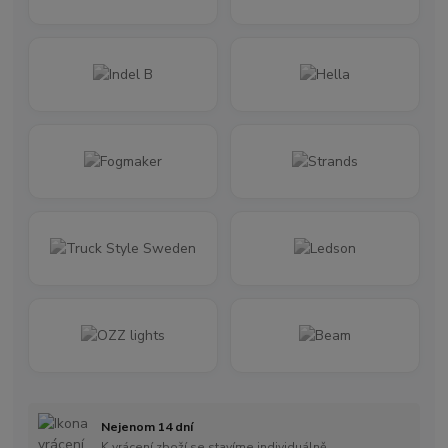
Nejenom 14 dní
K vrácení zboží se stavíme individuálně