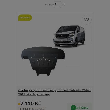
strana
z 1
Novinka
Ocelový kryt olejové vany pro Fiat Talento 2016 -
2021, všechny motory
7 110 Kč
1-2 týdny
5 876 Kč
bez DPH