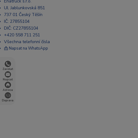
Enatruck s.r.o.
Ul. Jablunkovská 851
737 01 Český Těšín
IČ: 27855104
DIČ: CZ27855104
+420 558 711 251
Všechna telefonní čísla
📩 Napsat na WhatsApp
Zavolat
Napsat
Adresa
Doprava