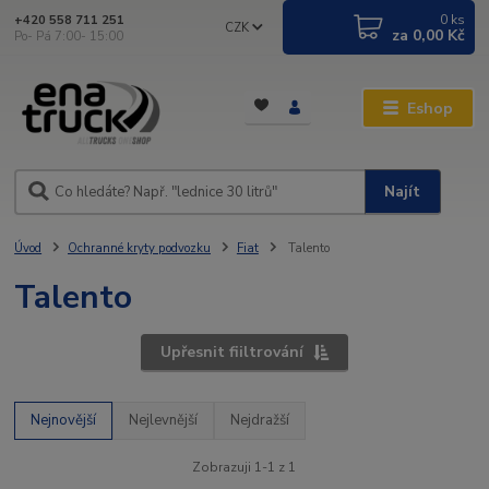
0
ks
+420 558 711 251
CZK
za
0,00 Kč
Po- Pá 7:00- 15:00
Eshop
Najít
Úvod
Ochranné kryty podvozku
Fiat
Talento
Talento
Upřesnit fiiltrování
Nejnovější
Nejlevnější
Nejdražší
Zobrazuji 1-1 z 1