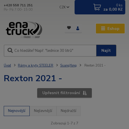
0
ks
+420 558 711 251
CZK
za
0,00 Kč
Po- Pá 7:00- 15:00
Eshop
Najít
Úvod
Rámy a kryty STEELER
SsangYong
Rexton 2021 -
Rexton 2021 -
Upřesnit fiiltrování
Nejnovější
Nejlevnější
Nejdražší
Zobrazuji 1-7 z 7