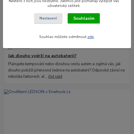
Některé z nich jsou nezbytné, zatímco jiné pomáhají vylepšít Váš
uživatelský zážitek.
Souhlasím
Nastavení
Souhlas můžete odmítnout
zde
.
03
.
04
.
2025
Jak dlouho vydrží na autobaterii?
Plánujete kempování nebo dlouhou cestu autem a zajímá vás, jak
dlouho poběží přenosná lednice na autobaterii? Odpověď závisí na
několika faktorech, al...
číst celé