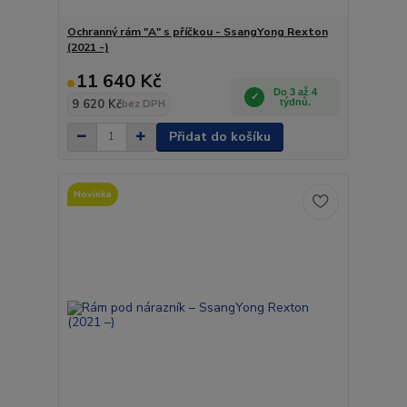
Ochranný rám "A" s příčkou - SsangYong Rexton
(2021 -)
11 640 Kč
Do 3 až 4
9 620 Kč
týdnů.
bez DPH
Přidat do košíku
Novinka