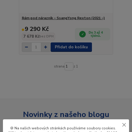
Rám pod nárazník – SsangYong Rexton (2021 –)
9 290 Kč
Do 3 až 4
7 678 Kč
týdnů.
bez DPH
Přidat do košíku
strana
z 1
Novinky z našeho blogu
🍪 Na našich webových stránkách používáme soubory cookies.