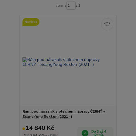
strana
z 1
Novinka
Rám pod nárazník s plechem nápravy ČERNÝ -
SsangYong Rexton (2021 -)
14 840 Kč
Do 3 až 4
12 264 Kč
týdnů.
bez DPH