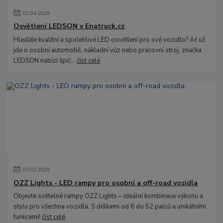
02
.
04
.
2025
Osvětlení LEDSON v Enatruck.cz
Hledáte kvalitní a spolehlivé LED osvětlení pro své vozidlo? Ať už
jde o osobní automobil, nákladní vůz nebo pracovní stroj, značka
LEDSON nabízí špič...
číst celé
03
.
02
.
2025
OZZ Lights - LED rampy pro osobní a off-road vozidla
Objevte světelné rampy OZZ Lights – ideální kombinace výkonu a
stylu pro všechna vozidla. S délkami od 8 do 52 palců a unikátními
funkcemi!
číst celé