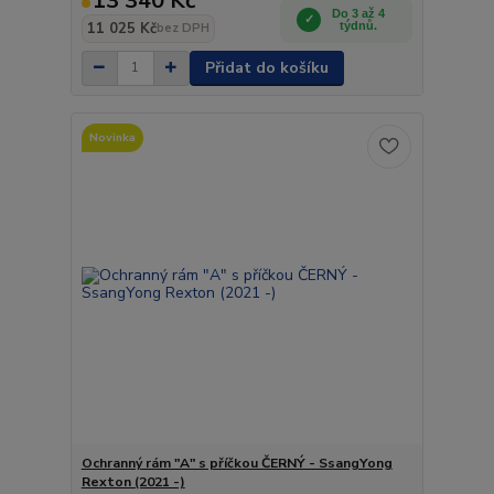
13 340 Kč
Do 3 až 4
11 025 Kč
týdnů.
bez DPH
Přidat do košíku
Novinka
Ochranný rám "A" s příčkou ČERNÝ - SsangYong
Rexton (2021 -)