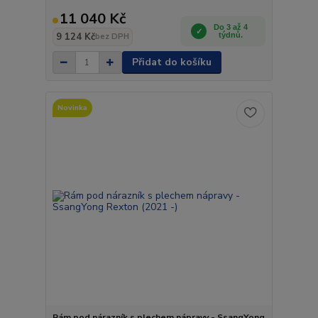
11 040 Kč
Do 3 až 4
9 124 Kč
týdnů.
bez DPH
Přidat do košíku
Novinka
Rám pod nárazník s plechem nápravy - SsangYong