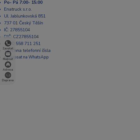
Po- Pá 7:00- 15:00
Enatruck s.r.o.
Ul. Jablunkovská 851
737 01 Český Těšín
IČ: 27855104
DIČ: CZ27855104
+420 558 711 251
Zavolat
Všechna telefonní čísla
📩 Napsat na WhatsApp
Napsat
Adresa
Doprava