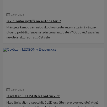
03
.
04
.
2025
Jak dlouho vydrží na autobaterii?
Plánujete kempování nebo dlouhou cestu autem a zajímá vás, jak
dlouho poběží přenosná lednice na autobaterii? Odpověď závisí na
několika faktorech, al...
číst celé
02
.
04
.
2025
Osvětlení LEDSON v Enatruck.cz
Hledáte kvalitní a spolehlivé LED osvětlení pro své vozidlo? Ať už