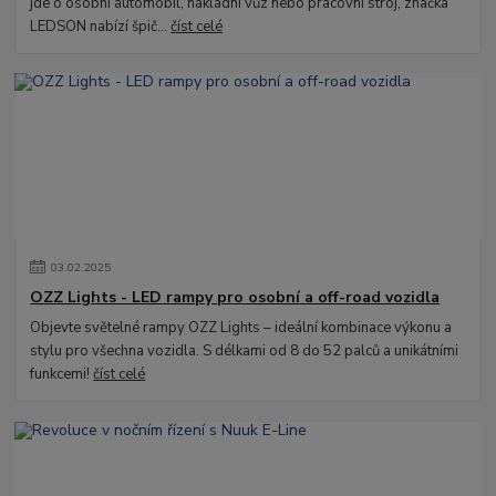
jde o osobní automobil, nákladní vůz nebo pracovní stroj, značka
LEDSON nabízí špič...
číst celé
03
.
02
.
2025
OZZ Lights - LED rampy pro osobní a off-road vozidla
Objevte světelné rampy OZZ Lights – ideální kombinace výkonu a
stylu pro všechna vozidla. S délkami od 8 do 52 palců a unikátními
funkcemi!
číst celé