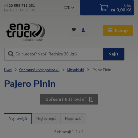
0
ks
+420 558 711 251
CZK
za
0,00 Kč
Po- Pá 7:00- 15:00
Eshop
Najít
Úvod
Ochranné kryty podvozku
Mitsubishi
Pajero Pinin
Pajero Pinin
Upřesnit fiiltrování
Nejnovější
Nejlevnější
Nejdražší
Zobrazuji 1-2 z 2