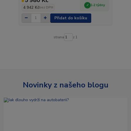
5 980 Kč
1-2 týdny
4 942 Kč
bez DPH
Přidat do košíku
strana
z 1
Novinky z našeho blogu