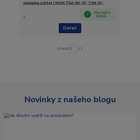
upínadla světel | MAN TGA 00- 07, TGX 07-
Více než 5
týdnů.
Detail
strana
z 1
Novinky z našeho blogu