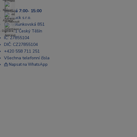
Po- Pá 7:00- 15:00
Napsat
Enatruck s.r.o.
Adresa
Ul. Jablunkovská 851
737 01 Český Těšín
Doprava
IČ: 27855104
DIČ: CZ27855104
+420 558 711 251
Všechna telefonní čísla
📩 Napsat na WhatsApp