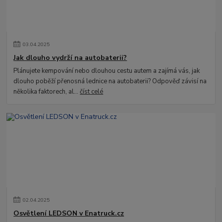
03
.
04
.
2025
Jak dlouho vydrží na autobaterii?
Plánujete kempování nebo dlouhou cestu autem a zajímá vás, jak
dlouho poběží přenosná lednice na autobaterii? Odpověď závisí na
několika faktorech, al...
číst celé
02
.
04
.
2025
Osvětlení LEDSON v Enatruck.cz