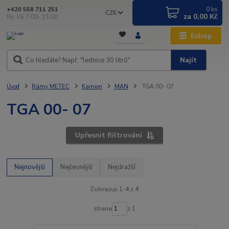
0
ks
+420 558 711 251
CZK
za
0,00 Kč
Po- Pá 7:00- 15:00
Eshop
Najít
Úvod
Rámy METEC
Kamion
MAN
TGA 00- 07
TGA 00- 07
Upřesnit fiiltrování
Nejnovější
Nejlevnější
Nejdražší
Zobrazuji 1-4 z 4
strana
z 1