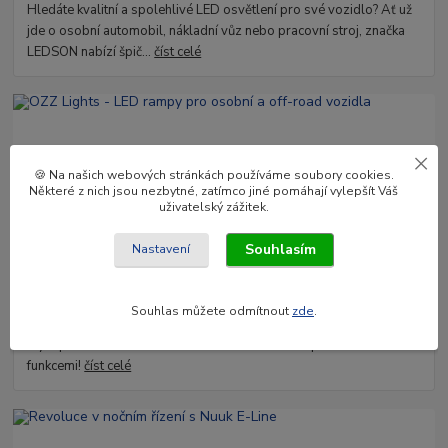
Hledáte kvalitní a spolehlivé LED osvětlení pro své vozidlo? Ať už
jde o osobní automobil, nákladní vůz nebo pracovní stroj, značka
LEDSON nabízí špič...
číst celé
🍪 Na našich webových stránkách používáme soubory cookies.
Některé z nich jsou nezbytné, zatímco jiné pomáhají vylepšít Váš
uživatelský zážitek.
Souhlasím
Nastavení
03
.
02
.
2025
OZZ Lights - LED rampy pro osobní a off-road vozidla
Souhlas můžete odmítnout
zde
.
Objevte světelné rampy OZZ Lights – ideální kombinace výkonu a
stylu pro všechna vozidla. S délkami od 8 do 52 palců a unikátními
funkcemi!
číst celé