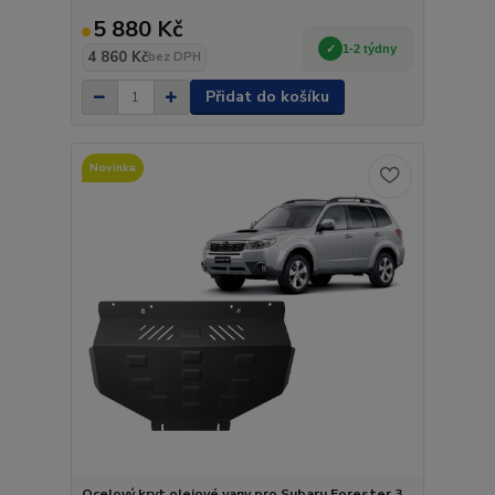
5 880 Kč
1-2 týdny
4 860 Kč
bez DPH
Přidat do košíku
Novinka
Ocelový kryt olejové vany pro Subaru Forester 3