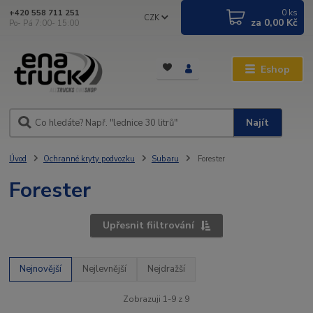
0
ks
+420 558 711 251
CZK
za
0,00 Kč
Po- Pá 7:00- 15:00
Eshop
Najít
Úvod
Ochranné kryty podvozku
Subaru
Forester
Forester
Upřesnit fiiltrování
Nejnovější
Nejlevnější
Nejdražší
Zobrazuji 1-9 z 9