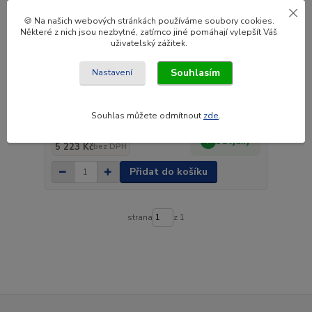
🍪 Na našich webových stránkách používáme soubory cookies.
Některé z nich jsou nezbytné, zatímco jiné pomáhají vylepšít Váš
uživatelský zážitek.
Souhlasím
Nastavení
Ocelový kryt olejové vany pro Subaru Forester 5
2018 - 2024, všechny motory
Souhlas můžete odmítnout
zde
.
6 320 Kč
1-2 týdny
5 223 Kč
bez DPH
Přidat do košíku
strana
z 1