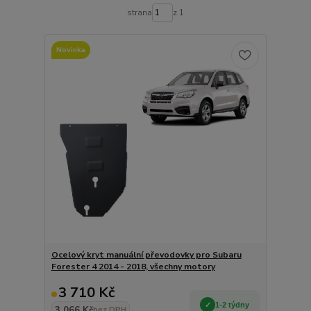
strana
z 1
Novinka
Ocelový kryt manuální převodovky pro Subaru
Forester 4 2014 - 2018, všechny motory
3 710 Kč
1-2 týdny
3 066 Kč
bez DPH