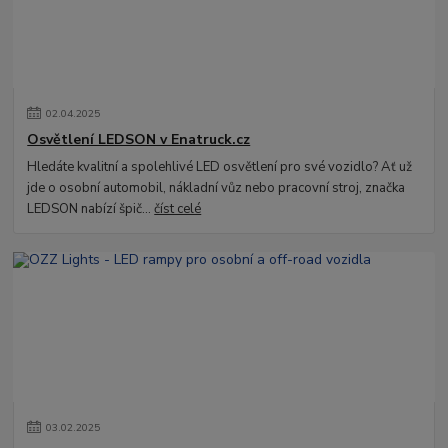
02
.
04
.
2025
Osvětlení LEDSON v Enatruck.cz
Hledáte kvalitní a spolehlivé LED osvětlení pro své vozidlo? Ať už
jde o osobní automobil, nákladní vůz nebo pracovní stroj, značka
LEDSON nabízí špič...
číst celé
03
.
02
.
2025