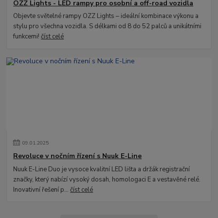
OZZ Lights - LED rampy pro osobní a off-road vozidla
Objevte světelné rampy OZZ Lights – ideální kombinace výkonu a
stylu pro všechna vozidla. S délkami od 8 do 52 palců a unikátními
funkcemi!
číst celé
09
.
01
.
2025
Revoluce v nočním řízení s Nuuk E-Line
Nuuk E-Line Duo je vysoce kvalitní LED lišta a držák registrační
značky, který nabízí vysoký dosah, homologaci E a vestavěné relé.
Inovativní řešení p...
číst celé