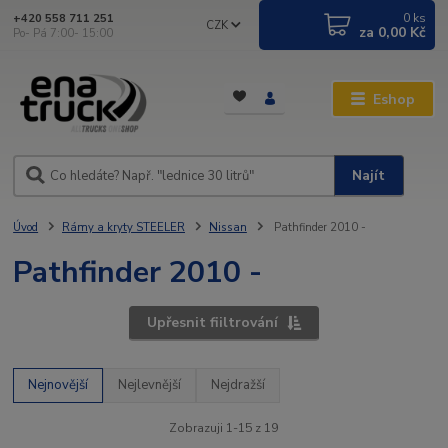
0
ks
+420 558 711 251
CZK
za
0,00 Kč
Po- Pá 7:00- 15:00
Eshop
Najít
Úvod
Rámy a kryty STEELER
Nissan
Pathfinder 2010 -
Pathfinder 2010 -
Upřesnit fiiltrování
Nejnovější
Nejlevnější
Nejdražší
Zobrazuji 1-15 z 19