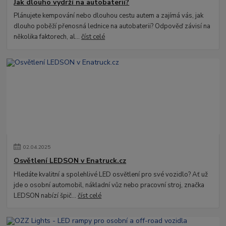
Jak dlouho vydrží na autobaterii?
Plánujete kempování nebo dlouhou cestu autem a zajímá vás, jak
dlouho poběží přenosná lednice na autobaterii? Odpověď závisí na
několika faktorech, al...
číst celé
02
.
04
.
2025
Osvětlení LEDSON v Enatruck.cz
Hledáte kvalitní a spolehlivé LED osvětlení pro své vozidlo? Ať už
jde o osobní automobil, nákladní vůz nebo pracovní stroj, značka
LEDSON nabízí špič...
číst celé