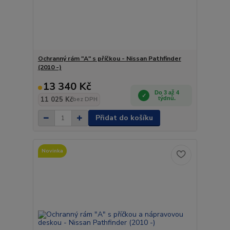
Ochranný rám "A" s příčkou - Nissan Pathfinder
(2010 -)
13 340 Kč
Do 3 až 4
11 025 Kč
týdnů.
bez DPH
Přidat do košíku
Novinka