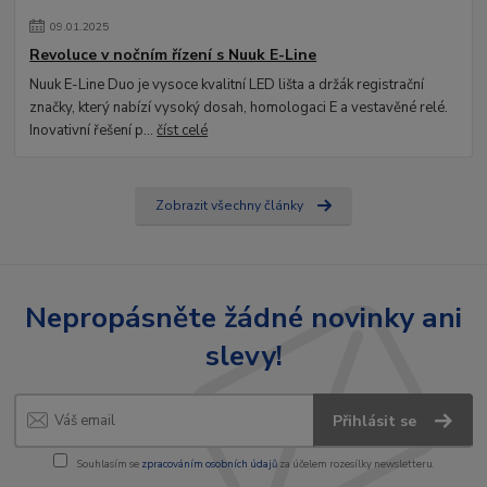
09
.
01
.
2025
Revoluce v nočním řízení s Nuuk E-Line
Nuuk E-Line Duo je vysoce kvalitní LED lišta a držák registrační
značky, který nabízí vysoký dosah, homologaci E a vestavěné relé.
Inovativní řešení p...
číst celé
Zobrazit všechny články
Nepropásněte žádné novinky ani
slevy!
Přihlásit se
Souhlasím se
zpracováním osobních údajů
za účelem rozesílky newsletteru.