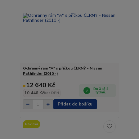
Ochranný rám "A" s příčkou ČERNÝ - Nissan
Pathfinder (2010 -)
12 640 Kč
Do 3 až 4
10 446 Kč
týdnů.
bez DPH
Přidat do košíku
Novinka