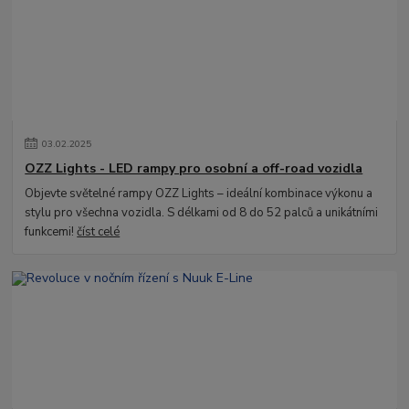
03
.
02
.
2025
OZZ Lights - LED rampy pro osobní a off-road vozidla
Objevte světelné rampy OZZ Lights – ideální kombinace výkonu a
stylu pro všechna vozidla. S délkami od 8 do 52 palců a unikátními
funkcemi!
číst celé