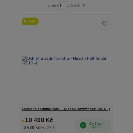
strana
z 2
další
Novinka
Ochrana zadního rohu - Nissan Pathfinder (2010 -)
10 490 Kč
Do 3 až 4
8 669 Kč
týdnů.
bez DPH