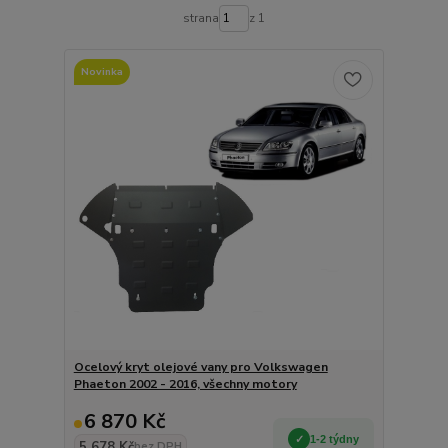
strana
z 1
Novinka
Ocelový kryt olejové vany pro Volkswagen
Phaeton 2002 - 2016, všechny motory
6 870 Kč
1-2 týdny
5 678 Kč
bez DPH