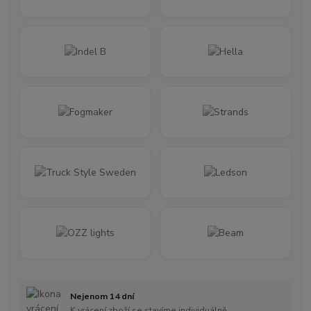
Nejenom 14 dní
K vrácení zboží se stavíme individuálně