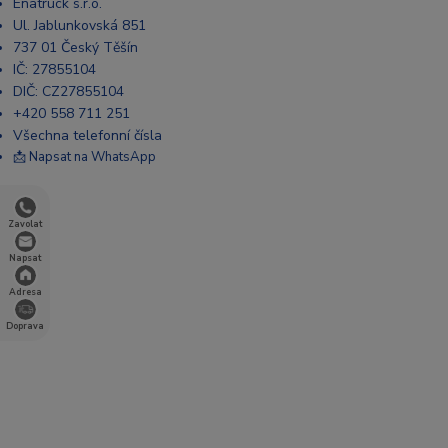
Enatruck s.r.o.
Ul. Jablunkovská 851
737 01 Český Těšín
IČ: 27855104
DIČ: CZ27855104
+420 558 711 251
Všechna telefonní čísla
📩 Napsat na WhatsApp
Zavolat
Napsat
Adresa
Doprava