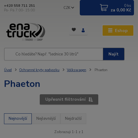
0
ks
+420 558 711 251
CZK
za
0,00 Kč
Po- Pá 7:00- 15:00
Eshop
Najít
Úvod
Ochranné kryty podvozku
Volkswagen
Phaeton
Phaeton
Upřesnit fiiltrování
Nejnovější
Nejlevnější
Nejdražší
Zobrazuji 1-1 z 1