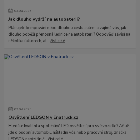
03
.
04
.
2025
Jak dlouho vydrží na autobaterii?
Plánujete kempování nebo dlouhou cestu autem a zajímá vás, jak
dlouho poběží přenosná lednice na autobaterii? Odpověď závisí na
několika faktorech, al...
číst celé
02
.
04
.
2025
Osvětlení LEDSON v Enatruck.cz
Hledáte kvalitní a spolehlivé LED osvětlení pro své vozidlo? Ať už
jde o osobní automobil, nákladní vůz nebo pracovní stroj, značka
LEDSON nabízí špič...
číst celé