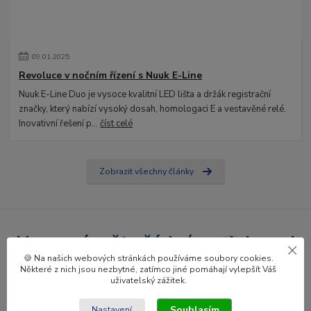
09
.
01
.
2025
Revoluce v nočním řízení s Nuuk E-Line
Nuuk E-Line Duo je vysoce kvalitní LED lišta a držák registrační
značky, který nabízí vysoký dosah, homologaci E a vestavěné relé.
Inovativní řešení p...
číst celé
Zobrazit všechny články
Nepropásněte žádné novinky ani
🍪 Na našich webových stránkách používáme soubory cookies.
slevy!
Některé z nich jsou nezbytné, zatímco jiné pomáhají vylepšít Váš
uživatelský zážitek.
Přihlásit se
Souhlasím
Nastavení