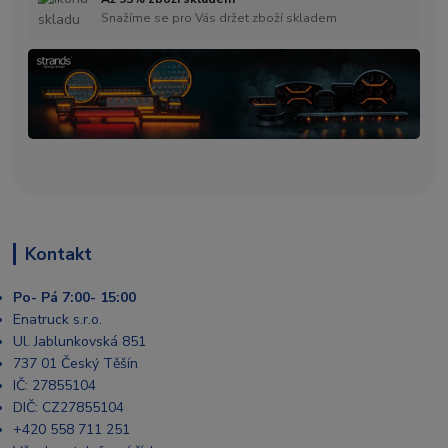
Snažíme se pro Vás držet zboží skladem
Kontakt
Po- Pá 7:00- 15:00
Enatruck s.r.o.
Ul. Jablunkovská 851
737 01 Český Těšín
IČ: 27855104
DIČ: CZ27855104
+420 558 711 251