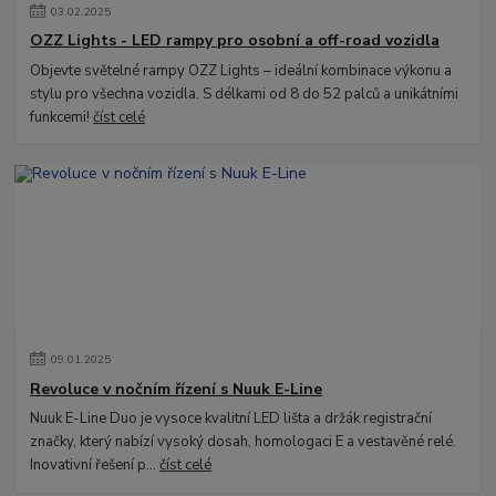
03
.
02
.
2025
OZZ Lights - LED rampy pro osobní a off-road vozidla
Objevte světelné rampy OZZ Lights – ideální kombinace výkonu a
stylu pro všechna vozidla. S délkami od 8 do 52 palců a unikátními
funkcemi!
číst celé
09
.
01
.
2025
Revoluce v nočním řízení s Nuuk E-Line
Nuuk E-Line Duo je vysoce kvalitní LED lišta a držák registrační
značky, který nabízí vysoký dosah, homologaci E a vestavěné relé.
Inovativní řešení p...
číst celé