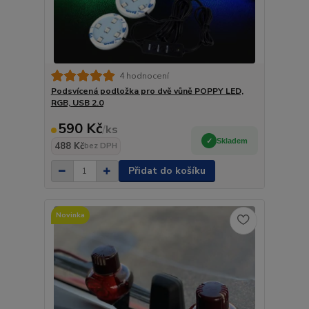
4 hodnocení
Podsvícená podložka pro dvě vůně POPPY LED,
RGB, USB 2.0
590 Kč
/
ks
Skladem
488 Kč
bez DPH
Přidat do košíku
Novinka