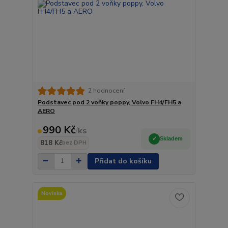
2 hodnocení
Podstavec pod 2 voňky poppy, Volvo FH4/FH5 a
AERO
990 Kč
/
ks
Skladem
818 Kč
bez DPH
Přidat do košíku
Novinka