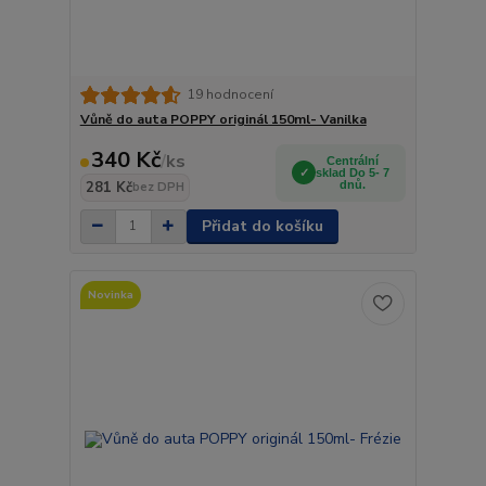
19 hodnocení
Vůně do auta POPPY originál 150ml- Vanilka
340 Kč
/
ks
Centrální
sklad Do 5- 7
281 Kč
dnů.
bez DPH
Přidat do košíku
Novinka