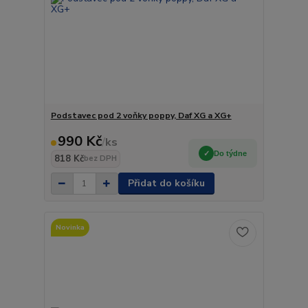
Podstavec pod 2 voňky poppy, Daf XG a XG+
990 Kč
/
ks
Do týdne
818 Kč
bez DPH
Přidat do košíku
Novinka