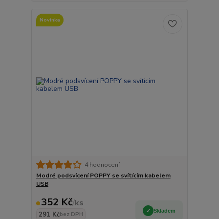
Novinka
4 hodnocení
Modré podsvícení POPPY se svítícím kabelem
USB
352 Kč
/
ks
Skladem
291 Kč
bez DPH