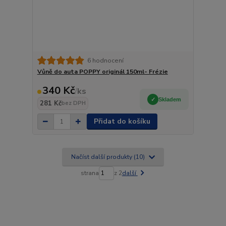
6 hodnocení
Vůně do auta POPPY originál 150ml- Frézie
340 Kč
/
ks
Skladem
281 Kč
bez DPH
Přidat do košíku
Načíst další produkty (10)
strana
z 2
další