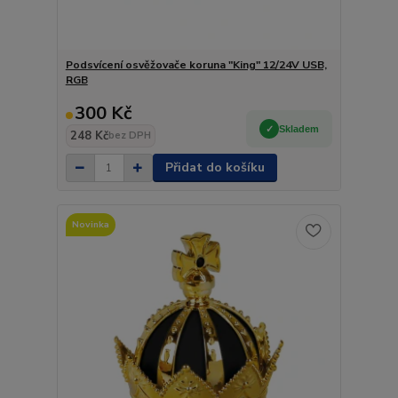
Podsvícení osvěžovače koruna "King" 12/24V USB,
RGB
300 Kč
Skladem
248 Kč
bez DPH
Přidat do košíku
Novinka