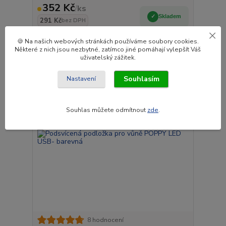
352 Kč
/
ks
Skladem
291 Kč
bez DPH
Přidat do košíku
🍪 Na našich webových stránkách používáme soubory cookies.
Některé z nich jsou nezbytné, zatímco jiné pomáhají vylepšít Váš
uživatelský zážitek.
Novinka
Souhlasím
Nastavení
Souhlas můžete odmítnout
zde
.
8 hodnocení