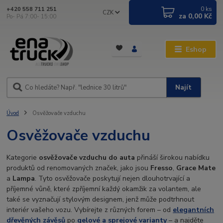
0
ks
+420 558 711 251
CZK
za
0,00 Kč
Po- Pá 7:00- 15:00
Eshop
Najít
Úvod
Osvěžovače vzduchu
Osvěžovače vzduchu
Kategorie
osvěžovače vzduchu do auta
přináší širokou nabídku
produktů od renomovaných značek, jako jsou
Fresso
,
Grace Mate
a
Lampa
. Tyto osvěžovače poskytují nejen dlouhotrvající a
příjemné vůně, které zpříjemní každý okamžik za volantem, ale
také se vyznačují stylovým designem, jenž může podtrhnout
interiér vašeho vozu. Vybírejte z různých forem – od
elegantních
dřevěných závěsů
po
gelové a sprejové varianty
– a najděte