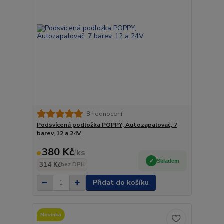
8 hodnocení
Podsvícená podložka POPPY, Autozapalovač, 7
barev, 12 a 24V
380 Kč
/
ks
Skladem
314 Kč
bez DPH
Přidat do košíku
Novinka