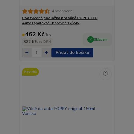
4 hodnocení
Podsvícená podložka pro vůně POPPY LED
Autozapalovač- barevná 12/24V
462 Kč
/
ks
Skladem
382 Kč
bez DPH
Přidat do košíku
Novinka