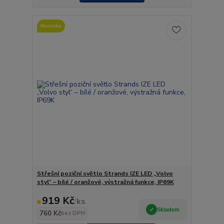
Novinka
Střešní poziční světlo Strands IZE LED „Volvo
styl“ – bílé / oranžové, výstražná funkce, IP69K
919 Kč
/
ks
Skladem
760 Kč
bez DPH