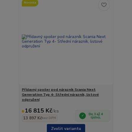
Novinka
Přídavný spoiler pod nárazník Scania Next
Generation Typ 4- Střední nárazník, listové
odpružení
16 815 Kč
/
ks
Do 3 až 4
13 897 Kč
týdnů.
bez DPH
Zvolit variantu