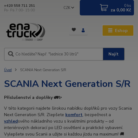
0
ks
+420 558 711 251
CZK
za
0,00 Kč
Po- Pá 7:00- 15:00
Eshop
Najít
Úvod
SCANIA Next Generation S/R
SCANIA Next Generation S/R
Příslušenství a doplňky 🚛✨
V této kategorii najdete širokou nabídku doplňků pro vozy Scania
Next Generation S/R. Zlepšete
komfort
, bezpečnost a
vzhled
svého nákladního vozu s kvalitními produkty – od
interiérových dekorací po LED osvětlení a praktické vybavení.
Vylepšete svou Scanii a užijte si každou jízdu na maximum! 🚚