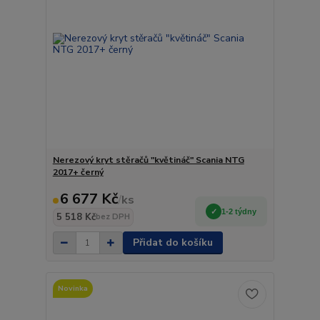
Nerezový kryt stěračů "květináč" Scania NTG
2017+ černý
6 677 Kč
/
ks
1-2 týdny
5 518 Kč
bez DPH
Přidat do košíku
Novinka