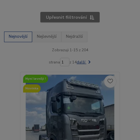
Upřesnit fiiltrování
Nejnovější
Nejlevnější
Nejdražší
Zobrazuji 1-15 z 204
strana
z 14
další
Nyní levněji !
Novinka