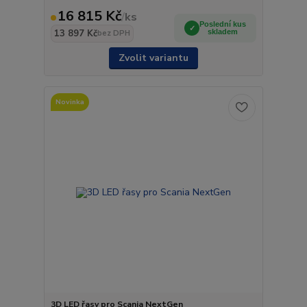
16 815 Kč
/
ks
Poslední kus
13 897 Kč
skladem
bez DPH
Zvolit variantu
Novinka
3D LED řasy pro Scania NextGen