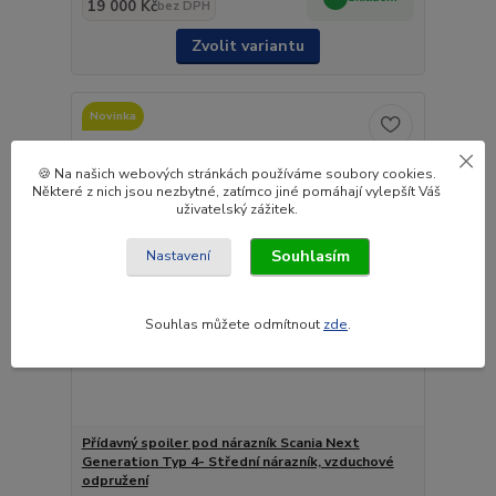
19 000 Kč
bez DPH
Zvolit variantu
Novinka
🍪 Na našich webových stránkách používáme soubory cookies.
Některé z nich jsou nezbytné, zatímco jiné pomáhají vylepšít Váš
uživatelský zážitek.
Souhlasím
Nastavení
Souhlas můžete odmítnout
zde
.
Přídavný spoiler pod nárazník Scania Next
Generation Typ 4- Střední nárazník, vzduchové
odpružení