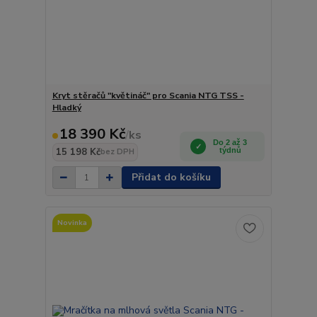
Kryt stěračů "květináč" pro Scania NTG TSS -
Hladký
18 390 Kč
/
ks
Do 2 až 3
15 198 Kč
týdnů
bez DPH
Přidat do košíku
Novinka