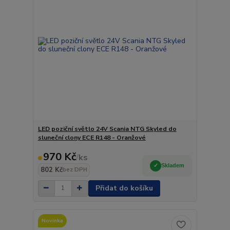
LED poziční světlo 24V Scania NTG Skyled do
sluneční clony ECE R148 - Oranžové
970 Kč
/
ks
Skladem
802 Kč
bez DPH
Přidat do košíku
Novinka