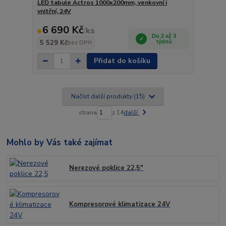
LED tabule Actros 1000x200mm, venkovní i
vnitřní, 24V
6 690 Kč
/
ks
Do 2 až 3
5 529 Kč
týdnů
bez DPH
Přidat do košíku
Načíst další produkty (15)
strana
z 14
další
Mohlo by Vás také zajímat
Nerezové poklice 22,5"
Kompresorové klimatizace 24V