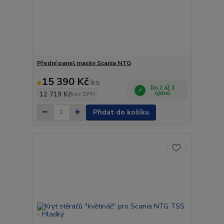
Přední panel masky Scania NTG
15 390 Kč
/
ks
Do 2 až 3
12 719 Kč
týdnů
bez DPH
Přidat do košíku