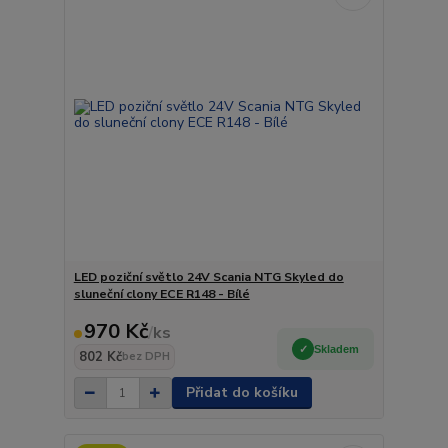
LED poziční světlo 24V Scania NTG Skyled do
sluneční clony ECE R148 - Bílé
970 Kč
/
ks
Skladem
802 Kč
bez DPH
Přidat do košíku