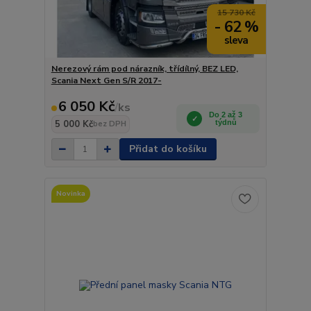
15 730 Kč
- 62 %
Nerezový rám pod nárazník, třídílný, BEZ LED,
Scania Next Gen S/R 2017-
6 050 Kč
/
ks
Do 2 až 3
5 000 Kč
týdnů
bez DPH
Přidat do košíku
Novinka