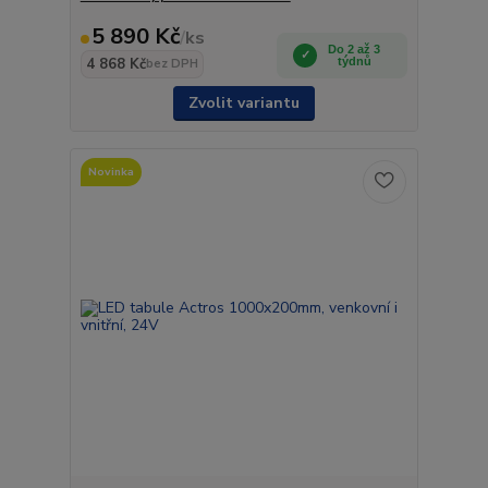
5 890 Kč
/
ks
Do 2 až 3
4 868 Kč
týdnů
bez DPH
Zvolit variantu
Novinka