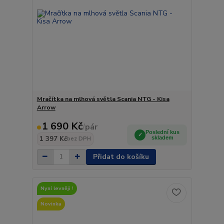
Mračítka na mlhová světla Scania NTG - Kisa
Arrow
1 690 Kč
/
pár
Poslední kus
1 397 Kč
skladem
bez DPH
Přidat do košíku
Nyní levněji !
Novinka