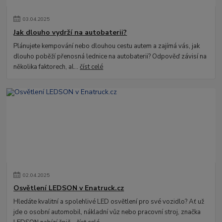
03
.
04
.
2025
Jak dlouho vydrží na autobaterii?
Plánujete kempování nebo dlouhou cestu autem a zajímá vás, jak
dlouho poběží přenosná lednice na autobaterii? Odpověď závisí na
několika faktorech, al...
číst celé
02
.
04
.
2025
Osvětlení LEDSON v Enatruck.cz
Hledáte kvalitní a spolehlivé LED osvětlení pro své vozidlo? Ať už
jde o osobní automobil, nákladní vůz nebo pracovní stroj, značka