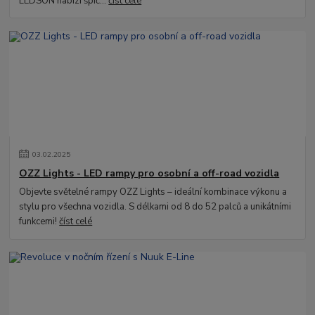
LEDSON nabízí špič...
číst celé
03
.
02
.
2025
OZZ Lights - LED rampy pro osobní a off-road vozidla
Objevte světelné rampy OZZ Lights – ideální kombinace výkonu a
stylu pro všechna vozidla. S délkami od 8 do 52 palců a unikátními
funkcemi!
číst celé