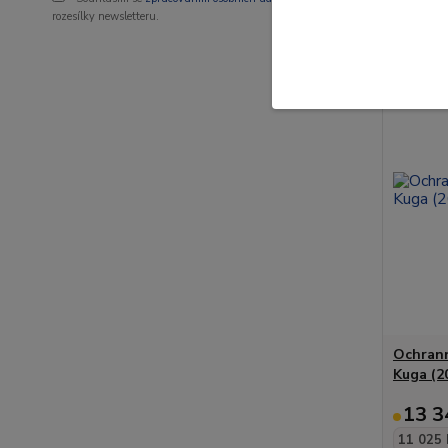
rozesílky newsletteru.
Novinka
Ochrann
Kuga (2
13 3
11 025 