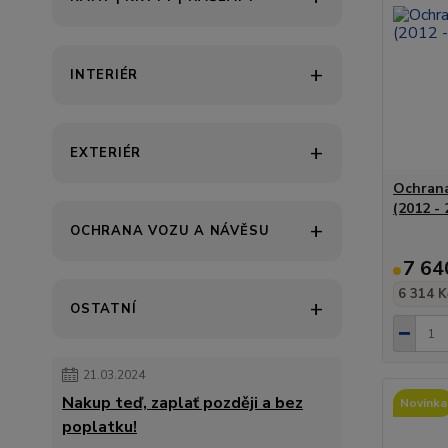
INTERIÉR
EXTERIÉR
Ochrana
(2012 - 
OCHRANA VOZU A NÁVĚSU
7 64
6 314 K
OSTATNÍ
21.03.2024
Nakup teď, zaplať později a bez
Novinka
poplatku!