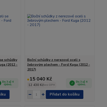
 se schůdky
Boční schůdky z nerezové oceli s
uga (2012 -
žebrovým plechem - Ford Kuga (2012 -
2017)
15 040 Kč
Do 3 až 4
Do 3 až 4
týdnů.
12 430 Kč
týdnů.
bez DPH
šíku
Přidat do košíku