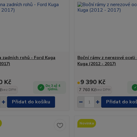
 zadních rohů - Ford Kuga
Boční rámy z nerezové oceli 
2017)
Kuga (2012 - 2017)
0 Kč
9 390 Kč
Do 3 až 4
č
týdnů.
7 760 Kč
bez DPH
bez DPH
Přidat do košíku
Přidat do ko
Novinka