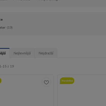
ce
eler
(19)
ější
Nejlevnější
Nejdražší
1-15 z 19
Novinka