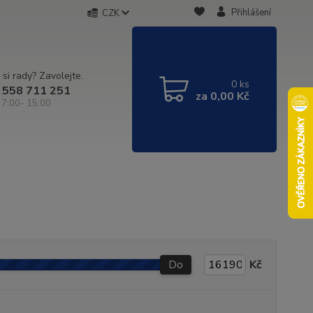
Přihlášení
CZK
 si rady? Zavolejte.
0
ks
 558 711 251
za
0,00 Kč
 7:00- 15:00
Do
Kč