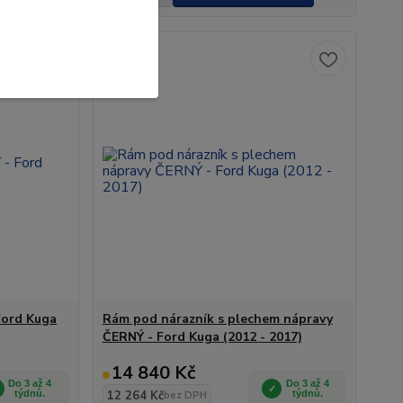
Novinka
Ford Kuga
Rám pod nárazník s plechem nápravy
ČERNÝ - Ford Kuga (2012 - 2017)
14 840 Kč
Do 3 až 4
Do 3 až 4
týdnů.
12 264 Kč
týdnů.
bez DPH