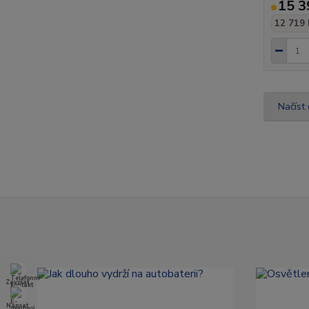
15 3
12 719 
Načíst 
Zavolat
Napsat