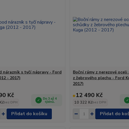
 nárazník s tyčí nápravy - Ford
Boční rámy z nerezové oceli
012 - 2017)
z žebrového plechu - Ford K
2017)
90 Kč
12 490 Kč
Do 3 až 4
Kč
týdnů.
10 322 Kč
bez DPH
bez DPH
Přidat do košíku
Přidat do ko