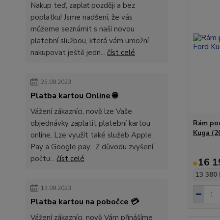
Nakup teď, zaplať později a bez
poplatku! Jsme nadšeni, že vás
můžeme seznámit s naší novou
platební službou, která vám umožní
nakupovat ještě jedn...
číst celé
25.09.2023
Platba kartou Online 🌐
Vážení zákazníci, nově lze Vaše
objednávky zaplatit platební kartou
Rám pod
Kuga (2
online. Lze využít také služeb Apple
Pay a Google pay. Z důvodu zvyšení
počtu...
číst celé
16 1
13 380 
13.09.2023
Platba kartou na pobočce 💳
Vážení zákazníci, nově Vám přinášíme