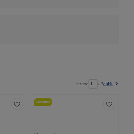
strana
z 2
další
Novinka