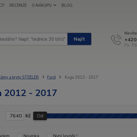
I?
RECENZE
O NÁKUPU
BLOG
Nevíte
Najít
+420
Po- Pá
ámy a kryty STEELER
Ford
Kuga 2012 - 2017
 2012 - 2017
Kč
Od
adem
Novinka
Nyní levněji !