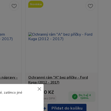
Novinka
 nápravy -
Ochranný rám "A" bez příčky - Ford
Kuga (2012 - 2017)
10 490 Kč
, zatímco jiné
Do 3 až 4
Do 3 až 4
týdnů.
8 669 Kč
týdnů.
bez DPH
šíku
Přidat do košíku