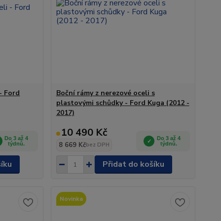
- Ford
Boční rámy z nerezové oceli s
plastovými schůdky - Ford Kuga (2012 -
2017)
10 490 Kč
Do 3 až 4
Do 3 až 4
týdnů.
8 669 Kč
týdnů.
bez DPH
šíku
Přidat do košíku
Novinka