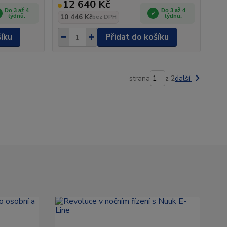
12 640 Kč
Do 3 až 4
Do 3 až 4
týdnů.
10 446 Kč
týdnů.
bez DPH
šíku
Přidat do košíku
strana
z 2
další