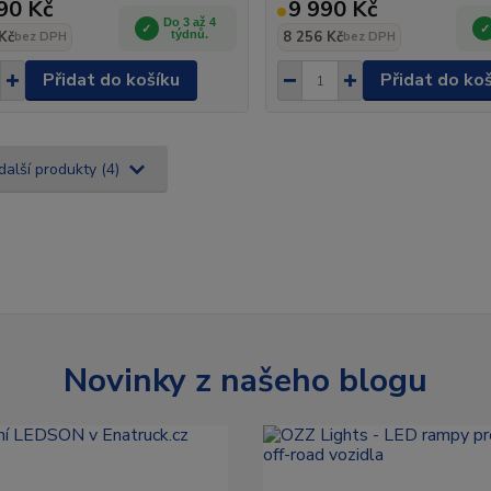
90 Kč
9 990 Kč
Do 3 až 4
Kč
týdnů.
8 256 Kč
bez DPH
bez DPH
Přidat do košíku
Přidat do ko
další produkty (4)
Novinky z našeho blogu