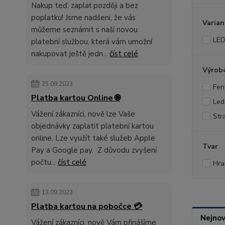
Nakup teď, zaplať později a bez
poplatku! Jsme nadšeni, že vás
Varian
můžeme seznámit s naší novou
LE
platební službou, která vám umožní
nakupovat ještě jedn...
číst celé
Výrob
25.09.2023
Fen
Platba kartou Online 🌐
Led
Vážení zákazníci, nově lze Vaše
Str
objednávky zaplatit platební kartou
online. Lze využít také služeb Apple
Tvar
Pay a Google pay. Z důvodu zvyšení
počtu...
číst celé
Hra
13.09.2023
Platba kartou na pobočce 💳
Nejnov
Vážení zákazníci, nově Vám přinášíme