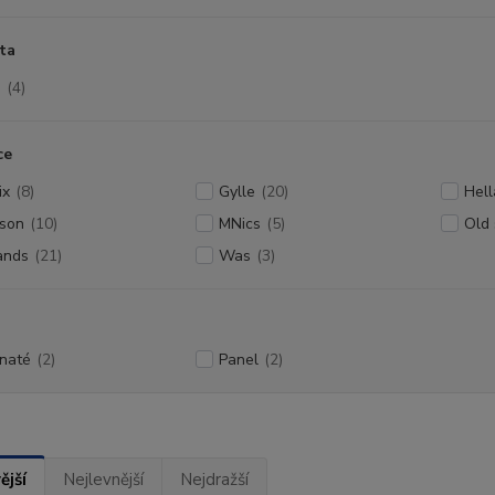
ta
D
(4)
ce
ix
(8)
Gylle
(20)
Hell
son
(10)
MNics
(5)
Old 
ands
(21)
Was
(3)
naté
(2)
Panel
(2)
ější
Nejlevnější
Nejdražší