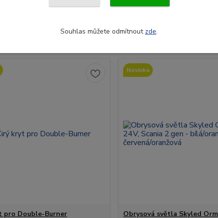
Kč
584 Kč
/
ks
/
ks
Centrální
sklad Do
5- 7 dnů.
483 Kč
ez DPH
bez DPH
Souhlas můžete odmítnout
zde
.
Přidat do košíku
Přidat do ko
Novinka
yt pro Double-Burner
Obrysová světla Skyled Orm