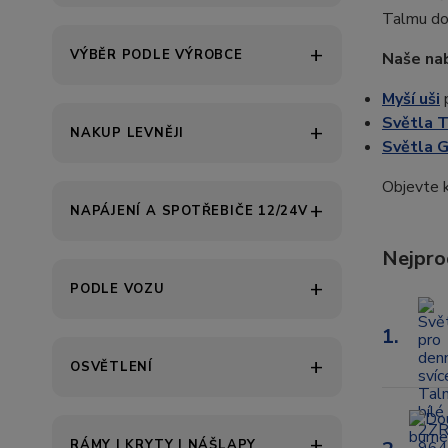
Talmu dod
VÝBĚR PODLE VÝROBCE
Naše nab
Myší uši
p
Světla 
NAKUP LEVNĚJI
Světla G
Objevte 
NAPÁJENÍ A SPOTŘEBIČE 12/24V
Nejpro
PODLE VOZU
1.
OSVĚTLENÍ
RÁMY | KRYTY | NÁŠLAPY