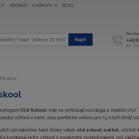
I?
RECENZE
O NÁKUPU
BLOG
Nevíte
Najít
+420
Po- Pá
ld skool
skool
 kategorii
Old School
, kde se setkávají nostalgia a tradiční sty
lasický vzhled a šarm. Jsou perfektní volbou pro ty, kteří chtějí v
ích uší nabízíme také široký výběr
old school světel
, včetně 
la kombinují retro vzhled s moderními technologiemi, což zajišťuje