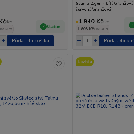
Scania 2.gen - bílá/oranžová
červená/oranžová
Kč
1 940 Kč
/
ks
/
ks
Skladem
1 603 Kč
ez DPH
bez DPH
Přidat do košíku
Přidat do ko
Novinka