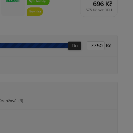
Skladem
Nyní levněji !
696 Kč
575 Kč bez DPH
Novinka
Do
Kč
Oranžová
(9)