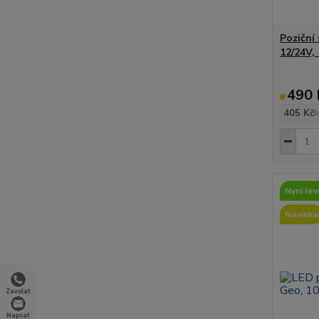
Poziční
12/24V, 
490 
405 Kč
b
Nyní levn
Novinka
Zavolat
Napsat