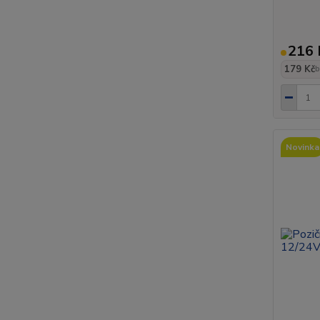
216 
179 Kč
b
Novinka