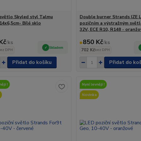
 světlo Skyled styl Talmu
Double burner Strands IZE L
14x6,5cm- Bílé sklo
pozičním a výstražným světl
32V, ECE R10, R148 - oranžo
Kč
850 Kč
/
ks
/
ks
Skladem
702 Kč
ez DPH
bez DPH
Přidat do košíku
Přidat do ko
ěji !
Nyní levněji !
Novinka