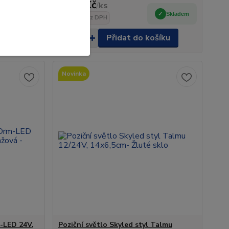
412 Kč
/
ks
Centrální
sklad Do
Skladem
5- 7 dnů.
341 Kč
bez DPH
šíku
Přidat do košíku
Novinka
-LED 24V,
Poziční světlo Skyled styl Talmu