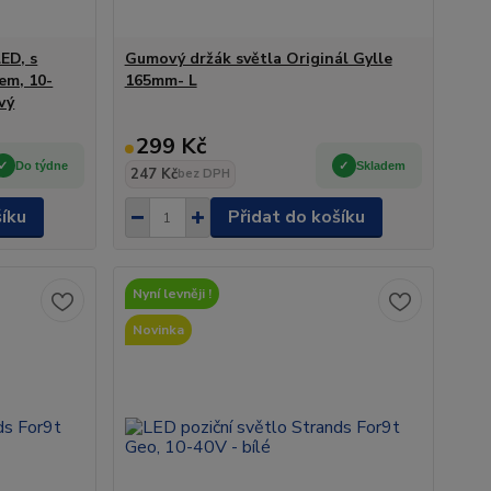
ED, s
Gumový držák světla Originál Gylle
em, 10-
165mm- L
vý
299 Kč
Do týdne
Skladem
247 Kč
bez DPH
šíku
Přidat do košíku
Nyní levněji !
Novinka