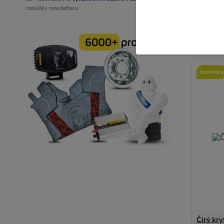
360 
rozesílky newsletteru.
298 Kč
b
Novinka
Čirý kr