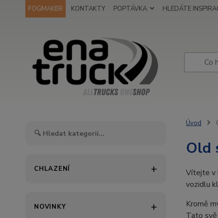
FOGMAKER
KONTAKTY
POPTÁVKA
HLEDÁTE INSPIRAC
Úvod
O
Old 
CHLAZENÍ
Vítejte v
vozidlu k
Kromě myš
NOVINKY
Tato svět