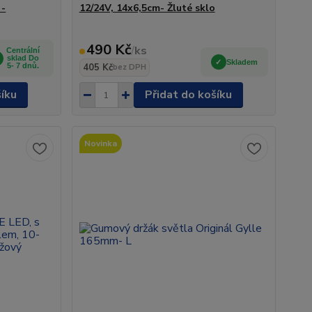
 -
12/24V, 14x6,5cm- Žluté sklo
490 Kč
/
ks
Centrální
sklad Do
Skladem
5- 7 dnů.
405 Kč
bez DPH
šíku
Přidat do košíku
Novinka