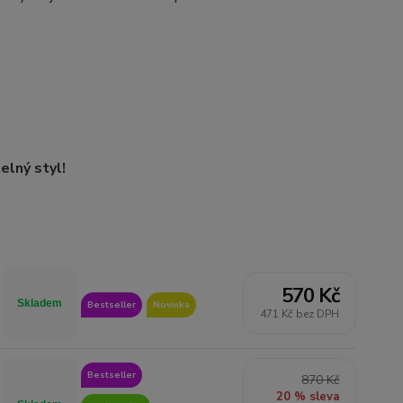
elný styl!
570 Kč
Skladem
Bestseller
Novinka
471 Kč bez DPH
Bestseller
870 Kč
20 % sleva