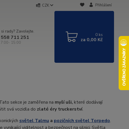
Přihlášení
CZK
 si rady? Zavolejte.
0
ks
 558 711 251
za
0,00 Kč
 7:00- 15:00
l. Tato sekce je zaměřena na
myší uši,
které dodávají
rátit svá vozidla do
zlaté éry truckerství
.
ikonických
světel Talmu
a
pozičních světel Torpedo
.
 vynikající viditelnost a bezpečnost na silnici. Světla