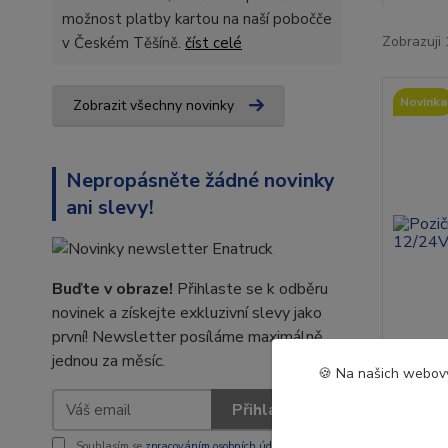
možnost platby kartou na naší pobočče
Zobrazuji 
v Českém Těšíně.
číst celé
Novinka
Zobrazit všechny novinky
Nepropásněte žádné novinky
ani slevy!
Buďte v obraze!
Přihlaste se k odběru
novinek a získejte exkluzivní slevy jako
první! Newsletter posíláme maximálně
jednou za měsíc.
🍪 Na našich webový
Poziční
Přihlásit se
12/24V,
Souhlasím se
zpracováním osobních údajů
za účelem