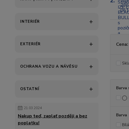
2.
INTERIÉR
Cena:
EXTERIÉR
Skl
OCHRANA VOZU A NÁVĚSU
Barva 
OSTATNÍ
21.03.2024
Barva
Nakup teď, zaplať později a bez
poplatku!
Bílá