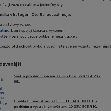
ávají vozu charakter a jedinečný styl.
ídka v kategorii Old School zahrnuje:
ro stylový vzhled.
Talmu
, která spojují klasiku s výkonem.
ylle
, která jsou velice oblibené mezi trucker.
kouzlo
old school
prvků a vdechněte svému vozidlu
nezaměnit
dávanější
Světlo pro denní svícení Talmu- bílé | 2ZR 964 296-
061
Double burner Strands IZE LED BLACK BULLET, s
pozičním a výstražným světlem, 10-32V, ECE R10,