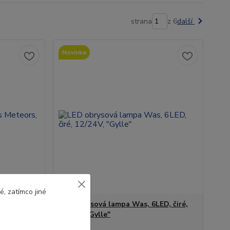
strana
z 6
další
Novinka
, zatímco jiné
teors,
LED obrysová lampa Was, 6LED, čiré,
12/24V, "Gylle"