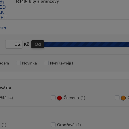
R148- bílý a oranžový
Kč
Od
adem
Novinka
Nyní levněji !
světla
Bilá
(4)
Červená
(1)
(1)
Oranžová
(1)