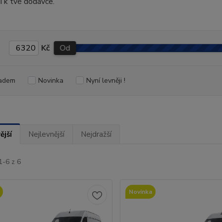
í k tvé dodávce.
Kč
Od
adem
Novinka
Nyní levněji !
ější
Nejlevnější
Nejdražší
1-6 z 6
Novinka