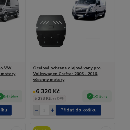
pro VW
Ocelová ochrana olejové vany pro
y motory
Volkswagen Crafter 2006 - 2016,
všechny motory
6 320 Kč
1-2 týdny
1-2 týdny
5 223 Kč
bez DPH
šíku
Přidat do košíku