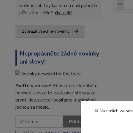
možnost platby kartou na naší pobočče
v Českém Těšíně.
číst celé
Zobrazit všechny novinky
Nepropásněte žádné novinky
ani slevy!
Buďte v obraze!
Přihlaste se k odběru
novinek a získejte exkluzivní slevy jako
první! Newsletter posíláme maximálně
jednou za měsíc.
🍪 Na našich webový
Přihlásit se
Souhlasím se
zpracováním osobních údajů
za účelem