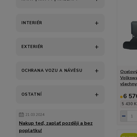
INTERIÉR
EXTERIÉR
OCHRANA VOZU A NÁVĚSU
Ocelový
Volkswag
všechny
OSTATNÍ
6 57
5 430 K
21.03.2024
Nakup teď, zaplať později a bez
poplatku!