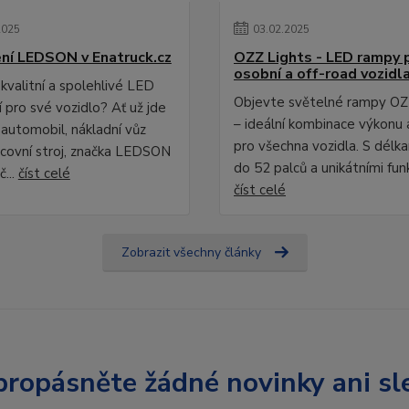
2025
03
.
02
.
2025
ní LEDSON v Enatruck.cz
OZZ Lights - LED rampy 
osobní a off-road vozidl
kvalitní a spolehlivé LED
Objevte světelné rampy OZ
 pro své vozidlo? Ať už jde
– ideální kombinace výkonu 
 automobil, nákladní vůz
pro všechna vozidla. S délk
covní stroj, značka LEDSON
do 52 palců a unikátními fun
č...
číst celé
číst celé
Zobrazit všechny články
ropásněte žádné novinky ani sl