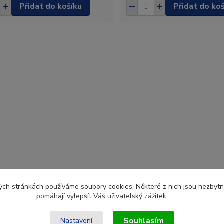
Přidat do košíku
Přidat do ko
ch stránkách používáme soubory cookies. Některé z nich jsou nezbytné
pomáhají vylepšít Váš uživatelský zážitek.
Souhlasím
Nastavení