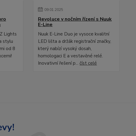
09
.
01
.
2025
pro
Revoluce v nočním řízení s Nuuk
a
E-Line
Z Lights
Nuuk E-Line Duo je vysoce kvalitní
a stylu
LED lišta a držák registrační značky,
ami od 8
který nabízí vysoký dosah,
kcemi!
homologaci E a vestavěné relé.
Inovativní řešení p...
číst celé
evy!