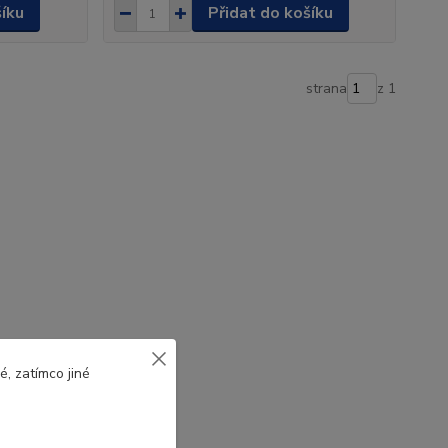
šíku
Přidat do košíku
strana
z 1
, zatímco jiné