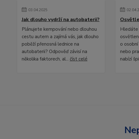
03
.
04
.
2025
02
.
04
.
Jak dlouho vydrží na autobaterii?
Osvětle
Plánujete kempování nebo dlouhou
Hledáte 
cestu autem a zajímá vás, jak dlouho
osvětlení
poběží přenosná lednice na
o osobní
autobaterii? Odpověď závisí na
nebo pra
několika faktorech, al...
číst celé
nabízí špi
Nep