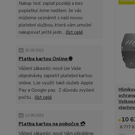
Novinka
Nakup teď, zaplať později a bez
poplatku! Jsme nadšeni, že vás
můžeme seznámit s naší novou
platební službou, která vám umožní
nakupovat ještě jedn...
číst celé
25.09.2023
Platba kartou Online 🌐
Vážení zákazníci, nově lze Vaše
objednávky zaplatit platební kartou
online. Lze využít také služeb Apple
Hliníko
Pay a Google pay. Z důvodu zvyšení
ochranu
počtu...
číst celé
Volkswa
všechny
13.09.2023
10 6
Platba kartou na pobočce 💳
8 777 K
Vážení zákazníci, nově Vám přinášíme