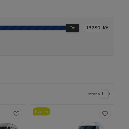
Do
Kč
strana
z 1
Novinka