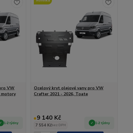
Novinka
 pro VW
Ocelový kryt olejové vany pro VW
y motory
Crafter 2021 - 2026, Toate
9 140 Kč
1-2 týdny
1-2 týdny
7 554 Kč
bez DPH