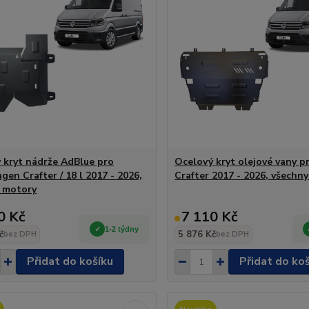
 kryt nádrže AdBlue pro
Ocelový kryt olejové vany 
en Crafter / 18 l 2017 - 2026,
Crafter 2017 - 2026, všechn
 motory
0 Kč
7 110 Kč
1-2 týdny
č
5 876 Kč
bez DPH
bez DPH
Přidat do košíku
Přidat do ko