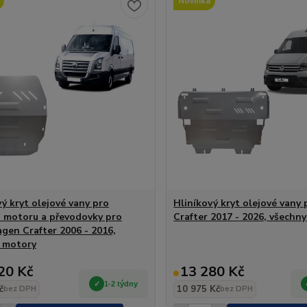
Novinka
vý kryt olejové vany pro
Hliníkový kryt olejové vany
 motoru a převodovky pro
Crafter 2017 - 2026, všechn
gen Crafter 2006 - 2016,
 motory
20 Kč
13 280 Kč
1-2 týdny
č
10 975 Kč
bez DPH
bez DPH