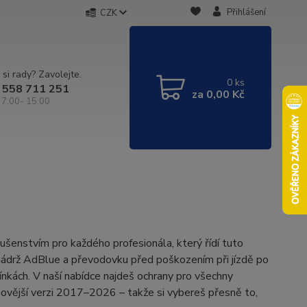
Přihlášení
CZK
 si rady? Zavolejte.
0
ks
 558 711 251
za
0,00 Kč
 7:00- 15:00
ušenstvím pro každého profesionála, který řídí tuto
 nádrž AdBlue a převodovku před poškozením při jízdě po
nkách. V naší nabídce najdeš ochrany pro všechny
ovější verzi 2017–2026 – takže si vybereš přesně to,