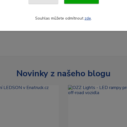
Souhlas můžete odmítnout
zde
.
Novinky z našeho blogu