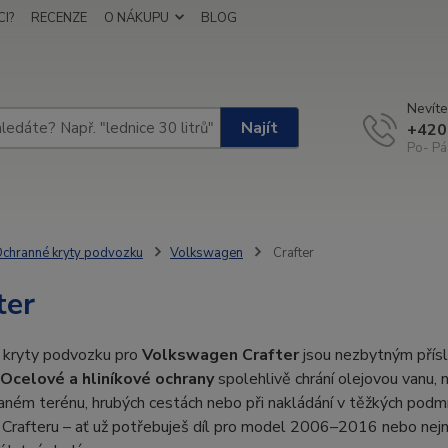
I?
RECENZE
O NÁKUPU
BLOG
Nevíte
Najít
+420
Po- Pá
chranné kryty podvozku
Volkswagen
Crafter
ter
 kryty podvozku pro
Volkswagen Crafter
jsou nezbytným přísl
Ocelové a hliníkové ochrany
spolehlivě chrání olejovou vanu,
ném terénu, hrubých cestách nebo při nakládání v těžkých podmí
Crafteru – ať už potřebuješ díl pro model 2006–2016 nebo nejn