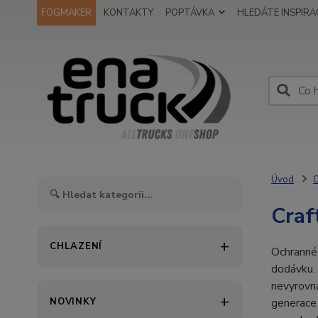
FOGMAKER
KONTAKTY
POPTÁVKA
HLEDÁTE INSPIRAC
Úvod
O
Craf
CHLAZENÍ
Ochranné
dodávku.
nevyrovna
NOVINKY
generace 