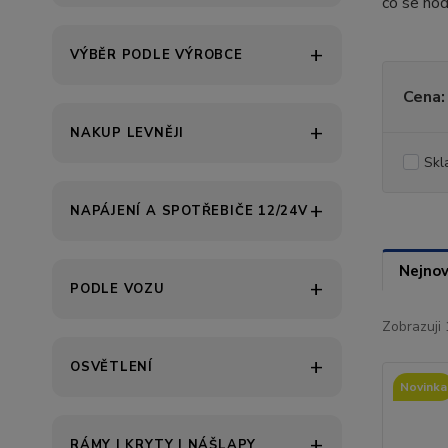
co se hod
VÝBĚR PODLE VÝROBCE
Cena:
NAKUP LEVNĚJI
Skl
NAPÁJENÍ A SPOTŘEBIČE 12/24V
Nejnov
PODLE VOZU
Zobrazuji 
OSVĚTLENÍ
Novinka
RÁMY | KRYTY | NÁŠLAPY