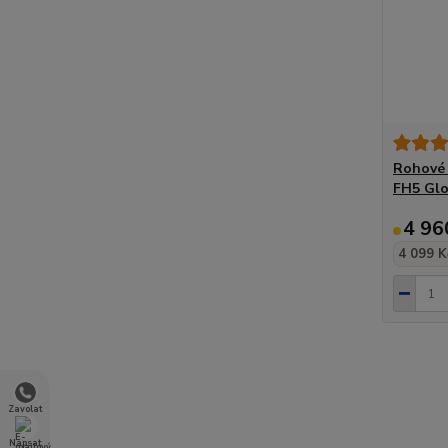
Rohové 
FH5 Glo
4 96
4 099 K
Zavolat
Napsat