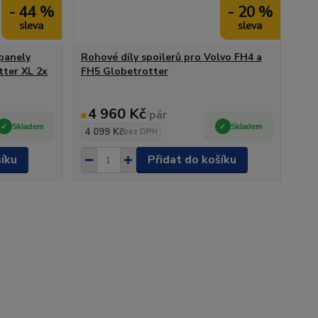
- 44 %
- 20 %
 panely
Rohové díly spoilerů pro Volvo FH4 a
ter XL 2x
FH5 Globetrotter
4 960 Kč
/
pár
Skladem
Skladem
4 099 Kč
bez DPH
šíku
Přidat do košíku