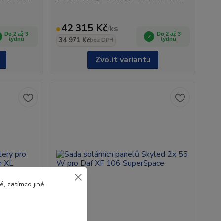
42 315 Kč
/
ks
Do 2 až 3
Do 2 až 3
týdnů
34 971 Kč
týdnů
bez DPH
Zvolit variantu
, zatímco jiné