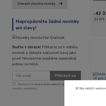
Zobrazit všechny novinky
42 3
34 971 
Nepropásněte žádné novinky
ani slevy!
Buďte v obraze!
Přihlaste se k odběru
novinek a získejte exkluzivní slevy jako
první! Newsletter posíláme maximálně
jednou za měsíc.
Přihlásit se
Souhlasím se
zpracováním osobních údajů
za účelem
🍪 Na našich webový
rozesílky newsletteru.