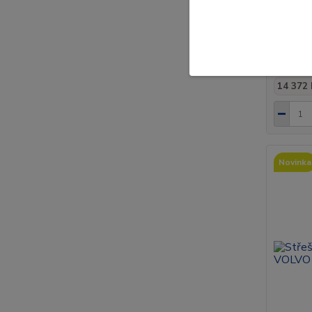
Sada so
pro Daf
17 3
14 372 
Novinka