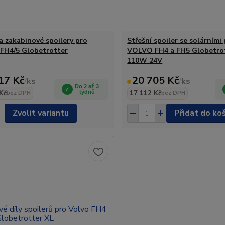
 a zakabinové spoilery pro
Střešní spoiler se solárními
FH4/5 Globetrotter
VOLVO FH4 a FH5 Globetrot
110W 24V
17 Kč
20 705 Kč
/
ks
/
ks
Do 2 až 3
Kč
týdnů
17 112 Kč
bez DPH
bez DPH
Zvolit variantu
Přidat do ko