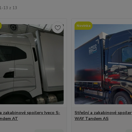
1-13 z 13
Novinka
a zakabinové spoilery Iveco S-
Střešní a zakabinové spoiler
ndem AT
WAY Tandem AS