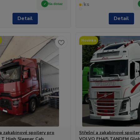
/
ks
Na dotaz
Detail
Detail
Novinka
 a zakabinové spoilery pro
Střešní a zakabinové spoiler
 T High Sleeper Cab
VOLVO FH4/5 TANDEM Glob