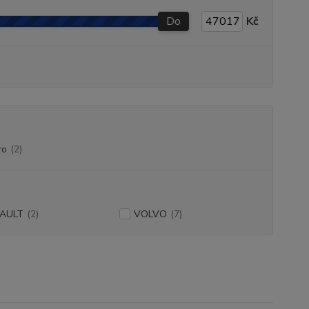
Do
Kč
ro
(2)
AULT
(2)
VOLVO
(7)