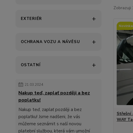
Zobrazuji 
EXTERIÉR
Novinka
OCHRANA VOZU A NÁVĚSU
OSTATNÍ
21.03.2024
Nakup teď, zaplať později a bez
poplatku!
Nakup teď, zaplať později a bez
Střešní 
poplatku! Jsme nadšeni, že vás
WAY Ta
můžeme seznámit s naší novou
platební službou, která vám umožní