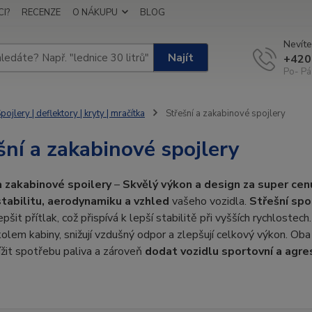
I?
RECENZE
O NÁKUPU
BLOG
Nevíte
Najít
+420
Po- Pá
pojlery | deflektory | kryty | mračítka
Střešní a zakabinové spojlery
šní a zakabinové spojlery
a zakabinové spoilery
–
Skvělý výkon a design za super cen
stabilitu, aerodynamiku a vzhled
vašeho vozidla.
Střešní spo
pšit přítlak, což přispívá k lepší stabilitě při vyšších rychlostech
olem kabiny, snižují vzdušný odpor a zlepšují celkový výkon. Oba ty
ížit spotřebu paliva a zároveň
dodat vozidlu sportovní a agres