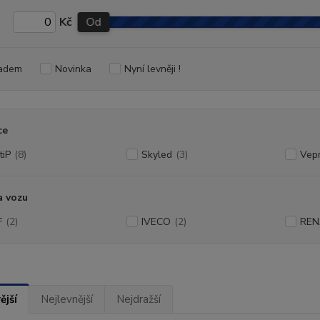
Kč
Od
adem
Novinka
Nyní levněji !
ce
tiP
(8)
Skyled
(3)
Vep
a vozu
F
(2)
IVECO
(2)
REN
ější
Nejlevnější
Nejdražší