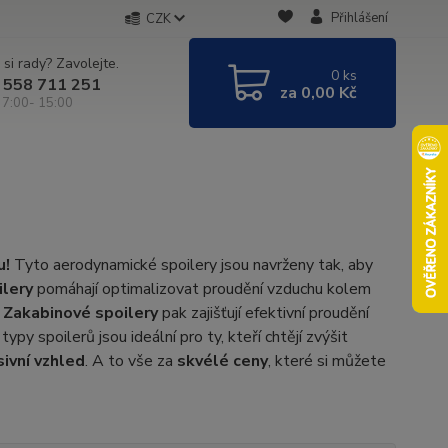
Přihlášení
CZK
 si rady? Zavolejte.
0
ks
 558 711 251
za
0,00 Kč
 7:00- 15:00
u!
Tyto aerodynamické spoilery jsou navrženy tak, aby
ilery
pomáhají optimalizovat proudění vzduchu kolem
.
Zakabinové spoilery
pak zajišťují efektivní proudění
py spoilerů jsou ideální pro ty, kteří chtějí zvýšit
ivní vzhled
. A to vše za
skvélé ceny
, které si můžete