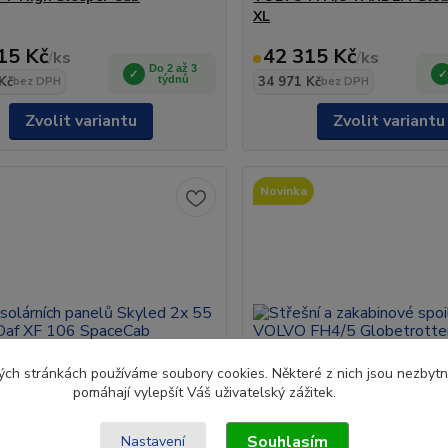
XL
15 Kč
42 315 Kč
/
ks
/
ks
Do 2 až 3
Kč
týdnů
34 971 Kč
bez DPH
bez DPH
Zvolit variantu
Zvolit variantu
Novinka
ch stránkách používáme soubory cookies. Některé z nich jsou nezbytné
pomáhají vylepšít Váš uživatelský zážitek.
Souhlasím
Nastavení