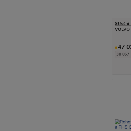
Střešní
VOLVO 
47 0
38 857 