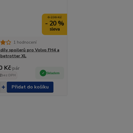
6 236 Kč
- 20 %
1 hodnocení
díly spoilerů pro Volvo FH4 a
betrotter XL
0 Kč
/
pár
Skladem
č
bez DPH
Přidat do košíku