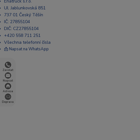
Enatruck s.r.o.
Ul. Jablunkovská 851
737 01 Český Těšín
IČ: 27855104
DIČ: CZ27855104
+420 558 711 251
Všechna telefonní čísla
📩 Napsat na WhatsApp
Zavolat
Napsat
Adresa
Doprava