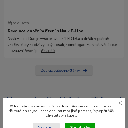
09
.
01
.
2025
Revoluce v nočním řízení s Nuuk E-Line
Nuuk E-Line Duo je vysoce kvalitní LED lišta a držák registrační
značky, který nabízí vysoký dosah, homologaci E a vestavěné relé.
Inovativní řešení p...
číst celé
Zobrazit všechny články
Nepropásněte žádné novinky ani
🍪 Na našich webových stránkách používáme soubory cookies.
slevy!
Některé z nich jsou nezbytné, zatímco jiné pomáhají vylepšít Váš
uživatelský zážitek.
Přihlásit se
Souhlasím
Nastavení