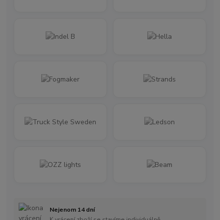
Nejenom 14 dní
K vrácení zboží se stavíme individuálně