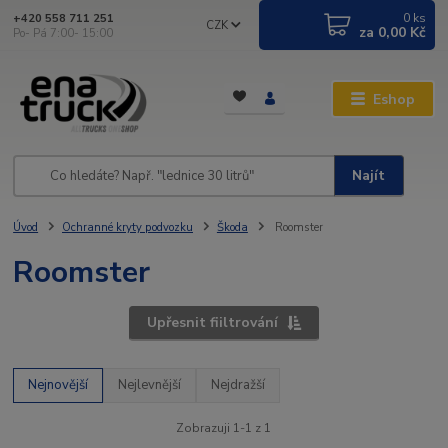
0
ks
+420 558 711 251
CZK
za
0,00 Kč
Po- Pá 7:00- 15:00
Eshop
Najít
Úvod
Ochranné kryty podvozku
Škoda
Roomster
Roomster
Upřesnit fiiltrování
Nejnovější
Nejlevnější
Nejdražší
Zobrazuji 1-1 z 1