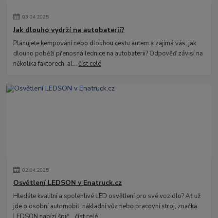
03
.
04
.
2025
Jak dlouho vydrží na autobaterii?
Plánujete kempování nebo dlouhou cestu autem a zajímá vás, jak
dlouho poběží přenosná lednice na autobaterii? Odpověď závisí na
několika faktorech, al...
číst celé
02
.
04
.
2025
Osvětlení LEDSON v Enatruck.cz
Hledáte kvalitní a spolehlivé LED osvětlení pro své vozidlo? Ať už
jde o osobní automobil, nákladní vůz nebo pracovní stroj, značka
LEDSON nabízí špič...
číst celé