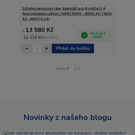
Střešní nerezový rám, kabeláž pro 6 světel | 4
fixní upínadla světel | MERCEDES - BENZ ACTROS
11-, AROCS 14-
13 580 Kč
Do 3 až 4
11 223 Kč
týdnů.
bez DPH
Přidat do košíku
strana
z 1
Novinky z našeho blogu