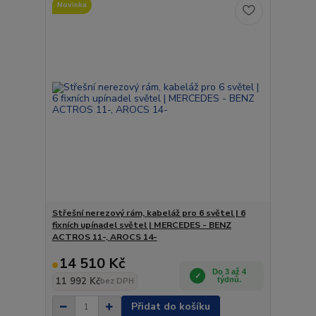
Novinka
Střešní nerezový rám, kabeláž pro 6 světel | 6
fixních upínadel světel | MERCEDES - BENZ
ACTROS 11-, AROCS 14-
14 510 Kč
Do 3 až 4
11 992 Kč
týdnů.
bez DPH
Přidat do košíku