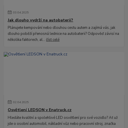
03
.
04
.
2025
Jak dlouho vydrží na autobaterii?
Plánujete kempování nebo dlouhou cestu autem a zajímá vás, jak
dlouho poběží přenosná lednice na autobaterii? Odpověď závisí na
několika faktorech, al...
číst celé
02
.
04
.
2025
Osvětlení LEDSON v Enatruck.cz
Hledáte kvalitní a spolehlivé LED osvětlení pro své vozidlo? Ať už
jde o osobní automobil, nákladní vůz nebo pracovní stroj, značka