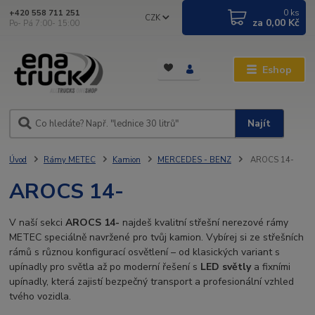
0
ks
+420 558 711 251
CZK
za
0,00 Kč
Po- Pá 7:00- 15:00
Eshop
Najít
Úvod
Rámy METEC
Kamion
MERCEDES - BENZ
AROCS 14-
AROCS 14-
V naší sekci
AROCS 14-
najdeš kvalitní střešní nerezové rámy
METEC speciálně navržené pro tvůj kamion. Vybírej si ze střešních
rámů s různou konfigurací osvětlení – od klasických variant s
upínadly pro světla až po moderní řešení s
LED světly
a fixními
upínadly, která zajistí bezpečný transport a profesionální vzhled
tvého vozidla.