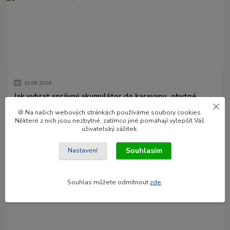
10
.
08
.
2026
Jak vybrat správný akumulátor do karavanu, obytné
dodávky?
🍪 Na našich webových stránkách používáme soubory cookies.
Výběr akumulátoru nemusí být žádná věda. Pokud ale začnete
Některé z nich jsou nezbytné, zatímco jiné pomáhají vylepšít Váš
porovnávat hodnoty jako Ah, V, BMS, AGM, GEL nebo LiFePO4,
uživatelský zážitek.
může se člověk rychle ztratit. ...
číst celé
Souhlasím
Nastavení
Souhlas můžete odmítnout
zde
.