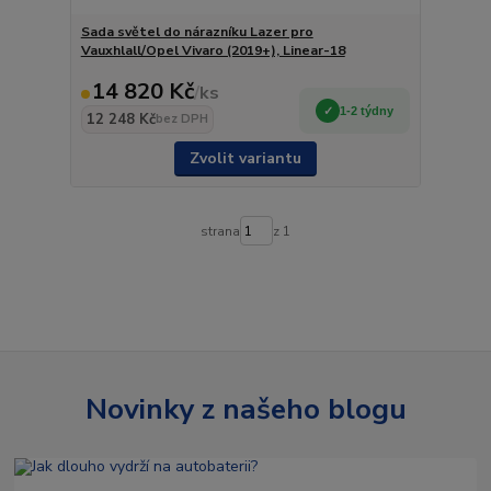
Sada světel do nárazníku Lazer pro
Vauxhlall/Opel Vivaro (2019+), Linear-18
14 820 Kč
/
ks
1-2 týdny
12 248 Kč
bez DPH
Zvolit variantu
strana
z 1
Novinky z našeho blogu