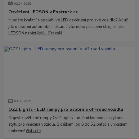
02
.
04
.
2025
Osvětlení LEDSON v Enatruck.cz
Hledáte kvalitní a spolehlivé LED osvětlení pro své vozidlo? Ať už
jde o osobní automobil, nákladní vůz nebo pracovní stroj, značka
LEDSON nabízí špič...
číst celé
03
.
02
.
2025
OZZ Lights - LED rampy pro osobní a off-road vozidla
Objevte světelné rampy OZZ Lights – ideální kombinace výkonu a
stylu pro všechna vozidla. S délkami od 8 do 52 palců a unikátními
funkcemi!
číst celé