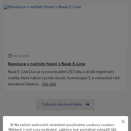
09
.
01
.
2025
Revoluce v nočním řízení s Nuuk E-Line
Nuuk E-Line Duo je vysoce kvalitní LED lišta a držák registrační
značky, který nabízí vysoký dosah, homologaci E a vestavěné relé.
Inovativní řešení p...
číst celé
Zobrazit všechny články
🍪 Na našich webových stránkách používáme soubory cookies.
Některé z nich jsou nezbytné, zatímco jiné pomáhají vylepšít Váš