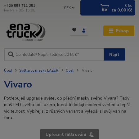
0
ks
+420 558 711 251
CZK
za
0,00 Kč
Po- Pá 7:00- 15:00
Eshop
Najít
Úvod
Světla do masky LAZER
Opel
Vivaro
Vivaro
Potřebuješ upgrade světel do přední masky svého Vivara? Tady
máš LED světla od Lazeru, která ti dodají moderní vzhled a lepší
viditelnost. Vybírej si z různých variant a vylepši si svůj van na
foru.
Upřesnit fiiltrování