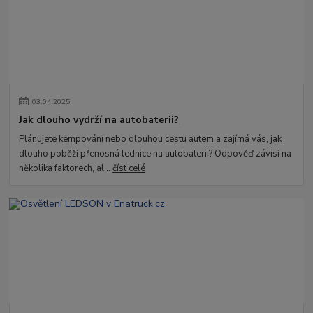
03
.
04
.
2025
Jak dlouho vydrží na autobaterii?
Plánujete kempování nebo dlouhou cestu autem a zajímá vás, jak
dlouho poběží přenosná lednice na autobaterii? Odpověď závisí na
několika faktorech, al...
číst celé