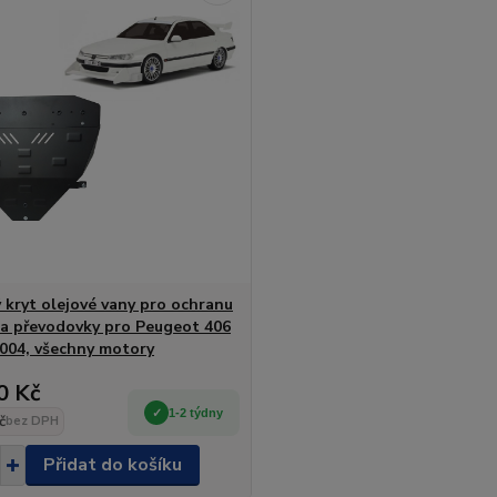
 kryt olejové vany pro ochranu
a převodovky pro Peugeot 406
2004, všechny motory
0 Kč
1-2 týdny
č
bez DPH
Přidat do košíku