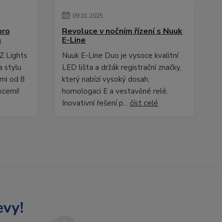
09
.
01
.
2025
pro
Revoluce v nočním řízení s Nuuk
a
E-Line
Z Lights
Nuuk E-Line Duo je vysoce kvalitní
a stylu
LED lišta a držák registrační značky,
ami od 8
který nabízí vysoký dosah,
kcemi!
homologaci E a vestavěné relé.
Inovativní řešení p...
číst celé
evy!