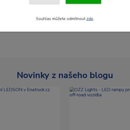
Souhlas můžete odmítnout
zde
.
Novinky z našeho blogu