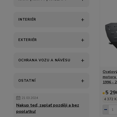
INTERIÉR
EXTERIÉR
OCHRANA VOZU A NÁVĚSU
Ocelový
motoru 
OSTATNÍ
1996 - 
5 29
21.03.2024
4 372 K
Nakup teď, zaplať později a bez
poplatku!