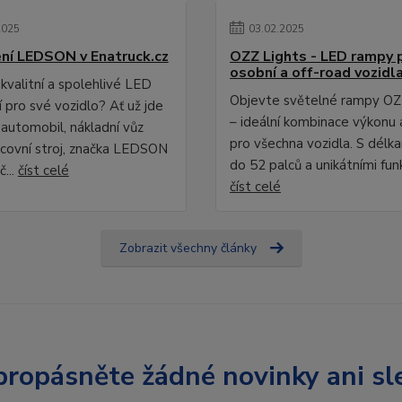
2025
03
.
02
.
2025
ní LEDSON v Enatruck.cz
OZZ Lights - LED rampy 
osobní a off-road vozidl
kvalitní a spolehlivé LED
Objevte světelné rampy OZ
 pro své vozidlo? Ať už jde
– ideální kombinace výkonu 
 automobil, nákladní vůz
pro všechna vozidla. S délk
covní stroj, značka LEDSON
do 52 palců a unikátními fun
č...
číst celé
číst celé
Zobrazit všechny články
ropásněte žádné novinky ani sl