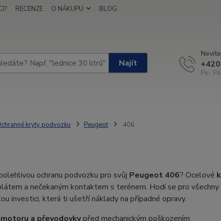
I?
RECENZE
O NÁKUPU
BLOG
Nevíte
Najít
+420
Po- Pá
chranné kryty podvozku
Peugeot
406
polehlivou ochranu podvozku pro svůj
Peugeot 406
? Ocelové
k
blátem a nečekaným kontaktem s terénem. Hodí se pro všechn
kou investici, která ti ušetří náklady na případné opravy.
 motoru a převodovky
před mechanickým poškozením