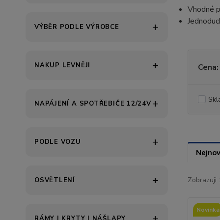
Vhodné 
Jednoduch
VÝBĚR PODLE VÝROBCE
NAKUP LEVNĚJI
Cena:
Skl
NAPÁJENÍ A SPOTŘEBIČE 12/24V
PODLE VOZU
Nejnov
Zobrazuji 
OSVĚTLENÍ
Novinka
RÁMY | KRYTY | NÁŠLAPY