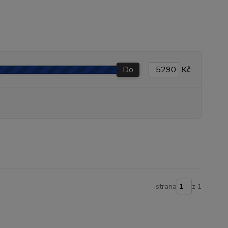
Do
Kč
strana
z 1