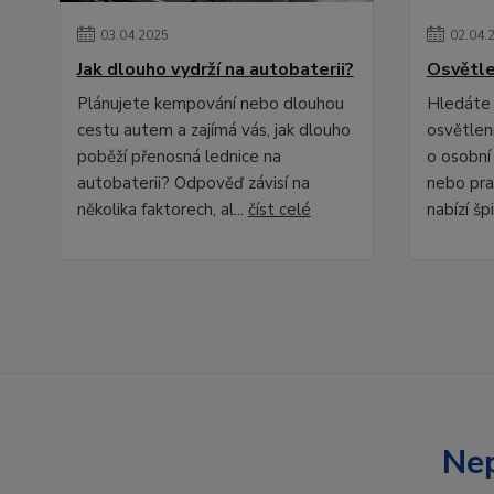
03
.
04
.
2025
02
.
04
.
Jak dlouho vydrží na autobaterii?
Osvětle
Plánujete kempování nebo dlouhou
Hledáte 
cestu autem a zajímá vás, jak dlouho
osvětlení
poběží přenosná lednice na
o osobní
autobaterii? Odpověď závisí na
nebo pra
několika faktorech, al...
číst celé
nabízí špi
Nep