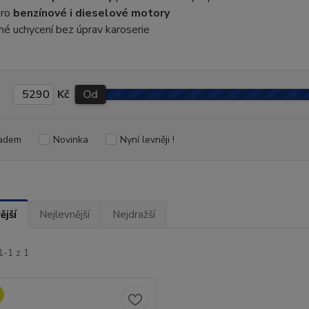
pro
benzínové i dieselové motory
é uchycení bez úprav karoserie
Kč
Od
adem
Novinka
Nyní levněji !
ější
Nejlevnější
Nejdražší
1-1 z 1