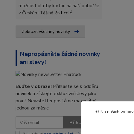
možnost platby kartou na naší pobočče
v Českém Těšíně.
číst celé
Zobrazit všechny novinky
Nepropásněte žádné novinky
ani slevy!
Buďte v obraze!
Přihlaste se k odběru
novinek a získejte exkluzivní slevy jako
první! Newsletter posíláme maximálně
jednou za měsíc.
🍪 Na našich webový
Přihlásit se
Souhlasím se
zpracováním osobních údajů
za účelem