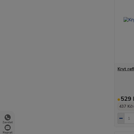
Kryt re
529 
437 Kč
b
Zavolat
Napsat