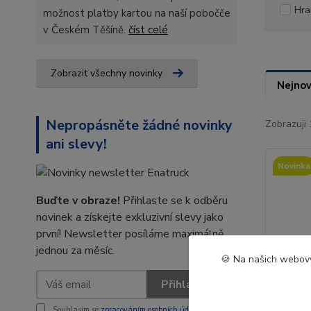
Hra
možnost platby kartou na naší pobočče
v Českém Těšíně.
číst celé
Zobrazit všechny novinky
Nejnov
Nepropásněte žádné novinky
Zobrazuji 
ani slevy!
Novinka
Buďte v obraze!
Přihlaste se k odběru
novinek a získejte exkluzivní slevy jako
první! Newsletter posíláme maximálně
jednou za měsíc.
🍪 Na našich webový
Přihlásit se
Souhlasím se
zpracováním osobních údajů
za účelem