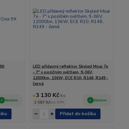
 9X
LED přídavný reflektor Skyled Moai 7x
- 7" s pozičním světlem, 9-36V,
12000lm, 136W, ECE R10, R148, R149 -
černá
3 130 Kč
/
ks
Skladem
Skladem
2 587 Kč
bez DPH
šíku
Přidat do košíku