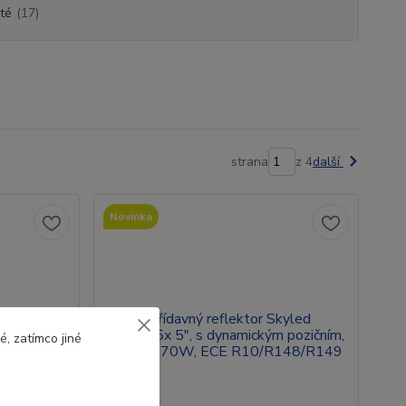
té
(17)
strana
z 4
další
Novinka
, zatímco jiné