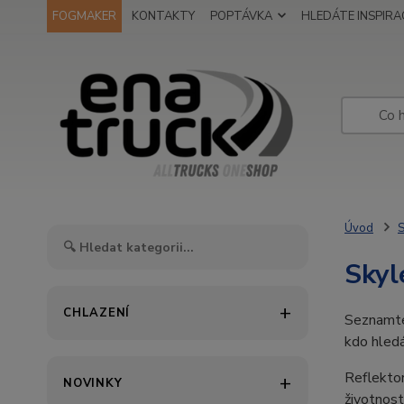
FOGMAKER
KONTAKTY
POPTÁVKA
HLEDÁTE INSPIRAC
Úvod
S
Skyl
CHLAZENÍ
Seznamt
kdo hledá
Reflektor
NOVINKY
životnost