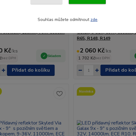
Souhlas můžete odmítnout
zde
.
tlomet Skyled Galax 7X 7" s
LED přídavný reflektor Skyl
m světlem, 180mm, 70W 8000lm
Galax, 9-32V, 60W, 6000lm, 
R65, R148, R149
0 Kč
2 060 Kč
/
ks
/
ks
Skladem
č
1 702 Kč
bez DPH
bez DPH
Přidat do košíku
Přidat do ko
Novinka