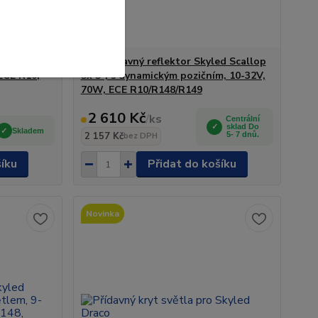
ed Jumbo
LED přídavný reflektor Skyled Scallop
ECE R10,
5x 5", s dynamickým pozičním, 10-32V,
70W, ECE R10/R148/R149
2 610 Kč
/
ks
Centrální
sklad Do
Skladem
2 157 Kč
5- 7 dnů.
bez DPH
šíku
Přidat do košíku
Novinka