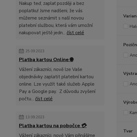
Nakup teď, zaplať později a bez
poplatku! Jsme nadšeni, že vás
Varian
můžeme seznámit s naší novou
platební službou, která vám umožní
Hal
nakupovat ještě jedn...
číst celé
Pozičn
25.09.2023
An
Platba kartou Online 🌐
Vážení zákazníci, nově lze Vaše
Výstra
objednávky zaplatit platební kartou
online. Lze využít také služeb Apple
An
Pay a Google pay. Z důvodu zvyšení
počtu...
číst celé
Výrob
Kam
13.09.2023
Platba kartou na pobočce 💳
Tvar
Vážení zákazníci, nově Vám přinášíme