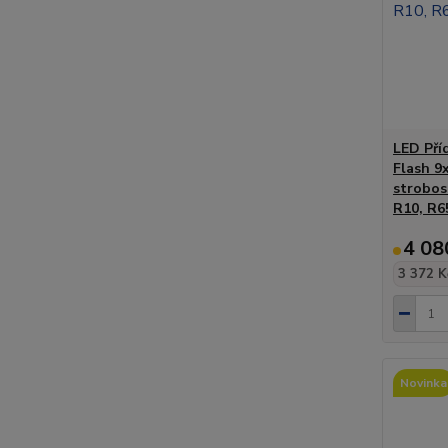
LED Pří
Flash 9
strobos
R10, R6
4 08
3 372 K
Novinka