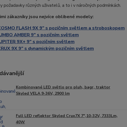
ly požadavky různých uživatelů, a to i v náročných podmínkách.
imi zákazníky jsou nejvíce oblibené modely:
COSMO FLASH 9X 9" s pozičním světlem a stroboskopem
JUMBO AMBER 9" s pozičním světlem
UPITER 9X+ 9" s pozičním světlem
CRUX 9X 9" s dynamickým pozičním světlem
dávanější
Kombinované LED světlo pro pluh, bagr, traktor
Skyled VELA 9-36V, 2900 lm
Full LED reflektor Skyled Crux7X 7",10-32V, 7333Lm,
40W