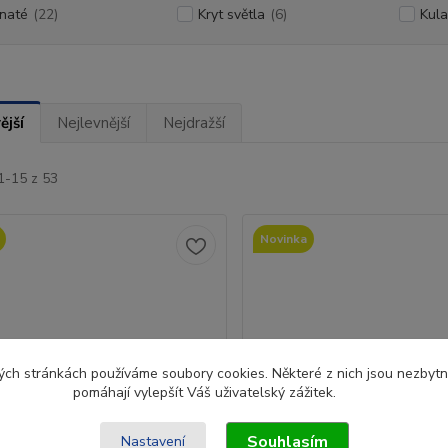
naté
(22)
Kryt světla
(6)
Kula
ější
Nejlevnější
Nejdražší
1-15 z 53
Novinka
ch stránkách používáme soubory cookies. Některé z nich jsou nezbytné
pomáhají vylepšít Váš uživatelský zážitek.
Souhlasím
Nastavení