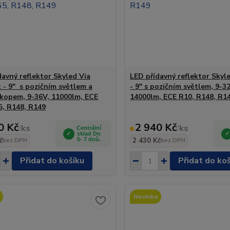
davný reflektor Skyled Via
LED přídavný reflektor Skyl
x - 9" s pozičním světlem a
- 9" s pozičním světlem, 9-3
kopem, 9-36V, 11000lm, ECE
14000lm, ECE R10, R148, R1
5, R148, R149
0 Kč
2 940 Kč
/
ks
/
ks
Centrální
sklad Do
č
5- 7 dnů.
2 430 Kč
bez DPH
bez DPH
Přidat do košíku
Přidat do ko
Novinka