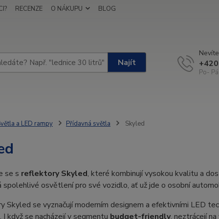
I?
RECENZE
O NÁKUPU
BLOG
Nevíte
Najít
+420
Po- Pá
větla a LED rampy
Přídavná světla
Skyled
ed
e se s
reflektory Skyled
, které kombinují vysokou kvalitu a do
 spolehlivé osvětlení pro své vozidlo, ať už jde o osobní automo
y Skyled se vyznačují moderním designem a efektivními LED technol
. I když se nacházejí v segmentu
budget-friendly
, neztrácejí n