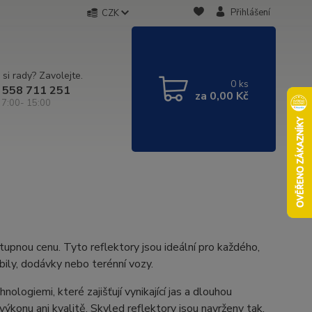
Přihlášení
CZK
 si rady? Zavolejte.
0
ks
 558 711 251
za
0,00 Kč
 7:00- 15:00
stupnou cenu. Tyto reflektory jsou ideální pro každého,
bily, dodávky nebo terénní vozy.
ogiemi, které zajišťují vynikající jas a dlouhou
a výkonu ani kvalitě. Skyled reflektory jsou navrženy tak,