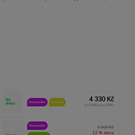
4 330 Kč
Na
Bestseller
Novinka
dotaz
3 579 Kč bez DPH
Bestseller
3 300 Kč
12 % sleva