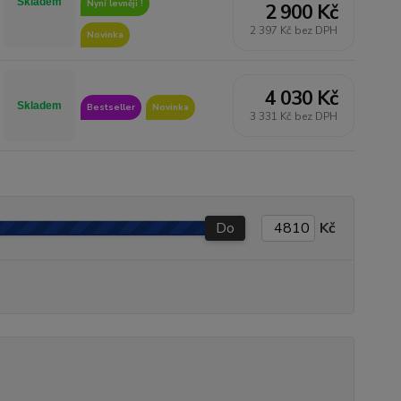
Skladem
Nyní levněji !
2 900 Kč
2 397 Kč bez DPH
Novinka
4 030 Kč
Skladem
Bestseller
Novinka
3 331 Kč bez DPH
Do
Kč