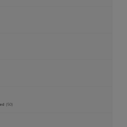
led
(50)