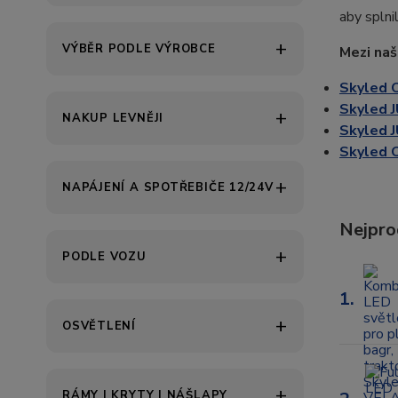
aby splni
VÝBĚR PODLE VÝROBCE
Mezi naš
Skyled 
Skyled 
NAKUP LEVNĚJI
Skyled J
Skyled 
NAPÁJENÍ A SPOTŘEBIČE 12/24V
Nejpro
PODLE VOZU
1.
OSVĚTLENÍ
RÁMY | KRYTY | NÁŠLAPY