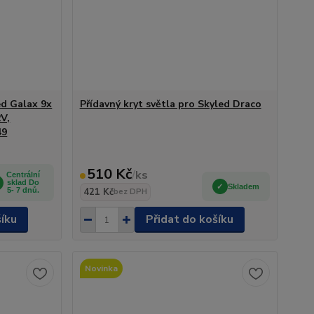
ed Galax 9x
Přídavný kryt světla pro Skyled Draco
2V,
49
510 Kč
/
ks
Centrální
sklad Do
Skladem
5- 7 dnů.
421 Kč
bez DPH
šíku
Přidat do košíku
Novinka