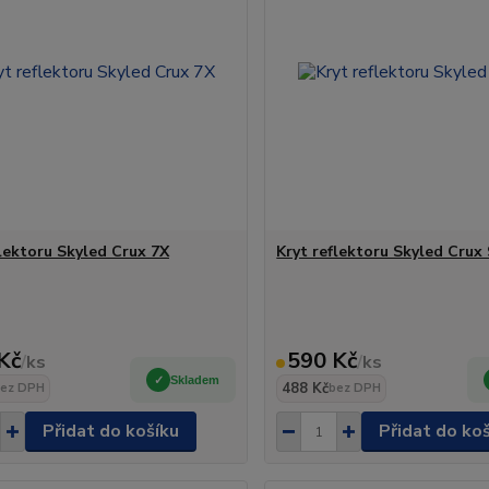
flektoru Skyled Crux 7X
Kryt reflektoru Skyled Crux
Kč
590 Kč
/
ks
/
ks
Skladem
488 Kč
ez DPH
bez DPH
Přidat do košíku
Přidat do ko