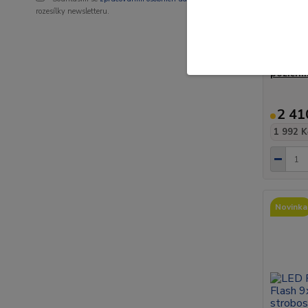
rozesílky newsletteru.
LED svě
poziční
2 41
1 992 K
Novinka