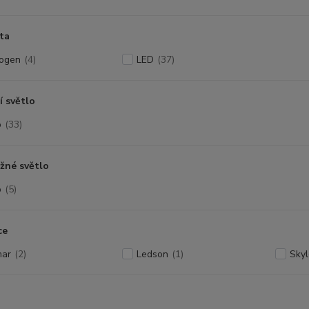
ta
ogen
(4)
LED
(37)
í světlo
o
(33)
žné světlo
o
(5)
ce
ar
(2)
Ledson
(1)
Sky