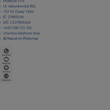
Enatruck s.r.o.
Ul. Jablunkovská 851
737 01 Český Těšín
IČ: 27855104
DIČ: CZ27855104
+420 558 711 251
Všechna telefonní čísla
📩 Napsat na WhatsApp
Zavolat
Napsat
Adresa
Doprava