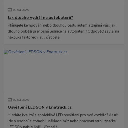
03
.
04
.
2025
Jak dlouho vydrží na autobaterii?
Plánujete kempování nebo dlouhou cestu autem a zajímá vás, jak
dlouho poběží přenosná lednice na autobaterii? Odpověď závisí na
několika faktorech, al...
číst celé
02
.
04
.
2025
Osvětlení LEDSON v Enatruck.cz
Hledáte kvalitní a spolehlivé LED osvětlení pro své vozidlo? Ať už
jde o osobní automobil, nákladní vůz nebo pracovní stroj, značka
LEDSON nabízí špič...
číst celé