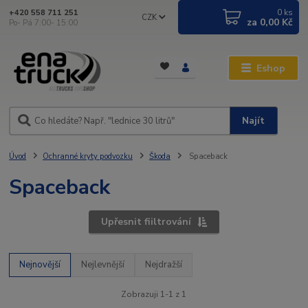
0
ks
+420 558 711 251
CZK
za
0,00 Kč
Po- Pá 7:00- 15:00
Eshop
Najít
Úvod
Ochranné kryty podvozku
Škoda
Spaceback
Spaceback
Upřesnit fiiltrování
Nejnovější
Nejlevnější
Nejdražší
Zobrazuji 1-1 z 1