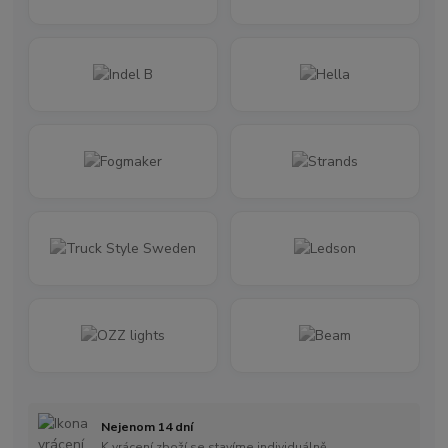
Nejenom 14 dní
K vrácení zboží se stavíme individuálně