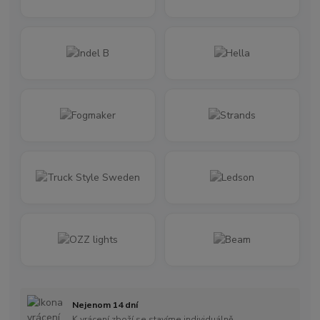
Nejenom 14 dní
K vrácení zboží se stavíme individuálně