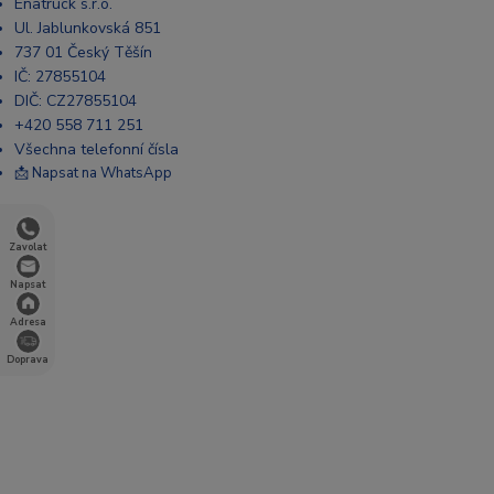
Enatruck s.r.o.
Ul. Jablunkovská 851
737 01 Český Těšín
IČ: 27855104
DIČ: CZ27855104
+420 558 711 251
Všechna telefonní čísla
📩 Napsat na WhatsApp
Zavolat
Napsat
Adresa
Doprava