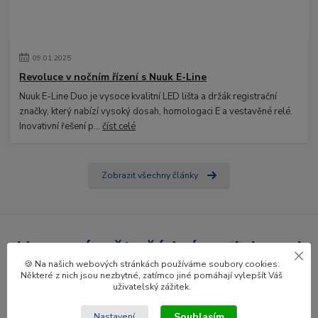
09
.
01
.
2025
Revoluce v nočním řízení s Nuuk E-Line
Nuuk E-Line Duo je vysoce kvalitní LED lišta a držák registrační
značky, který nabízí vysoký dosah, homologaci E a vestavěné relé.
Inovativní řešení p...
číst celé
Zobrazit všechny články
Nepropásněte žádné novinky ani
🍪 Na našich webových stránkách používáme soubory cookies.
slevy!
Některé z nich jsou nezbytné, zatímco jiné pomáhají vylepšít Váš
uživatelský zážitek.
Přihlásit se
Souhlasím
Nastavení