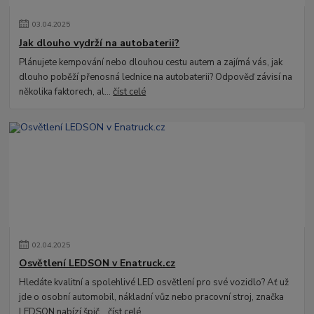
03
.
04
.
2025
Jak dlouho vydrží na autobaterii?
Plánujete kempování nebo dlouhou cestu autem a zajímá vás, jak
dlouho poběží přenosná lednice na autobaterii? Odpověď závisí na
několika faktorech, al...
číst celé
02
.
04
.
2025
Osvětlení LEDSON v Enatruck.cz
Hledáte kvalitní a spolehlivé LED osvětlení pro své vozidlo? Ať už
jde o osobní automobil, nákladní vůz nebo pracovní stroj, značka
LEDSON nabízí špič...
číst celé