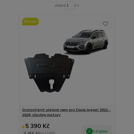
strana
z 1
Novinka
Ocelový kryt olejové vany pro Dacia Jogger 2021 -
2026, všechny motory
5 390 Kč
1-2 týdny
4 455 Kč
bez DPH