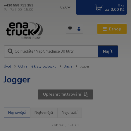
0
ks
+420 558 711 251
CZK
za
0,00 Kč
Po- Pá 7:00- 15:00
Eshop
Najít
Úvod
Ochranné kryty podvozku
Dacia
Jogger
Jogger
Upřesnit fiiltrování
Nejnovější
Nejlevnější
Nejdražší
Zobrazuji 1-1 z 1