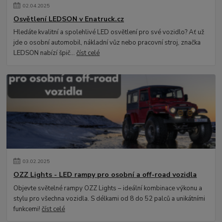
02
.
04
.
2025
Osvětlení LEDSON v Enatruck.cz
Hledáte kvalitní a spolehlivé LED osvětlení pro své vozidlo? Ať už
jde o osobní automobil, nákladní vůz nebo pracovní stroj, značka
LEDSON nabízí špič...
číst celé
03
.
02
.
2025
OZZ Lights - LED rampy pro osobní a off-road vozidla
Objevte světelné rampy OZZ Lights – ideální kombinace výkonu a
stylu pro všechna vozidla. S délkami od 8 do 52 palců a unikátními
funkcemi!
číst celé