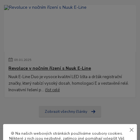
09
.
01
.
2025
Revoluce v nočním řízení s Nuuk E-Line
Nuuk E-Line Duo je vysoce kvalitní LED lišta a držák registrační
značky, který nabízí vysoký dosah, homologaci E a vestavěné relé.
Inovativní řešení p...
číst celé
Zobrazit všechny články
🍪 Na našich webových stránkách používáme soubory cookies.
Některé z nich jsou nezbytné, zatímco jiné pomáhají vylepšít Váš