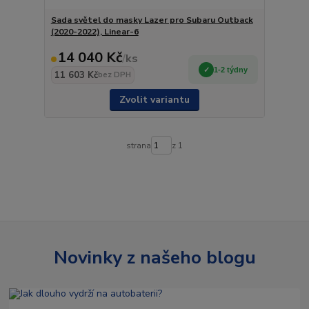
Sada světel do masky Lazer pro Subaru Outback
(2020-2022), Linear-6
14 040 Kč
/
ks
1-2 týdny
11 603 Kč
bez DPH
Zvolit variantu
strana
z 1
Novinky z našeho blogu