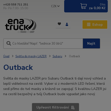
0
ks
+420 558 711 251
CZK
za
0,00 Kč
Po- Pá 7:00- 15:00
Eshop
Najít
Úvod
Světla do masky LAZER
Subaru
Outback
Outback
Světla do masky LAZER pro Subaru Outback ti dají nový vzhled a
lepší viditelnost na cestě. Vyber si z moderních LED řešení, která
sedí přímo do tvé masky a krásně se zapojují. S kvalitou LAZER jsi
na cestě bezpečný a tvůj Outback bude vypadat jako nový.
Upřesnit fiiltrování