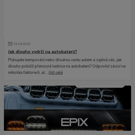
03
.
04
.
2025
Jak dlouho vydrží na autobaterii?
Plánujete kempování nebo dlouhou cestu autem a zajímá vás, jak
dlouho poběží přenosná lednice na autobaterii? Odpověď závisí na
několika faktorech, al...
číst celé