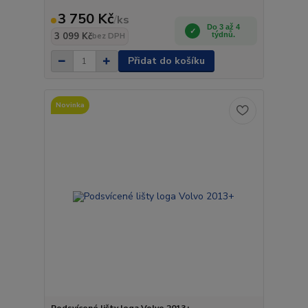
3 750 Kč
/
ks
Do 3 až 4
3 099 Kč
týdnů.
bez DPH
Přidat do košíku
Novinka
Podsvícené lišty loga Volvo 2013+