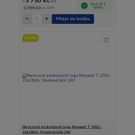
3 750 Kč
/
ks
Do 2 až 3
3 099 Kč
týdnů
bez DPH
Přidat do košíku
Novinka
Nerezové podsvícené logo Renault T 2021-
22x18cm, Studená bílá 24V