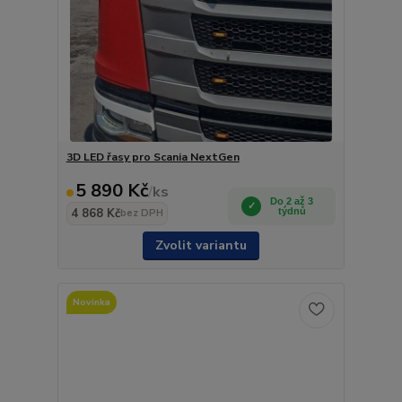
3D LED řasy pro Scania NextGen
5 890 Kč
/
ks
Do 2 až 3
4 868 Kč
týdnů
bez DPH
Zvolit variantu
Novinka