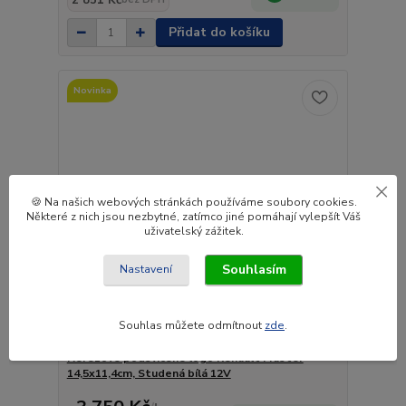
2 851 Kč
Přidat do košíku
Novinka
🍪 Na našich webových stránkách používáme soubory cookies.
Některé z nich jsou nezbytné, zatímco jiné pomáhají vylepšít Váš
uživatelský zážitek.
Souhlasím
Nastavení
Souhlas můžete odmítnout
zde
.
Nerezové podsvícené logo Renault Master
14,5x11,4cm, Studená bílá 12V