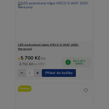
LED podsvícený nápis IVECO S-WAY 2025-
Nerezový
5 700 Kč
/
ks
Do 2 až 3
4 711 Kč
týdnů
bez DPH
Přidat do košíku
Novinka