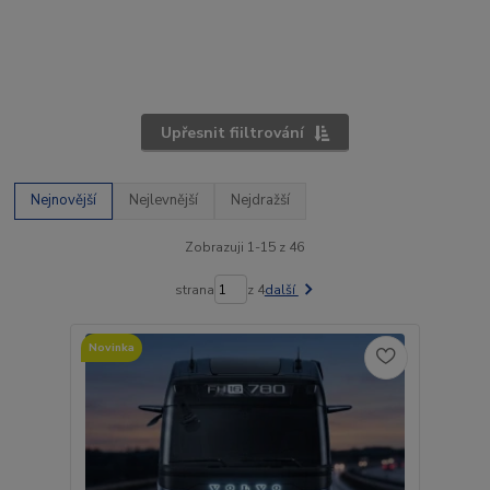
Upřesnit fiiltrování
Nejnovější
Nejlevnější
Nejdražší
Zobrazuji 1-15 z 46
strana
z 4
další
Novinka