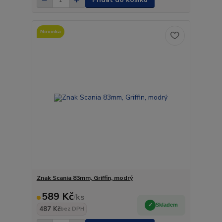
Novinka
Znak Scania 83mm, Griffin, modrý
589 Kč
/
ks
Skladem
487 Kč
bez DPH