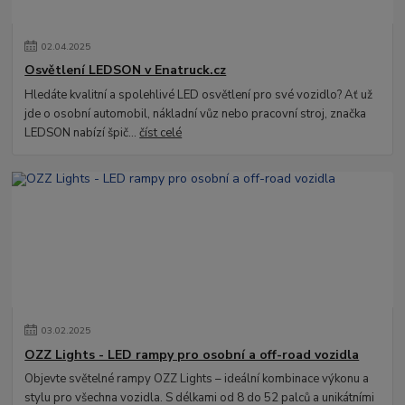
02
.
04
.
2025
Osvětlení LEDSON v Enatruck.cz
Hledáte kvalitní a spolehlivé LED osvětlení pro své vozidlo? Ať už
jde o osobní automobil, nákladní vůz nebo pracovní stroj, značka
LEDSON nabízí špič...
číst celé
03
.
02
.
2025
OZZ Lights - LED rampy pro osobní a off-road vozidla
Objevte světelné rampy OZZ Lights – ideální kombinace výkonu a
stylu pro všechna vozidla. S délkami od 8 do 52 palců a unikátními