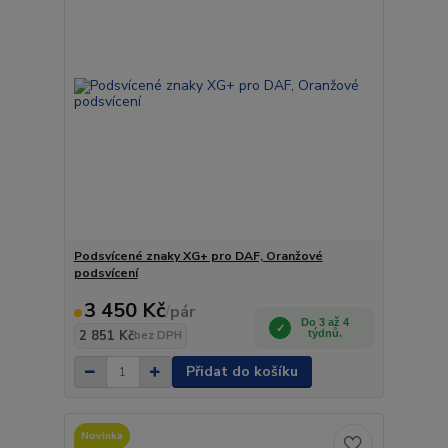
Podsvícené znaky XG+ pro DAF, Oranžové
podsvícení
3 450 Kč
/
pár
Do 3 až 4
2 851 Kč
týdnů.
bez DPH
Přidat do košíku
Novinka