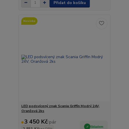
Přidat do košíku
Novinka
LED podsvícený znak Scania Griffin Modrý 24V,
Oranžová 2ks
3 450 Kč
/
pár
Skladem
bez DPH