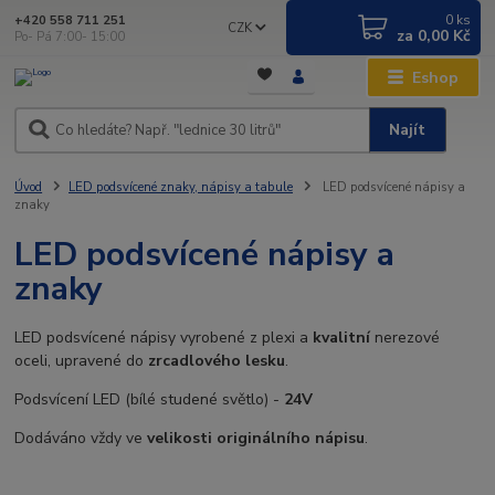
0
ks
+420 558 711 251
CZK
za
0,00 Kč
Po- Pá 7:00- 15:00
Eshop
Najít
Úvod
LED podsvícené znaky, nápisy a tabule
LED podsvícené nápisy a
znaky
LED podsvícené nápisy a
znaky
LED podsvícené nápisy vyrobené z plexi a
kvalitní
nerezové
oceli, upravené do
zrcadlového lesku
.
Podsvícení LED (bílé studené světlo) -
24V
Dodáváno vždy ve
velikosti originálního nápisu
.