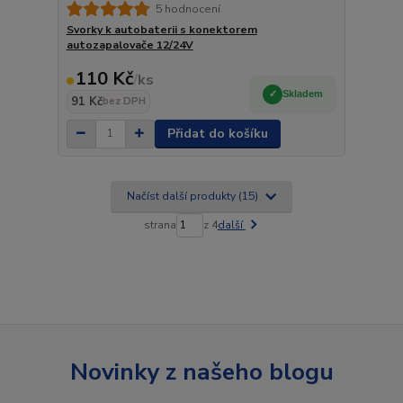
5 hodnocení
Svorky k autobaterii s konektorem
autozapalovače 12/24V
110 Kč
/
ks
Skladem
91 Kč
bez DPH
Přidat do košíku
Načíst další produkty (15)
strana
z 4
další
Novinky z našeho blogu