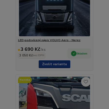
LED podsvícený nápis VOLVO Aero - Nerez
3 690 Kč
/
ks
Skladem
3 050 Kč
bez DPH
Zvolit variantu
Novinka