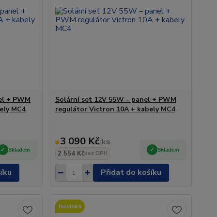
nel + PWM
Solární set 12V 55W – panel + PWM
bely MC4
regulátor Victron 10A + kabely MC4
3 090 Kč
/
ks
Skladem
Skladem
2 554 Kč
bez DPH
šíku
Přidat do košíku
Novinka