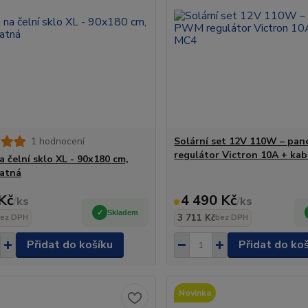
1 hodnocení
Solární set 12V 110W – pa
regulátor Victron 10A + ka
a čelní sklo XL - 90x180 cm,
atná
Kč
4 490 Kč
/
ks
/
ks
Skladem
3 711 Kč
ez DPH
bez DPH
Přidat do košíku
Přidat do ko
Novinka