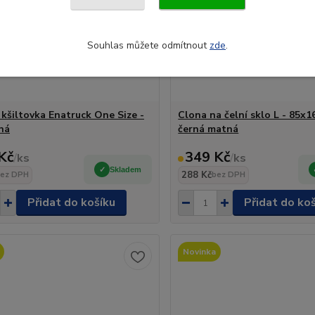
Souhlas můžete odmítnout
zde
.
 kšiltovka Enatruck One Size -
Clona na čelní sklo L - 85x1
rná
černá matná
Kč
349 Kč
/
ks
/
ks
Skladem
288 Kč
ez DPH
bez DPH
Přidat do košíku
Přidat do ko
Novinka