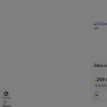
Šňůra n
259 
214 Kč
b
Zavolat
Napsat