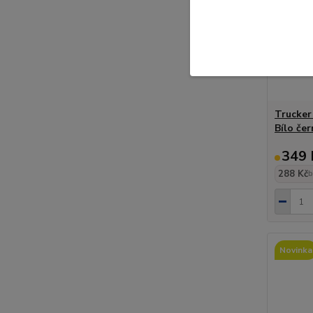
Trucker
Bílo če
349 
288 Kč
b
Novinka