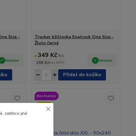
One Size -
Trucker kšiltovka Enatruck One Size -
Žluto černá
349 Kč
/
ks
Skladem
Skladem
288 Kč
bez DPH
šíku
Přidat do košíku
Bestseller
Novinka
, zatímco jiné