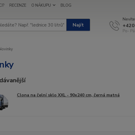
I?
RECENZE
O NÁKUPU
BLOG
Nevíte
Najít
+420
Po- Pá
Novinky
nky
dávanější
Clona na čelní sklo XXL - 90x240 cm, černá matná