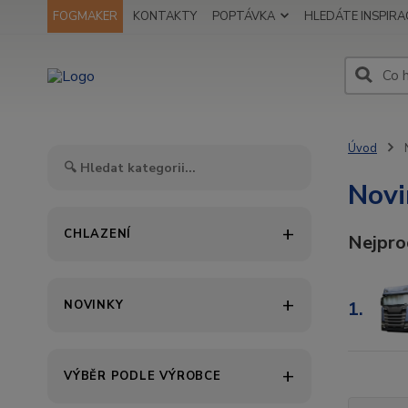
FOGMAKER
KONTAKTY
POPTÁVKA
HLEDÁTE INSPIRAC
Úvod
Novi
CHLAZENÍ
Nejpro
NOVINKY
1.
VÝBĚR PODLE VÝROBCE