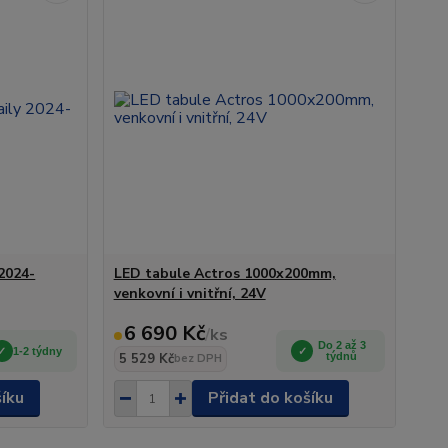
 2024-
LED tabule Actros 1000x200mm,
venkovní i vnitřní, 24V
6 690 Kč
/
ks
Do 2 až 3
1-2 týdny
5 529 Kč
týdnů
bez DPH
šíku
Přidat do košíku