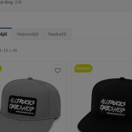
ck King
(19)
ější
Nejlevnější
Nejdražší
1-15 z 46
Novinka