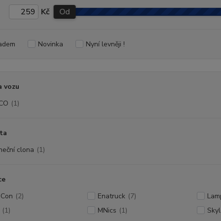
Kč
Od
adem
Novinka
Nyní levněji !
a vozu
ECO
(1)
ta
neční clona
(1)
ce
-Con
(2)
Enatruck
(7)
Lam
(1)
MNics
(1)
Sky