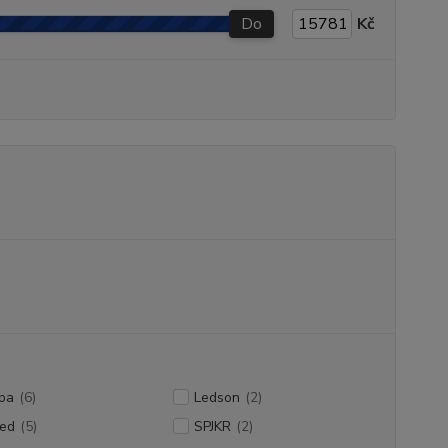
Do
Kč
pa
(6)
Ledson
(2)
led
(5)
SPJKR
(2)