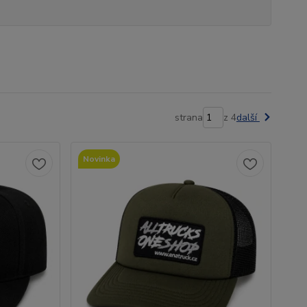
strana
z 4
další
Novinka