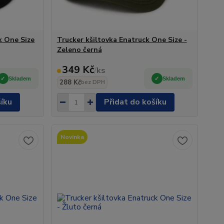
k One Size
Trucker kšiltovka Enatruck One Size -
Zeleno černá
349 Kč
/
ks
Skladem
Skladem
288 Kč
bez DPH
šíku
Přidat do košíku
Novinka