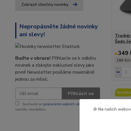
Zobrazit všechny novinky
Nepropásněte žádné novinky
ani slevy!
Trucker
Šedo če
349 
Buďte v obraze!
Přihlaste se k odběru
288 Kč
b
novinek a získejte exkluzivní slevy jako
první! Newsletter posíláme maximálně
jednou za měsíc.
Novinka
Přihlásit se
Souhlasím se
zpracováním osobních údajů
za účelem
🍪 Na našich webový
rozesílky newsletteru.