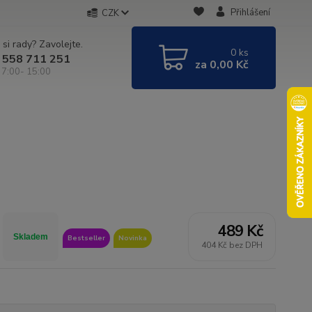
Přihlášení
CZK
 si rady? Zavolejte.
0
ks
 558 711 251
za
0,00 Kč
 7:00- 15:00
489 Kč
Skladem
Bestseller
Novinka
404 Kč bez DPH