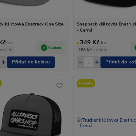
k kšiltovka Enatruck One Size
Snapback kšiltovka Enatruc
- Černá
Kč
349 Kč
/
ks
/
ks
Skladem
288 Kč
ez DPH
bez DPH
Přidat do košíku
Přidat do ko
Novinka