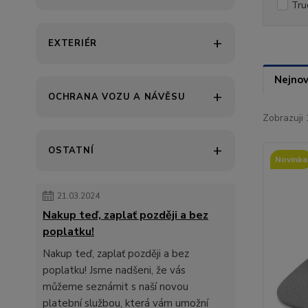
Tru
EXTERIÉR
Nejnov
OCHRANA VOZU A NÁVĚSU
Zobrazuji 
OSTATNÍ
Novinka
21.03.2024
Nakup teď, zaplať později a bez
poplatku!
Nakup teď, zaplať později a bez
poplatku! Jsme nadšeni, že vás
můžeme seznámit s naší novou
platební službou, která vám umožní