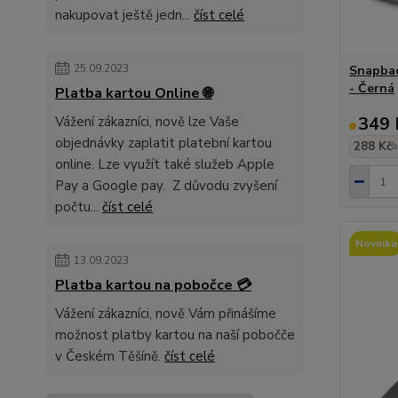
nakupovat ještě jedn...
číst celé
25.09.2023
Snapbac
- Černá
Platba kartou Online 🌐
349 
Vážení zákazníci, nově lze Vaše
objednávky zaplatit platební kartou
288 Kč
b
online. Lze využít také služeb Apple
Pay a Google pay. Z důvodu zvyšení
počtu...
číst celé
Novinka
13.09.2023
Platba kartou na pobočce 💳
Vážení zákazníci, nově Vám přinášíme
možnost platby kartou na naší pobočče
v Českém Těšíně.
číst celé