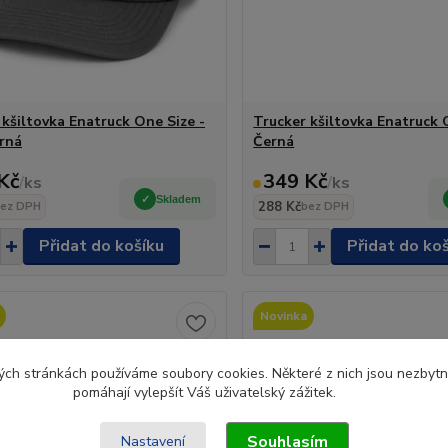
 kšiltovka Enatruck One Size -
Trucker kšiltovka Enatruck 
rná
Černá
Kč
349 Kč
/
ks
/
ks
Skladem
288 Kč
ez DPH
bez DPH
Přidat do košíku
Přidat do ko
Novinka
ch stránkách používáme soubory cookies. Některé z nich jsou nezbytné
pomáhají vylepšít Váš uživatelský zážitek.
Souhlasím
Nastavení