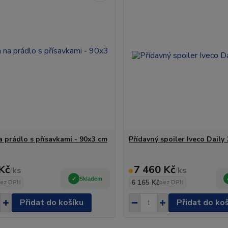
a prádlo s přísavkami - 90x3 cm
Přídavný spoiler Iveco Daily
Kč
7 460 Kč
/
ks
/
ks
Skladem
6 165 Kč
ez DPH
bez DPH
Přidat do košíku
Přidat do ko