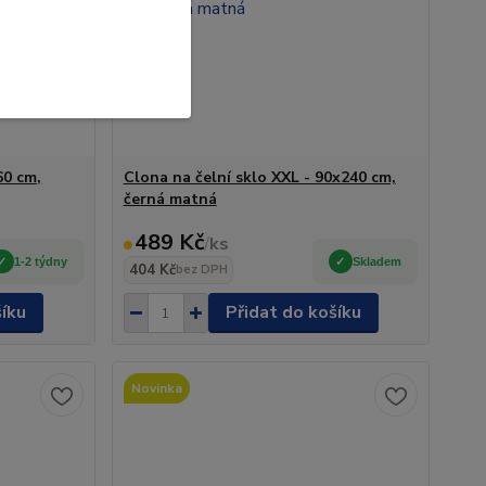
60 cm,
Clona na čelní sklo XXL - 90x240 cm,
černá matná
489 Kč
/
ks
1-2 týdny
Skladem
404 Kč
bez DPH
šíku
Přidat do košíku
Novinka