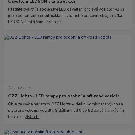
Osvětlení LEDSON v Enatruck.cz
Hledáte kvalitní a spolehlivé LED osvětlení pro své vozidlo? Ať už
jde o osobní automobil, nákladní vůz nebo pracovní stroj, značka
LEDSON nabízí špič...
číst celé
03
.
02
.
2025
OZZ Lights - LED rampy pro osobní a off-road vozidla
Objevte světelné rampy OZZ Lights – ideální kombinace výkonu a
stylu pro všechna vozidla. S délkami od 8 do 52 palců a unikátními
funkcemi!
číst celé