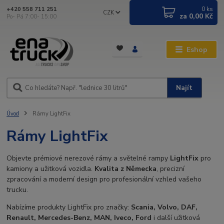
0
ks
+420 558 711 251
CZK
za
0,00 Kč
Po- Pá 7:00- 15:00
Eshop
Najít
Úvod
Rámy LightFix
Rámy LightFix
Objevte prémiové nerezové rámy a světelné rampy
LightFix
pro
kamiony a užitková vozidla.
Kvalita z Německa
, precizní
zpracování a moderní design pro profesionální vzhled vašeho
trucku.
Nabízíme produkty LightFix pro značky:
Scania, Volvo, DAF,
Renault, Mercedes-Benz, MAN, Iveco, Ford
i další užitková