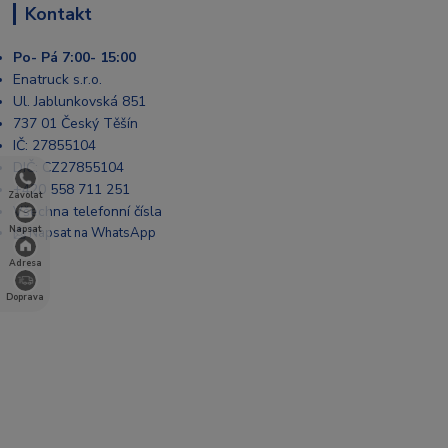
Kontakt
Po- Pá 7:00- 15:00
Enatruck s.r.o.
Ul. Jablunkovská 851
737 01 Český Těšín
IČ: 27855104
DIČ: CZ27855104
+420 558 711 251
Zavolat
Všechna telefonní čísla
Napsat
📩 Napsat na WhatsApp
Adresa
Doprava