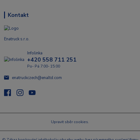
Kontakt
Enatruck s.r.o.
Infolinka
+420 558 711 251
Po- Pá 7:00- 15:00
enatruckczech@enaltd.com
Upravit sběr cookies.
© Zákaz kopírování jakéhokoliv obsahu webu bez písemného svolení firmy