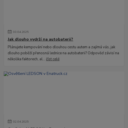
03
.
04
.
2025
Jak dlouho vydrží na autobaterii?
Plánujete kempování nebo dlouhou cestu autem a zajímá vás, jak
dlouho poběží přenosná lednice na autobaterii? Odpověď závisí na
několika faktorech, al...
číst celé
02
.
04
.
2025