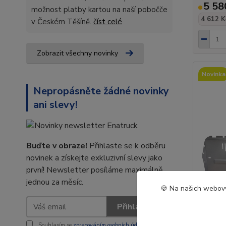
5 58
možnost platby kartou na naší pobočče
4 612 K
v Českém Těšíně.
číst celé
Zobrazit všechny novinky
Novinka
Nepropásněte žádné novinky
ani slevy!
Buďte v obraze!
Přihlaste se k odběru
novinek a získejte exkluzivní slevy jako
první! Newsletter posíláme maximálně
jednou za měsíc.
🍪 Na našich webový
Přihlásit se
Hliníko
Souhlasím se
zpracováním osobních údajů
za účelem