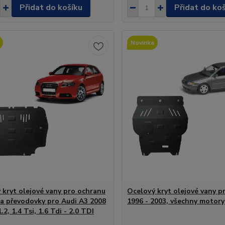
Přidat do košíku
Přidat do ko
Novinka
 kryt olejové vany pro ochranu
Ocelový kryt olejové vany p
a převodovky pro Audi A3 2008
1996 - 2003, všechny motory
1.2, 1.4 Tsi, 1.6 Tdi - 2.0 TDI