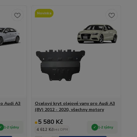
Novinka
ro Audi A3
Ocelový kryt olejové vany pro Audi A3
(8V) 2012 - 2020, všechny motory
5 580 Kč
1-2 týdny
1-2 týdny
4 612 Kč
bez DPH