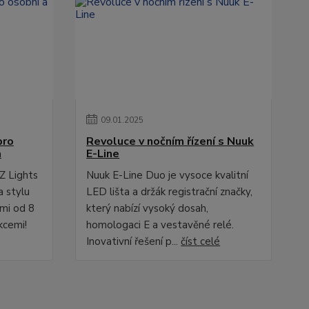
09
.
01
.
2025
pro
Revoluce v nočním řízení s Nuuk
a
E-Line
Z Lights
Nuuk E-Line Duo je vysoce kvalitní
a stylu
LED lišta a držák registrační značky,
ami od 8
který nabízí vysoký dosah,
kcemi!
homologaci E a vestavěné relé.
Inovativní řešení p...
číst celé