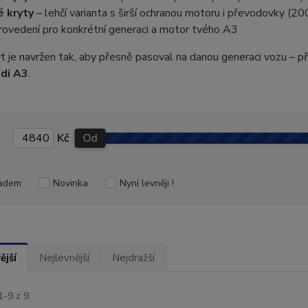
é kryty
– lehčí varianta s širší ochranou motoru i převodovky (
rovedení pro konkrétní generaci a motor tvého A3
t je navržen tak, aby přesně pasoval na danou generaci vozu – p
di A3
.
Kč
Od
adem
Novinka
Nyní levněji !
ější
Nejlevnější
Nejdražší
1-9 z 9