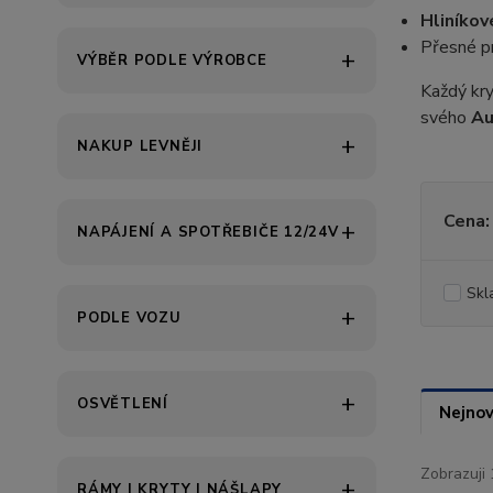
Hliníkov
Přesné p
VÝBĚR PODLE VÝROBCE
Každý kry
svého
Au
NAKUP LEVNĚJI
Cena:
NAPÁJENÍ A SPOTŘEBIČE 12/24V
Skl
PODLE VOZU
OSVĚTLENÍ
Nejnov
Zobrazuji 
RÁMY | KRYTY | NÁŠLAPY