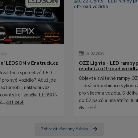
2025
03
.
02
.
2025
ní LEDSON v Enatruck.cz
OZZ Lights - LED rampy 
osobní a off-road vozidl
kvalitní a spolehlivé LED
Objevte světelné rampy OZ
 pro své vozidlo? Ať už jde
– ideální kombinace výkonu 
 automobil, nákladní vůz
pro všechna vozidla. S délk
covní stroj, značka LEDSON
do 52 palců a unikátními fun
č...
číst celé
číst celé
Zobrazit všechny články