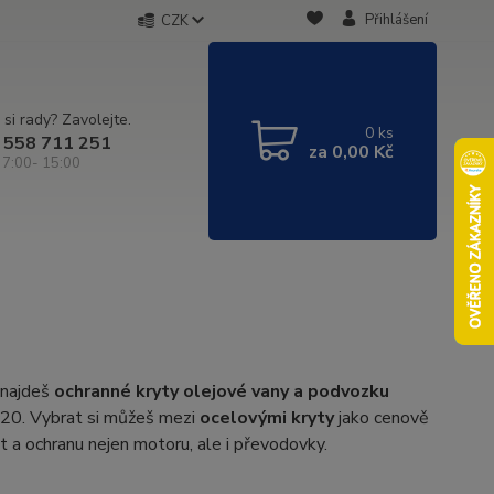
Přihlášení
CZK
 si rady? Zavolejte.
0
ks
 558 711 251
za
0,00 Kč
 7:00- 15:00
 najdeš
ochranné kryty olejové vany a podvozku
020. Vybrat si můžeš mezi
ocelovými kryty
jako cenově
st a ochranu nejen motoru, ale i převodovky.