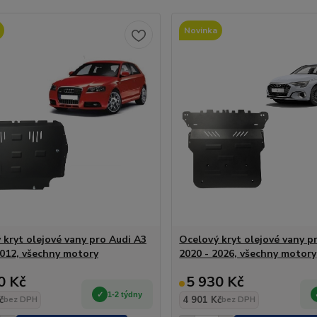
Novinka
 kryt olejové vany pro Audi A3
Ocelový kryt olejové vany p
2012, všechny motory
2020 - 2026, všechny motory
0 Kč
5 930 Kč
1-2 týdny
č
4 901 Kč
bez DPH
bez DPH