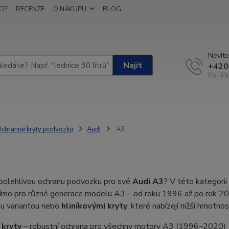
I?
RECENZE
O NÁKUPU
BLOG
Nevíte
Najít
+420
Po- Pá
chranné kryty podvozku
Audi
A3
polehlivou ochranu podvozku pro své
Audi A3
? V této kategorii
římo pro různé generace modelu A3 – od roku 1996 až po rok 2
u variantou nebo
hliníkovými kryty
, které nabízejí nižší hmotno
 kryty
– robustní ochrana pro všechny motory A3 (1996–2020)