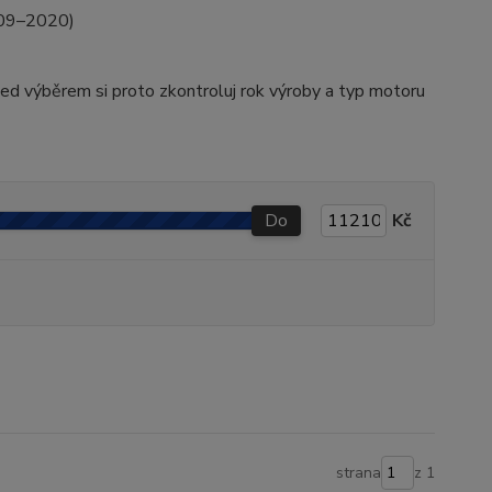
2009–2020)
řed výběrem si proto zkontroluj rok výroby a typ motoru
Do
Kč
strana
z 1