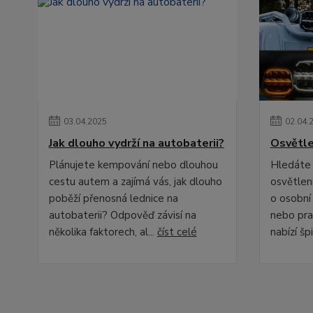
03
.
04
.
2025
02
.
04
.
Jak dlouho vydrží na autobaterii?
Osvětle
Plánujete kempování nebo dlouhou
Hledáte 
cestu autem a zajímá vás, jak dlouho
osvětlení
poběží přenosná lednice na
o osobní
autobaterii? Odpověď závisí na
nebo pra
několika faktorech, al...
číst celé
nabízí špi