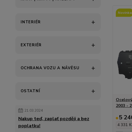
Novinka
INTERIÉR
EXTERIÉR
OCHRANA VOZU A NÁVĚSU
OSTATNÍ
Ocelový
2003 - 
21.03.2024
5 24
Nakup teď, zaplať později a bez
4 331 K
poplatku!