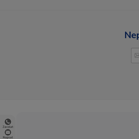
Nep
Zavolat
Napsat