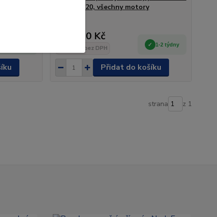
ka 2012 -
2012 - 2020, všechny motory
11 210 Kč
1-2 týdny
1-2 týdny
9 264 Kč
bez DPH
šíku
Přidat do košíku
strana
z 1