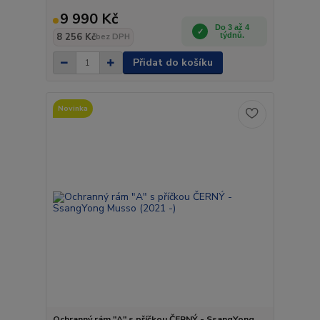
9 990 Kč
Do 3 až 4
8 256 Kč
týdnů.
bez DPH
Přidat do košíku
Novinka
Ochranný rám "A" s příčkou ČERNÝ - SsangYong