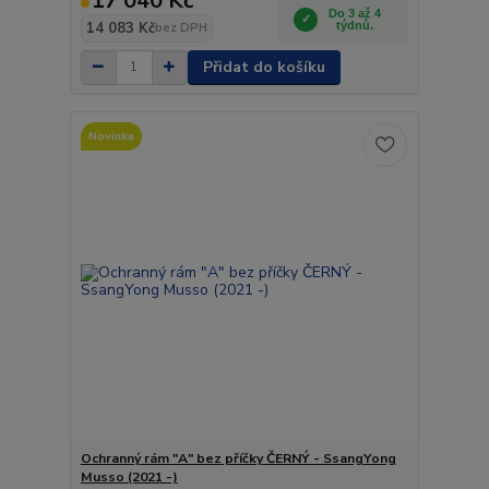
17 040 Kč
Do 3 až 4
14 083 Kč
týdnů.
bez DPH
Přidat do košíku
Novinka
Ochranný rám "A" bez příčky ČERNÝ - SsangYong
Musso (2021 -)