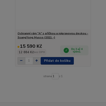
Ochranný rám "A" s příčkou a nápravovou deskou -
SsangYong Musso (2021 -)
15 590 Kč
Do 3 až 4
12 884 Kč
týdnů.
bez DPH
Přidat do košíku
strana
z 1