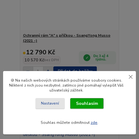
Ochranný rám "A" s příčkou - SsangYong Musso
(2021 -)
12 790 Kč
Do 3 až 4
10 570 Kč
týdnů.
bez DPH
Přidat do košíku
🍪 Na našich webových stránkách používáme soubory cookies.
Některé z nich jsou nezbytné, zatímco jiné pomáhají vylepšít Váš
uživatelský zážitek.
Novinka
Souhlasím
Nastavení
Souhlas můžete odmítnout
zde
.