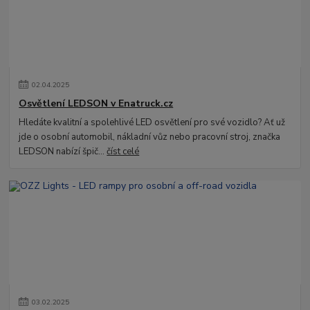
02
.
04
.
2025
Osvětlení LEDSON v Enatruck.cz
Hledáte kvalitní a spolehlivé LED osvětlení pro své vozidlo? Ať už
jde o osobní automobil, nákladní vůz nebo pracovní stroj, značka
LEDSON nabízí špič...
číst celé
03
.
02
.
2025