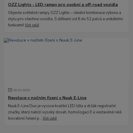
OZZ Lights - LED rampy pro osobní a off-road vozidla
Objevte světelné rampy OZZ Lights – ideální kombinace výkonu a
stylu pro všechna vozidla. S délkami od 8 do 52 palců a unikátními
funkcemi!
číst celé
09
.
01
.
2025
Revoluce v nočním řízení s Nuuk E-Line
Nuuk E-Line Duo je vysoce kvalitní LED lišta a držák registrační
značky, který nabízí vysoký dosah, homologaci E a vestavěné relé.
Inovativní řešení p...
číst celé