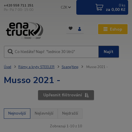
0
ks
+420 558 711 251
CZK
za
0,00 Kč
Po- Pá 7:00- 15:00
Eshop
Najít
Úvod
Rámy a kryty STEELER
SsangYong
Musso 2021 -
Musso 2021 -
Upřesnit fiiltrování
Nejnovější
Nejlevnější
Nejdražší
Zobrazuji 1-10 z 10