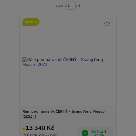
strana
z 1
Novinka
Rám pod nárazník ČERNÝ - SsangYong Musso
(2021 -)
13 340 Kč
Do 3 až 4
11 025 Kč
týdnů.
bez DPH