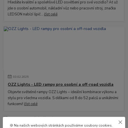
Hledáte kvalitní a spolehlivé LED osvětlení pro své vozidlo? Ať už
jde o osobní automobil, nákladní vůz nebo pracovní stroj, značka
LEDSON nabízí špič...
číst celé
03
.
02
.
2025
OZZ Lights - LED rampy pro osobní a off-road vozidla
Objevte světelné rampy OZZ Lights – ideální kombinace výkonu a
stylu pro všechna vozidla. S délkami od 8 do 52 palců a unikátními
funkcemi!
číst celé
🍪 Na našich webových stránkách používáme soubory cookies.