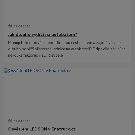
03
.
04
.
2025
Jak dlouho vydrží na autobaterii?
Plánujete kempování nebo dlouhou cestu autem a zajímá vás, jak
dlouho poběží přenosná lednice na autobaterii? Odpověď závisí na
několika faktorech, al...
číst celé
02
.
04
.
2025
Osvětlení LEDSON v Enatruck.cz