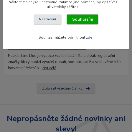
Některé z nich jsou nezbytné, zatímco jiné pomáhají vylepšít Váš
uživatelský zážitek.
Souhlasím
Nastavení
Souhlas můžete odmítnout
zde
.
09
.
01
.
2025
Revoluce v nočním řízení s Nuuk E-Line
Nuuk E-Line Duo je vysoce kvalitní LED lišta a držák registrační
značky, který nabízí vysoký dosah, homologaci E a vestavěné relé.
Inovativní řešení p...
číst celé
Zobrazit všechny články
Nepropásněte žádné novinky ani
slevy!