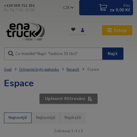
0
ks
+420 558 711 251
CZK
za
0,00 Kč
Po- Pá 7:00- 15:00
Eshop
Najít
Úvod
Ochranné kryty podvozku
Renault
Espace
Espace
Upřesnit fiiltrování
Nejnovější
Nejlevnější
Nejdražší
Zobrazuji 1-3 z 3