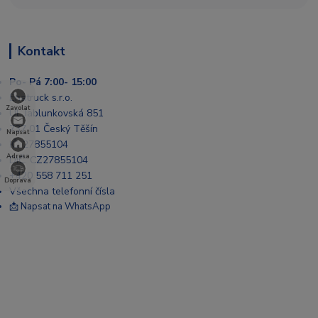
Kontakt
Po- Pá 7:00- 15:00
Enatruck s.r.o.
Zavolat
Ul. Jablunkovská 851
737 01 Český Těšín
Napsat
IČ: 27855104
Adresa
DIČ: CZ27855104
+420 558 711 251
Doprava
Všechna telefonní čísla
📩 Napsat na WhatsApp