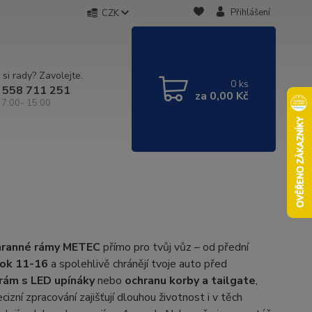
Přihlášení
CZK
 si rady? Zavolejte.
0
ks
 558 711 251
za
0,00 Kč
 7:00- 15:00
hranné rámy METEC
přímo pro tvůj vůz – od přední
ok 11-16
a spolehlivě chránějí tvoje auto před
 rám s LED upínáky
nebo
ochranu korby a tailgate
,
izní zpracování zajišťují dlouhou životnost i v těch