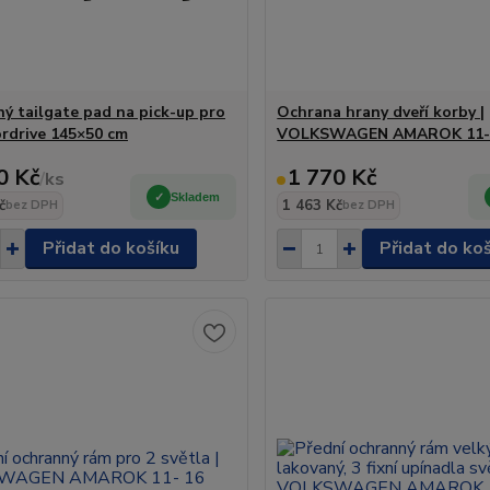
ý tailgate pad na pick-up pro
Ochrana hrany dveří korby |
ordrive 145×50 cm
VOLKSWAGEN AMAROK 11-
0 Kč
1 770 Kč
/
ks
Skladem
č
1 463 Kč
bez DPH
bez DPH
Přidat do košíku
Přidat do ko