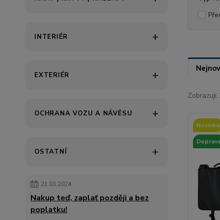
Pře
INTERIÉR
Nejnov
EXTERIÉR
Zobrazuji 
OCHRANA VOZU A NÁVĚSU
Novinka
Doprava
OSTATNÍ
21.03.2024
Nakup teď, zaplať později a bez
poplatku!