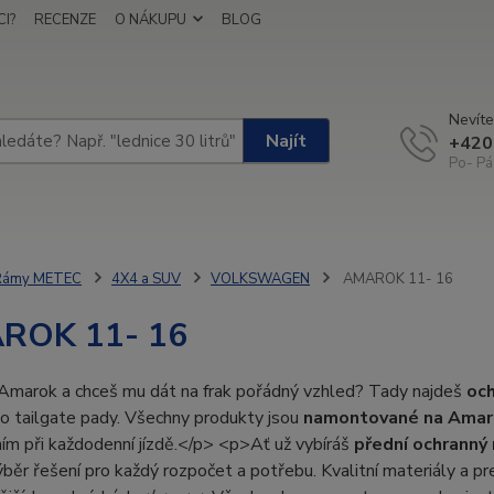
I?
RECENZE
O NÁKUPU
BLOG
Nevíte
Najít
+420
Po- Pá
Rámy METEC
4X4 a SUV
VOLKSWAGEN
AMAROK 11- 16
ROK 11- 16
marok a chceš mu dát na frak pořádný vzhled? Tady najdeš
oc
o tailgate pady. Všechny produkty jsou
namontované na Amar
m při každodenní jízdě.</p> <p>Ať už vybíráš
přední ochranný
běr řešení pro každý rozpočet a potřebu. Kvalitní materiály a prec