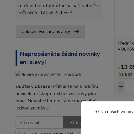
možnost platby kartou na naší pobočče
v Českém Těšíně.
číst celé
Zobrazit všechny novinky
Přední 
VOLKSW
Nepropásněte žádné novinky
ani slevy!
13 9
11 562 
Buďte v obraze!
Přihlaste se k odběru
novinek a získejte exkluzivní slevy jako
první! Newsletter posíláme maximálně
jednou za měsíc.
🍪 Na našich webový
Přihlásit se
Souhlasím se
zpracováním osobních údajů
za účelem