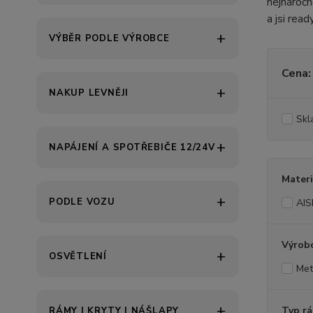
nejnároč
a jsi rea
VÝBĚR PODLE VÝROBCE
Cena:
NAKUP LEVNĚJI
Skl
NAPÁJENÍ A SPOTŘEBIČE 12/24V
Materi
PODLE VOZU
AIS
Výrob
OSVĚTLENÍ
Met
Typ r
RÁMY | KRYTY | NÁŠLAPY