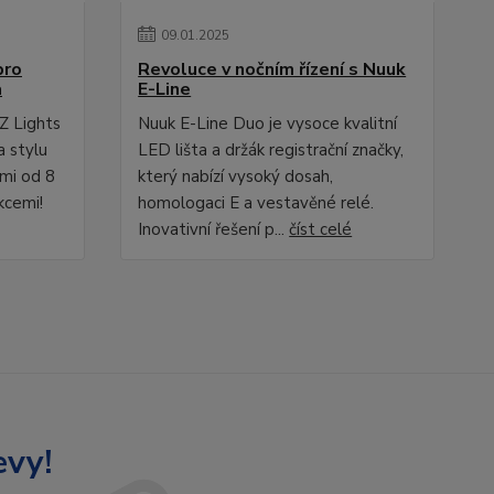
09
.
01
.
2025
pro
Revoluce v nočním řízení s Nuuk
a
E-Line
Z Lights
Nuuk E-Line Duo je vysoce kvalitní
a stylu
LED lišta a držák registrační značky,
ami od 8
který nabízí vysoký dosah,
kcemi!
homologaci E a vestavěné relé.
Inovativní řešení p...
číst celé
evy!