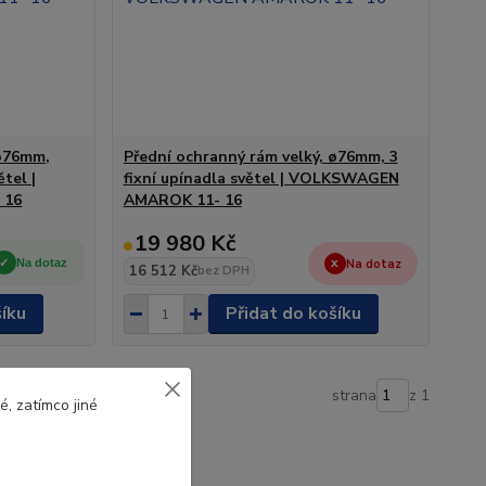
 ø76mm,
Přední ochranný rám velký, ø76mm, 3
ětel |
fixní upínadla světel | VOLKSWAGEN
 16
AMAROK 11- 16
19 980 Kč
Na dotaz
Na dotaz
16 512 Kč
bez DPH
šíku
Přidat do košíku
strana
z 1
, zatímco jiné