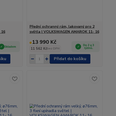
Přední ochranný rám, lakovaný pro 2
 16
světla | VOLKSWAGEN AMAROK 11- 16
13 990 Kč
Do 2 a 3
Skladem
11 562 Kč
týdnů.
bez DPH
šíku
Přidat do košíku