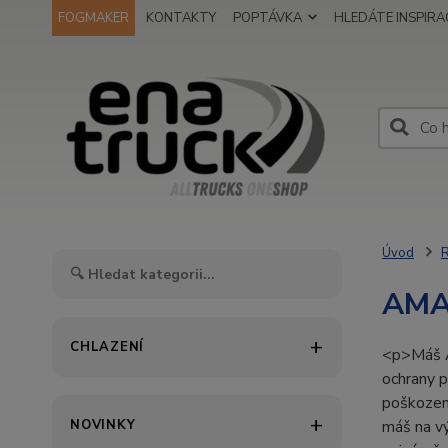
FOGMAKER
KONTAKTY
POPTÁVKA
HLEDÁTE INSPIRAC
Úvod
AMA
CHLAZENÍ
<p>Máš A
ochrany p
poškození
NOVINKY
máš na vý