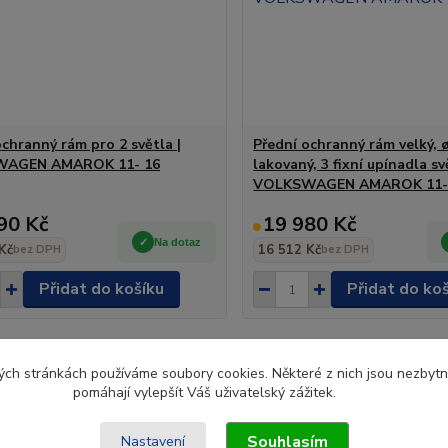
ochranný rám pro 2 světla |
Přední ochranný rám velký,
AGEN AMAROK 11- 16
lakovaný, 3 fixní upínadla sv
VOLKSWAGEN AMAROK 11-
90 Kč
19 980 Kč
Na dotaz
Kč
16 512 Kč
bez DPH
bez DPH
Přidat do košíku
Přidat do ko
ch stránkách používáme soubory cookies. Některé z nich jsou nezbytné
pomáhají vylepšít Váš uživatelský zážitek.
Souhlasím
Nastavení