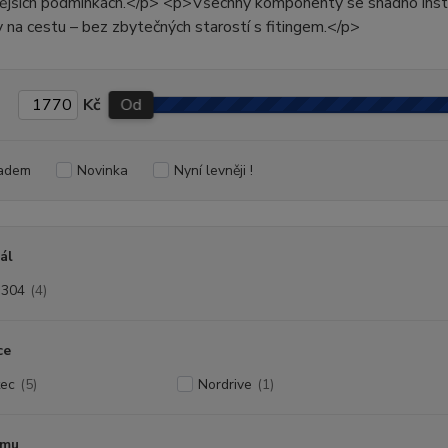
nějších podmínkách.</p> <p>Všechny komponenty se snadno insta
dy na cestu – bez zbytečných starostí s fitingem.</p>
Kč
Od
adem
Novinka
Nyní levněji !
ál
I304
(4)
ce
ec
(5)
Nordrive
(1)
ámu