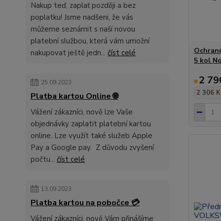
Nakup teď, zaplať později a bez
poplatku! Jsme nadšeni, že vás
můžeme seznámit s naší novou
platební službou, která vám umožní
Ochrann
nakupovat ještě jedn...
číst celé
5 kol N
2 79
25.09.2023
2 306 K
Platba kartou Online 🌐
Vážení zákazníci, nově lze Vaše
objednávky zaplatit platební kartou
online. Lze využít také služeb Apple
Pay a Google pay. Z důvodu zvyšení
počtu...
číst celé
13.09.2023
Platba kartou na pobočce 💳
Vážení zákazníci, nově Vám přinášíme