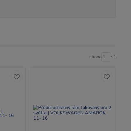
strana
z 1