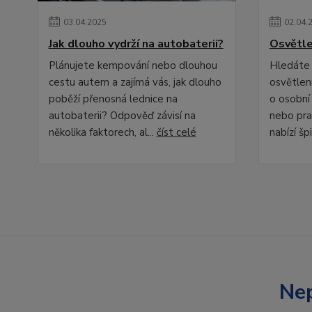
03
.
04
.
2025
02
.
04
.
Jak dlouho vydrží na autobaterii?
Osvětle
Plánujete kempování nebo dlouhou
Hledáte 
cestu autem a zajímá vás, jak dlouho
osvětlení
poběží přenosná lednice na
o osobní
autobaterii? Odpověď závisí na
nebo pra
několika faktorech, al...
číst celé
nabízí špi
Nep