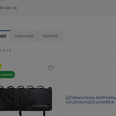
dní rám
(4)
ější
Nejlevnější
Nejdražší
1-6 z 6
 zdarma!