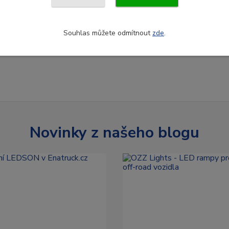
Souhlas můžete odmítnout
zde
.
Novinky z našeho blogu