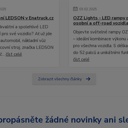
2025
03
.
02
.
2025
ní LEDSON v Enatruck.cz
OZZ Lights - LED rampy 
osobní a off-road vozidl
kvalitní a spolehlivé LED
Objevte světelné rampy OZ
 pro své vozidlo? Ať už jde
– ideální kombinace výkonu 
 automobil, nákladní vůz
pro všechna vozidla. S délk
covní stroj, značka LEDSON
do 52 palců a unikátními fun
č...
číst celé
číst celé
Zobrazit všechny články
ropásněte žádné novinky ani sl