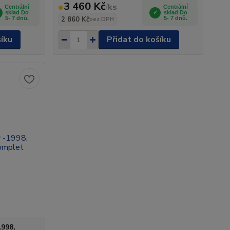
3 460 Kč
/
ks
Centrální
Centrální
sklad Do
sklad Do
5- 7 dnů.
2 860 Kč
5- 7 dnů.
bez DPH
šíku
Přidat do košíku
1998,