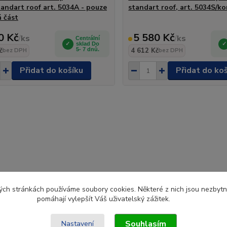
tandart roof art. 5034A - pouze
standart roof, art. 5034S/k
á část
0 Kč
5 580 Kč
/
ks
/
ks
Centrální
sklad Do
č
5- 7 dnů.
4 612 Kč
bez DPH
bez DPH
Přidat do košíku
Přidat do ko
ch stránkách používáme soubory cookies. Některé z nich jsou nezbytné
pomáhají vylepšít Váš uživatelský zážitek.
Souhlasím
Nastavení