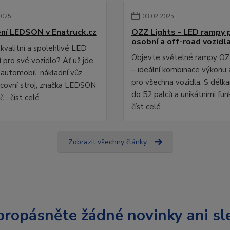
2025
03
.
02
.
2025
ní LEDSON v Enatruck.cz
OZZ Lights - LED rampy 
osobní a off-road vozidl
kvalitní a spolehlivé LED
Objevte světelné rampy OZ
 pro své vozidlo? Ať už jde
– ideální kombinace výkonu 
 automobil, nákladní vůz
pro všechna vozidla. S délk
covní stroj, značka LEDSON
do 52 palců a unikátními fun
č...
číst celé
číst celé
Zobrazit všechny články
ropásněte žádné novinky ani sl