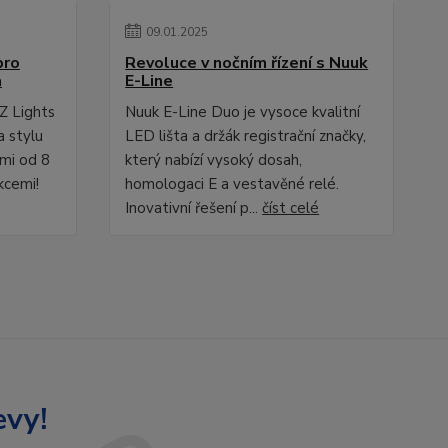
09
.
01
.
2025
pro
Revoluce v nočním řízení s Nuuk
a
E-Line
Z Lights
Nuuk E-Line Duo je vysoce kvalitní
a stylu
LED lišta a držák registrační značky,
ami od 8
který nabízí vysoký dosah,
kcemi!
homologaci E a vestavěné relé.
Inovativní řešení p...
číst celé
evy!