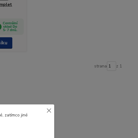
omplet
Centrální
sklad Do
5- 7 dnů.
šíku
strana
z 1
, zatímco jiné