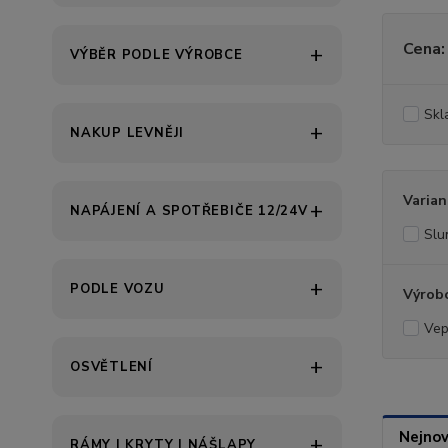
Cena:
VÝBĚR PODLE VÝROBCE
Skl
NAKUP LEVNĚJI
Varian
NAPÁJENÍ A SPOTŘEBIČE 12/24V
Slu
PODLE VOZU
Výrob
Vep
OSVĚTLENÍ
Nejnov
RÁMY | KRYTY | NÁŠLAPY