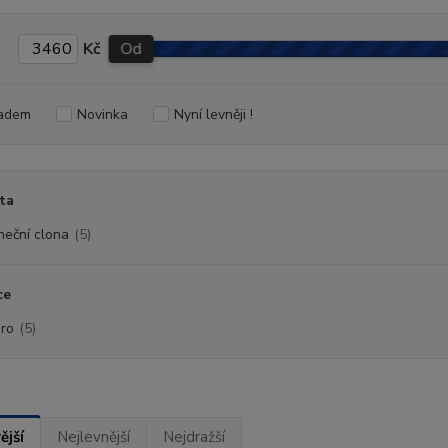
Kč
Od
adem
Novinka
Nyní levněji !
ta
neční clona
(5)
ce
ro
(5)
ější
Nejlevnější
Nejdražší