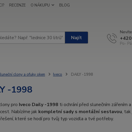
I?
RECENZE
O NÁKUPU
BLOG
Nevíte
Najít
+420
Po- Pá
luneční clony a ofuky oken
Iveco
DAILY -1998
Y -1998
clony pro
Iveco Daily -1998
ti ochrání před slunečním zářením a
cest. Nabízíme jak
kompletní sady s montážní sestavou
, tak
i řešení, které se hodí pro tvůj typ vozidla a tvé potřeby.