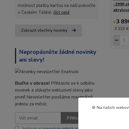
-1998,s
možnost platby kartou na naší pobočče
akrylov
v Českém Těšíně.
číst celé
3 89
3 215 K
Zobrazit všechny novinky
Nepropásněte žádné novinky
ani slevy!
Buďte v obraze!
Přihlaste se k odběru
novinek a získejte exkluzivní slevy jako
první! Newsletter posíláme maximálně
jednou za měsíc.
🍪 Na našich webový
Přihlásit se
Souhlasím se
zpracováním osobních údajů
za účelem