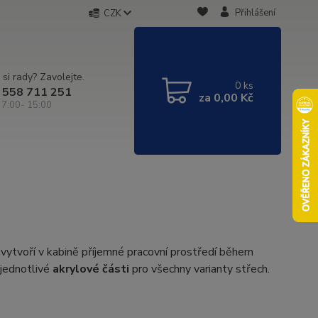
Přihlášení
CZK
 si rady? Zavolejte.
0
ks
 558 711 251
za
0,00 Kč
 7:00- 15:00
 vytvoří v kabině příjemné pracovní prostředí během
 jednotlivé
akrylové části
pro všechny varianty střech.