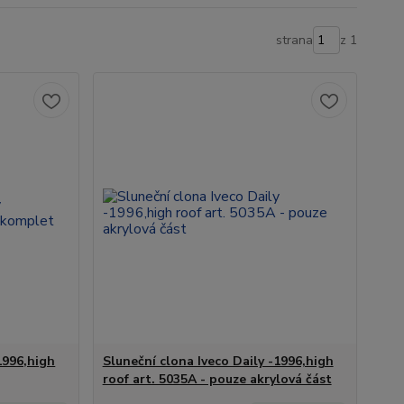
strana
z 1
1996,high
Sluneční clona Iveco Daily -1996,high
roof art. 5035A - pouze akrylová část