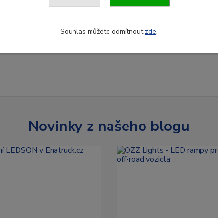
Souhlas můžete odmítnout
zde
.
Novinky z našeho blogu