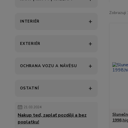
Zobrazuji 
INTERIÉR
EXTERIÉR
OCHRANA VOZU A NÁVĚSU
OSTATNÍ
21.03.2024
Slunečn
Nakup teď, zaplať později a bez
1998,hi
poplatku!