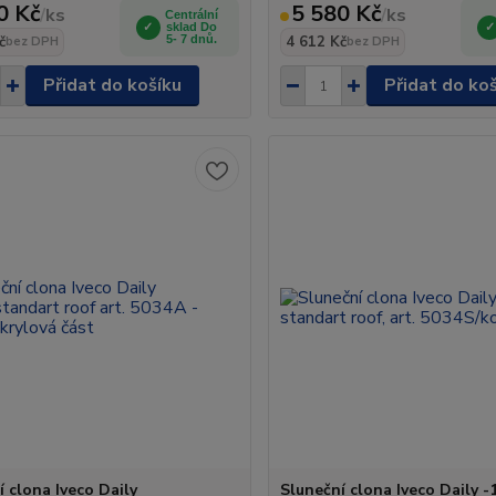
0 Kč
5 580 Kč
/
ks
/
ks
Centrální
sklad Do
č
5- 7 dnů.
4 612 Kč
bez DPH
bez DPH
Přidat do košíku
Přidat do ko
í clona Iveco Daily
Sluneční clona Iveco Daily -