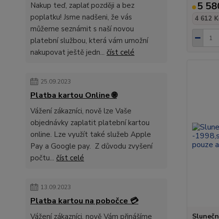
5 58
Nakup teď, zaplať později a bez
poplatku! Jsme nadšeni, že vás
4 612 K
můžeme seznámit s naší novou
platební službou, která vám umožní
nakupovat ještě jedn...
číst celé
25.09.2023
Platba kartou Online 🌐
Vážení zákazníci, nově lze Vaše
objednávky zaplatit platební kartou
online. Lze využít také služeb Apple
Pay a Google pay. Z důvodu zvyšení
počtu...
číst celé
13.09.2023
Platba kartou na pobočce 💳
Vážení zákazníci, nově Vám přinášíme
Slunečn