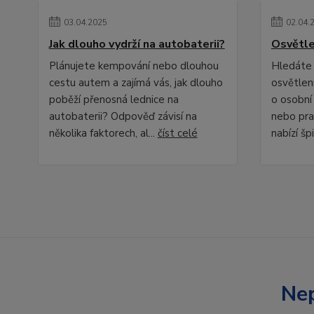
03
.
04
.
2025
02
.
04
.
Jak dlouho vydrží na autobaterii?
Osvětle
Plánujete kempování nebo dlouhou
Hledáte 
cestu autem a zajímá vás, jak dlouho
osvětlení
poběží přenosná lednice na
o osobní
autobaterii? Odpověď závisí na
nebo pra
několika faktorech, al...
číst celé
nabízí špi
Nep