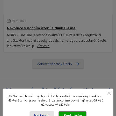
09
.
01
.
2025
Revoluce v nočním řízení s Nuuk E-Line
Nuuk E-Line Duo je vysoce kvalitní LED lišta a držák registrační
značky, který nabízí vysoký dosah, homologaci E a vestavěné relé.
Inovativní řešení p...
číst celé
Zobrazit všechny články
Nepropásněte žádné novinky ani
🍪 Na našich webových stránkách používáme soubory cookies.
slevy!
Některé z nich jsou nezbytné, zatímco jiné pomáhají vylepšít Váš
uživatelský zážitek.
Přihlásit se
Souhlasím
Nastavení