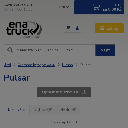
0
ks
+420 558 711 251
CZK
za
0,00 Kč
Po- Pá 7:00- 15:00
Eshop
Najít
Úvod
Ochranné kryty podvozku
Nissan
Pulsar
Pulsar
Upřesnit fiiltrování
Nejnovější
Nejlevnější
Nejdražší
Zobrazuji 1-1 z 1