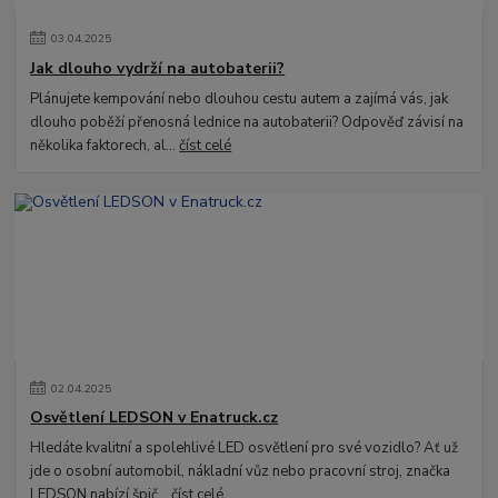
03
.
04
.
2025
Jak dlouho vydrží na autobaterii?
Plánujete kempování nebo dlouhou cestu autem a zajímá vás, jak
dlouho poběží přenosná lednice na autobaterii? Odpověď závisí na
několika faktorech, al...
číst celé
02
.
04
.
2025
Osvětlení LEDSON v Enatruck.cz
Hledáte kvalitní a spolehlivé LED osvětlení pro své vozidlo? Ať už
jde o osobní automobil, nákladní vůz nebo pracovní stroj, značka
LEDSON nabízí špič...
číst celé