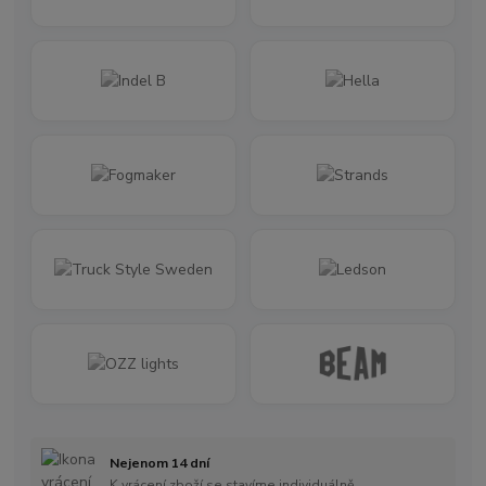
Nejenom 14 dní
K vrácení zboží se stavíme individuálně