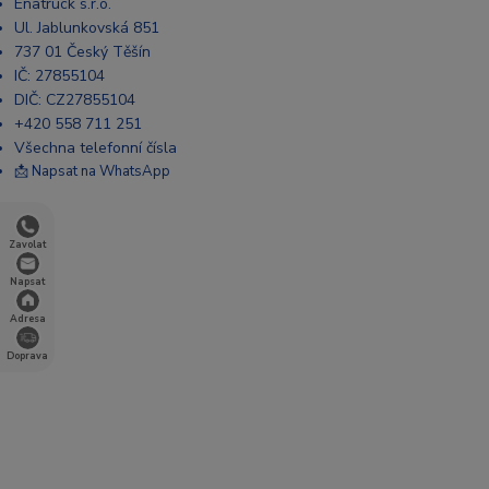
Enatruck s.r.o.
Ul. Jablunkovská 851
737 01 Český Těšín
IČ: 27855104
DIČ: CZ27855104
+420 558 711 251
Všechna telefonní čísla
📩 Napsat na WhatsApp
Zavolat
Napsat
Adresa
Doprava