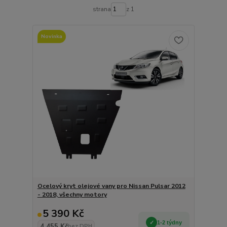
strana
z 1
Novinka
Ocelový kryt olejové vany pro Nissan Pulsar 2012
- 2018, všechny motory
5 390 Kč
1-2 týdny
4 455 Kč
bez DPH