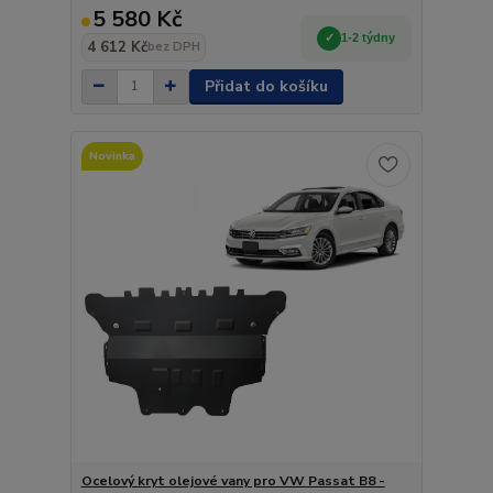
5 580 Kč
1-2 týdny
4 612 Kč
bez DPH
Přidat do košíku
Novinka
Ocelový kryt olejové vany pro VW Passat B8 -