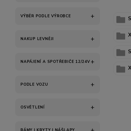
VÝBĚR PODLE VÝROBCE
S
NAKUP LEVNĚJI
S
NAPÁJENÍ A SPOTŘEBIČE 12/24V
PODLE VOZU
OSVĚTLENÍ
RÁMY | KRYTY | NÁŠLAPY