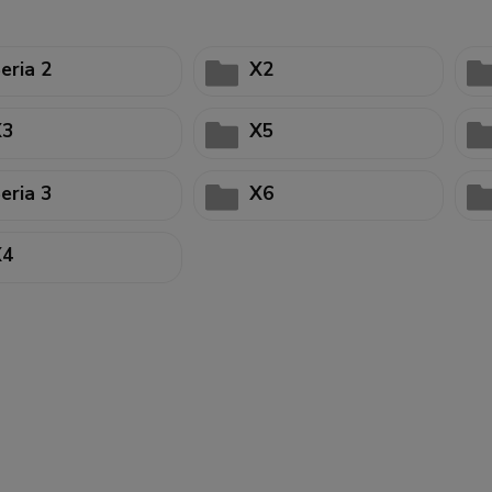
eria 2
X2
X3
X5
eria 3
X6
X4