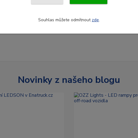
Souhlas můžete odmítnout
zde
.
Novinky z našeho blogu