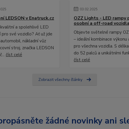
2025
03
.
02
.
2025
ní LEDSON v Enatruck.cz
OZZ Lights - LED rampy 
osobní a off-road vozidl
kvalitní a spolehlivé LED
Objevte světelné rampy OZ
 pro své vozidlo? Ať už jde
– ideální kombinace výkonu 
 automobil, nákladní vůz
pro všechna vozidla. S délk
covní stroj, značka LEDSON
do 52 palců a unikátními fun
č...
číst celé
číst celé
Zobrazit všechny články
ropásněte žádné novinky ani sl