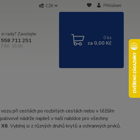
Přihlášení
CZK
 si rady? Zavolejte.
0
ks
 558 711 251
za
0,00 Kč
 7:00- 15:00
ozu při cestách po rozbitých cestách nebo v těžším
alivové nádrže najdeš v naší nabídce pro všechny
a X6
. Vybírej si z různých druhů krytů a ochranných prvků,