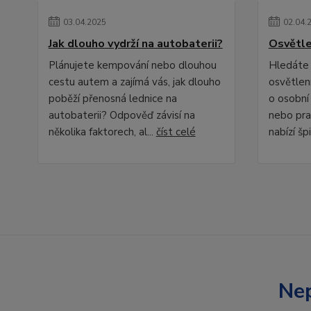
03
.
04
.
2025
02
.
04
.
Jak dlouho vydrží na autobaterii?
Osvětle
Plánujete kempování nebo dlouhou
Hledáte 
cestu autem a zajímá vás, jak dlouho
osvětlení
poběží přenosná lednice na
o osobní
autobaterii? Odpověď závisí na
nebo pra
několika faktorech, al...
číst celé
nabízí špi
Nep