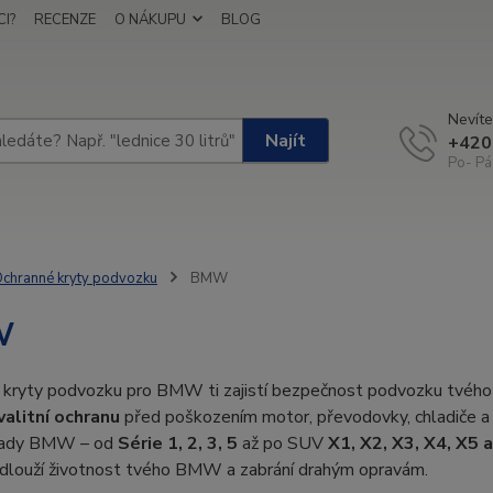
I?
RECENZE
O NÁKUPU
BLOG
Nevíte
Najít
+420
Po- Pá
chranné kryty podvozku
BMW
W
kryty podvozku pro BMW ti zajistí bezpečnost podvozku tvého v
valitní ochranu
před poškozením motor, převodovky, chladiče a p
řady BMW – od
Série 1, 2, 3, 5
až po SUV
X1, X2, X3, X4, X5 
odlouží životnost tvého BMW a zabrání drahým opravám.