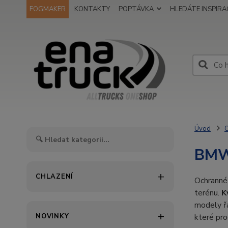
FOGMAKER
KONTAKTY
POPTÁVKA
HLEDÁTE INSPIRAC
Úvod
O
BM
CHLAZENÍ
Ochranné 
terénu.
K
modely 
NOVINKY
které pr