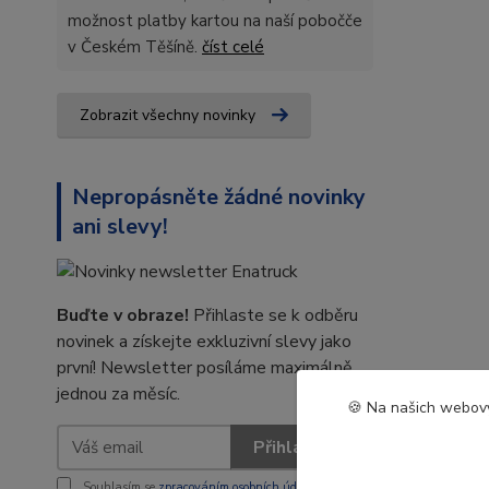
možnost platby kartou na naší pobočče
v Českém Těšíně.
číst celé
Zobrazit všechny novinky
Nepropásněte žádné novinky
ani slevy!
Buďte v obraze!
Přihlaste se k odběru
novinek a získejte exkluzivní slevy jako
první! Newsletter posíláme maximálně
jednou za měsíc.
🍪 Na našich webový
Přihlásit se
Souhlasím se
zpracováním osobních údajů
za účelem