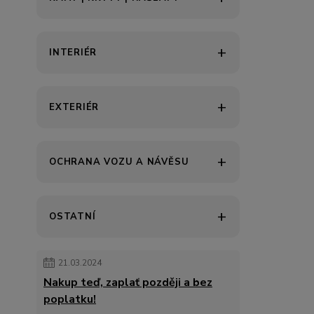
INTERIÉR
EXTERIÉR
OCHRANA VOZU A NÁVĚSU
OSTATNÍ
21.03.2024
Nakup teď, zaplať později a bez
poplatku!