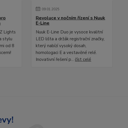
09
.
01
.
2025
pro
Revoluce v nočním řízení s Nuuk
a
E-Line
Z Lights
Nuuk E-Line Duo je vysoce kvalitní
a stylu
LED lišta a držák registrační značky,
ami od 8
který nabízí vysoký dosah,
kcemi!
homologaci E a vestavěné relé.
Inovativní řešení p...
číst celé
evy!