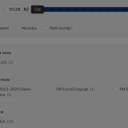
Kč
Od
adem
Novinka
Nyní levněji !
a vozu
LVO
(2)
 vozu
2013-2020 Denní
FM Euro6 Daycab
(1)
FM E
ina
(1)
ce
LSA
(14)