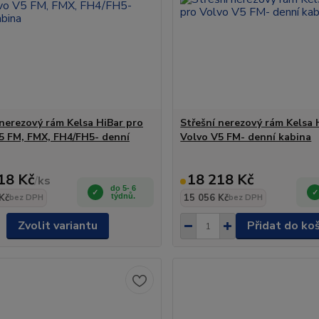
 nerezový rám Kelsa HiBar pro
Střešní nerezový rám Kelsa 
5 FM, FMX, FH4/FH5- denní
Volvo V5 FM- denní kabina
18 Kč
18 218 Kč
/
ks
do 5- 6
Kč
týdnů.
15 056 Kč
bez DPH
bez DPH
Zvolit variantu
Přidat do ko