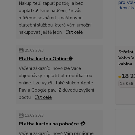
Nakup teď, zaplať později a bez
poplatku! Jsme nadšeni, že vás
můžeme seznámit s naší novou
platební službou, která vám umožní
nakupovat ještě jedn...
číst celé
25.09.2023
Střešní
Volvo V
Platba kartou Online 🌐
kabina
Vážení zákazníci, nově lze Vaše
18 2
objednávky zaplatit platební kartou
online. Lze využít také služeb Apple
15 056 
Pay a Google pay. Z důvodu zvyšení
počtu...
číst celé
13.09.2023
Platba kartou na pobočce 💳
Vážení zákazníci, nově Vám přinášíme