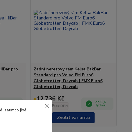
HiBar pro
Zadní nerezový rám Kelsa BakBar
Standard pro Volvo FM Euro6
Globetrotter, Daycab | FMX Euro6
Globetrotter, Daycab
12 736 Kč
do 5- 6
do 5- 6
týdnů.
10 526 Kč
týdnů.
bez DPH
, zatímco jiné
Zvolit variantu