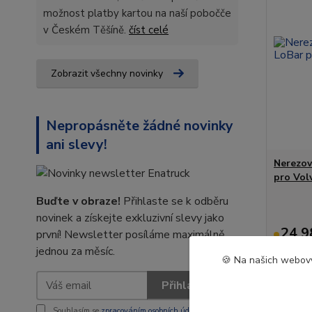
možnost platby kartou na naší pobočče
v Českém Těšíně.
číst celé
Zobrazit všechny novinky
Nepropásněte žádné novinky
ani slevy!
Nerezov
pro Vol
Buďte v obraze!
Přihlaste se k odběru
novinek a získejte exkluzivní slevy jako
24 9
první! Newsletter posíláme maximálně
jednou za měsíc.
20 652 
🍪 Na našich webový
Přihlásit se
Souhlasím se
zpracováním osobních údajů
za účelem