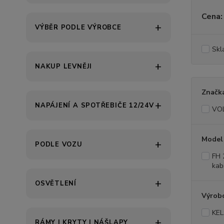
Cena:
VÝBĚR PODLE VÝROBCE
Skl
NAKUP LEVNĚJI
Značk
NAPÁJENÍ A SPOTŘEBIČE 12/24V
VO
Model
PODLE VOZU
FH 
kab
OSVĚTLENÍ
Výrob
KE
RÁMY | KRYTY | NÁŠLAPY