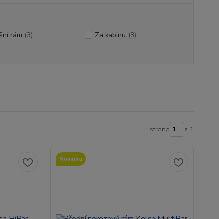
šní rám
(3)
Za kabinu
(3)
strana
z 1
Novinka