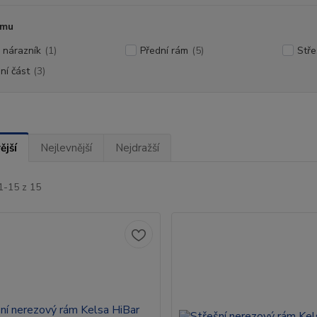
ámu
 nárazník
(1)
Přední rám
(5)
Stře
ní část
(3)
ější
Nejlevnější
Nejdražší
1-15 z 15