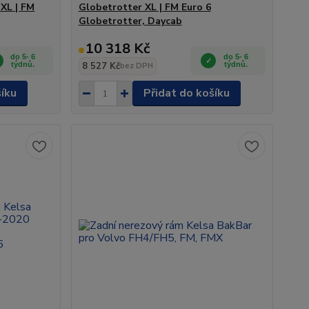
XL | FM
Globetrotter XL | FM Euro 6
Globetrotter, Daycab
10 318 Kč
do 5- 6
do 5- 6
týdnů.
8 527 Kč
týdnů.
bez DPH
šíku
Přidat do košíku