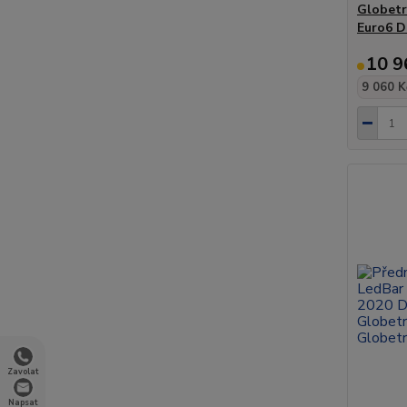
Globetr
Euro6 D
10 9
9 060 K
Zavolat
Napsat