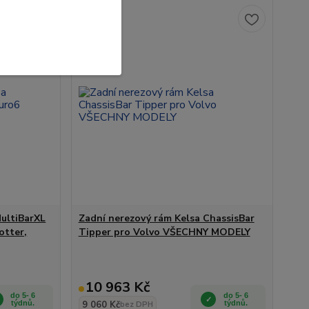
MultiBarXL
Zadní nerezový rám Kelsa ChassisBar
otter,
Tipper pro Volvo VŠECHNY MODELY
10 963 Kč
do 5- 6
do 5- 6
týdnů.
9 060 Kč
týdnů.
bez DPH