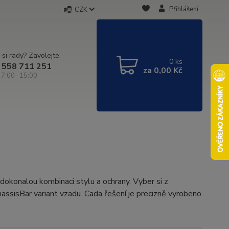
Přihlášení
CZK
 si rady? Zavolejte.
0
ks
 558 711 251
za
0,00 Kč
 7:00- 15:00
konalou kombinaci stylu a ochrany. Vyber si z
assisBar variant vzadu. Cada řešení je precizně vyrobeno