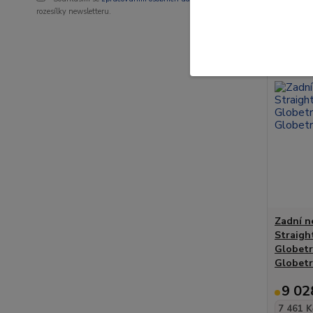
rozesílky newsletteru.
Zadní n
Straigh
Globetr
Globetr
9 02
7 461 K