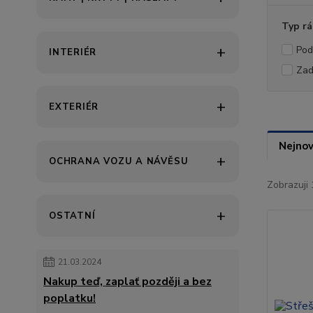
Typ r
Pod
INTERIÉR
Zad
EXTERIÉR
Nejnov
OCHRANA VOZU A NÁVĚSU
Zobrazuji 
OSTATNÍ
21.03.2024
Nakup teď, zaplať později a bez
poplatku!