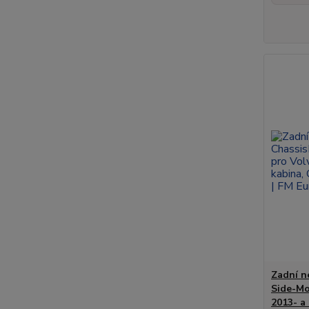
Zadní n
Side-Mo
2013- a