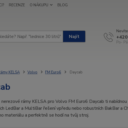
I?
RECENZE
O NÁKUPU
BLOG
Nevíte
Najít
+420
Po- Pá
Rámy KELSA
Volvo
FM Euro6
Daycab
cab
 nerezové rámy KELSA pro Volvo FM Euro6 Daycab ti nabídnou do
ch LedBar a MultiBar řešení vpředu nebo robustních BakBar a Ch
ího materiálu a perfektně se hodí na tvůj stroj.