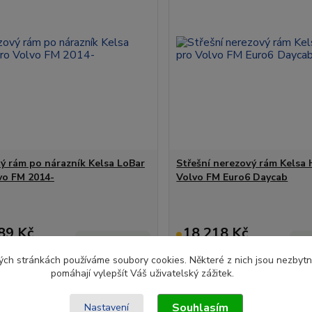
ý rám po nárazník Kelsa LoBar
Střešní nerezový rám Kelsa 
vo FM 2014-
Volvo FM Euro6 Daycab
89 Kč
18 218 Kč
do 5- 6
Kč
týdnů.
15 056 Kč
bez DPH
bez DPH
ch stránkách používáme soubory cookies. Některé z nich jsou nezbytné
pomáhají vylepšít Váš uživatelský zážitek.
Zvolit variantu
Zvolit variantu
Souhlasím
Nastavení