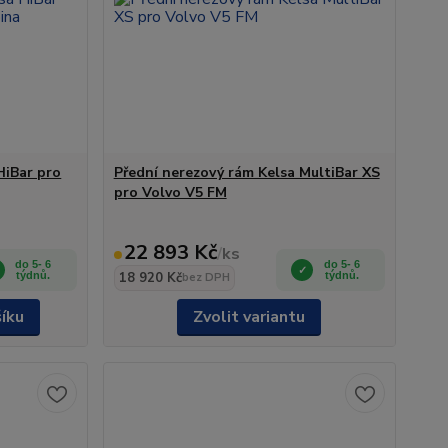
HiBar pro
Přední nerezový rám Kelsa MultiBar XS
pro Volvo V5 FM
22 893 Kč
/
ks
do 5- 6
do 5- 6
týdnů.
18 920 Kč
týdnů.
bez DPH
šíku
Zvolit variantu